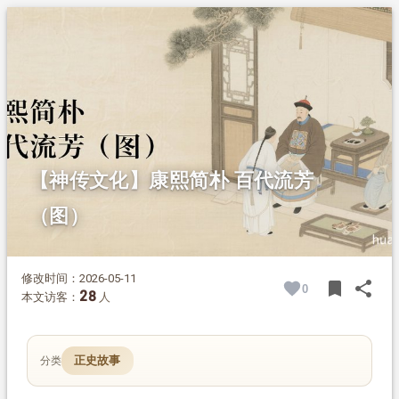
1.
摘要
2.
正文
2.1.
不贪长生 拒绝特殊享受
2.2.
居所朴素 美德传百代
【神传文化】康熙简朴 百代流芳
（图）
修改时间：2026-05-11
bookmark
share
0
BOOK
SH
28
本文访客：
人
正史故事
分类