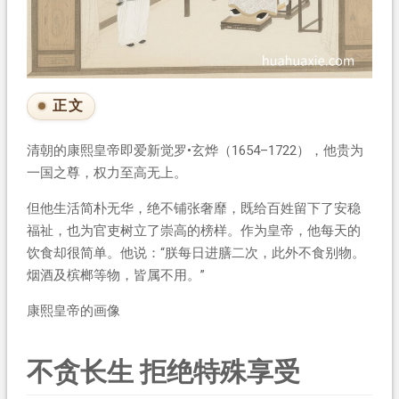
正文
清朝的康熙皇帝即爱新觉罗•玄烨（1654–1722），他贵为
一国之尊，权力至高无上。
但他生活简朴无华，绝不铺张奢靡，既给百姓留下了安稳
福祉，也为官吏树立了崇高的榜样。作为皇帝，他每天的
饮食却很简单。他说：“朕每日进膳二次，此外不食别物。
烟酒及槟榔等物，皆属不用。”
康熙皇帝的画像
不贪长生 拒绝特殊享受