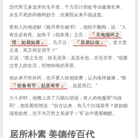
历代帝王多追求长生不老，千方百计四处寻访健康长寿、
永生不死的药物和妙方，但康熙从来不搞这套。
曾有人向他进献《炼丹养生秘书》，他拒不翻阅，说：“人
有生必有死。如朱子（指朱熹）之言：
天地循环之
理，如昼如夜
。孔子云：‘
居易以俟
’。皆大贤
之道，死又何足惧乎？”
又说：“朕之生也，状无灵异；及其长也，亦无非常。”他要
过常人的生活，拒绝特殊的享受。
他从来不吃补药，也不要人给他按摩，认为保持健康，“惟
饮食有节，起居有常
，如是而已。”
六十岁时，他嘴上添了几根白胡须，有人劝他服用“乌须
药”，他笑着拒绝说：“自古以来，有几个白须皇帝？朕如能
须发皓然，岂不为万世之美谈乎！”旷达中透着幽默。
居所朴素 美德传百代