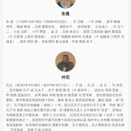
朱熹
朱 熹 （1130年10月18日—1200年4月23日）， 字 元晦 ，一字 仲晦 ， 斋号 晦庵 、
考亭 ，晚称 晦翁 ，又称 紫阳先生 、 紫阳夫子 、 沧州病叟 、 云谷老人 ， 行 五十
二， 小名 沋郎 ， 小字 季延 ， 谥 文 ，又称 朱文公 ，籍贯 江南东路 徽州 婺源县
（今 江西省 上饶市 婺源县），出生于 福建路 南剑州 尤溪县 （今 福建省 三明市 尤
溪县）， 南宋 理学 家， 程朱理学 集大成者，学者 尊称 朱子 。
仲尼
孔丘 （前551年9月28日 —前479年4月11日 ）， 子 姓 ， 孔 氏 ， 名 丘 ， 字 仲尼
，后代敬称 孔子 或 孔夫子 ，生于 鲁国 陬 邑（今 曲阜市 ），祖先为 宋国 贵族，
即 殷商 遗族后代， 东周 春秋 末期 鲁国 的 教育家 与 哲学家 ，曾在鲁国担任官府
要职，离开鲁国后周游列国十四年，最终 鲁哀公 将其迎回鲁国，赐封 国老 ，称“尼
父”。孔子随后开始编修《 春秋 》一书，是以无天子之名而行天子之事，号称“素王”
孔子为 儒家 创始人兼主要代表人物，在 儒家四大圣人 之中被奉为“至圣”，其地位
为儒家圣贤之中最高者。 倡导 仁义礼智信 ，以其言为主的言论汇编《 论语 》为儒
家重要经典之一，其思想对中国乃至整个东亚社会和以及 海外华人分布圈 等地区皆
有深远影响，此等地区也被称为 儒家文化圈 。孔子逝世后，后人尊称其为 至圣先师
、 万世师表 ，并建 孔庙 以祭祀。