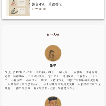
拒色守正 重德善报
2026-05-09
文中人物
朱子
朱 熹 （1130年10月18日—1200年4月23日）， 字 元晦 ，一字 仲晦 ， 斋号 晦庵 、
考亭 ，晚称 晦翁 ，又称 紫阳先生 、 紫阳夫子 、 沧州病叟 、 云谷老人 ， 行 五十
二， 小名 沋郎 ， 小字 季延 ， 谥 文 ，又称 朱文公 ，籍贯 江南东路 徽州 婺源县
（今 江西省 上饶市 婺源县），出生于 福建路 南剑州 尤溪县 （今 福建省 三明市 尤
溪县）， 南宋 理学 家， 程朱理学 集大成者，学者 尊称 朱子 。