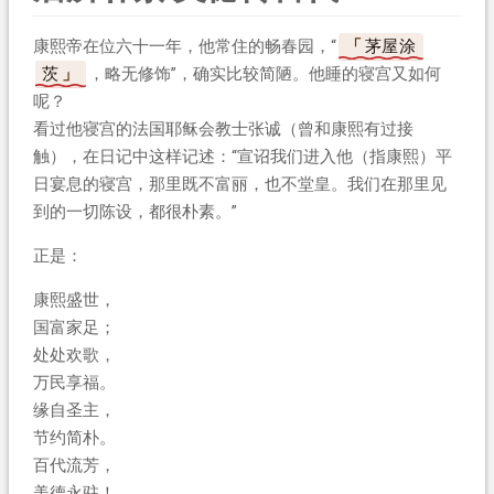
康熙帝在位六十一年，他常住的畅春园，“
茅屋涂
茨
，略无修饰”，确实比较简陋。他睡的寝宫又如何
呢？
看过他寝宫的法国耶稣会教士张诚（曾和康熙有过接
触），在日记中这样记述：“宣诏我们进入他（指康熙）平
日宴息的寝宫，那里既不富丽，也不堂皇。我们在那里见
到的一切陈设，都很朴素。”
正是：
康熙盛世，
国富家足；
处处欢歌，
万民享福。
缘自圣主，
节约简朴。
百代流芳，
美德永驻！