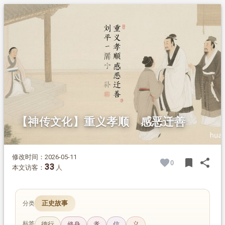
1.
摘要
2.
正文
2.1.
孝义两全的生平事迹
2.1.1.
逃难舍侄，守信赴义
2.1.2.
以身护官，义感叛贼
2.1.3.
为官惠民，贤名远扬
2.2.
重义孝顺的文化内涵
【神传文化】重义孝顺 感恶迁善
修改时间：2026-05-11
bookmark
share
0
BOOK
SH
33
本文访客：
人
正史故事
分类
标签
德行
修身
孝
信
义