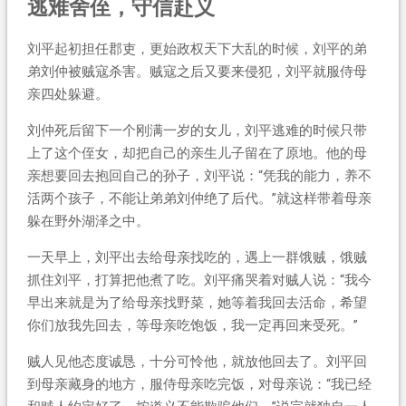
逃难舍侄，守信赴义
刘平起初担任郡吏，更始政权天下大乱的时候，刘平的弟
弟刘仲被贼寇杀害。贼寇之后又要来侵犯，刘平就服侍母
亲四处躲避。
刘仲死后留下一个刚满一岁的女儿，刘平逃难的时候只带
上了这个侄女，却把自己的亲生儿子留在了原地。他的母
亲想要回去抱回自己的孙子，刘平说：“凭我的能力，养不
活两个孩子，不能让弟弟刘仲绝了后代。”就这样带着母亲
躲在野外湖泽之中。
一天早上，刘平出去给母亲找吃的，遇上一群饿贼，饿贼
抓住刘平，打算把他煮了吃。刘平痛哭着对贼人说：“我今
早出来就是为了给母亲找野菜，她等着我回去活命，希望
你们放我先回去，等母亲吃饱饭，我一定再回来受死。”
贼人见他态度诚恳，十分可怜他，就放他回去了。刘平回
到母亲藏身的地方，服侍母亲吃完饭，对母亲说：“我已经