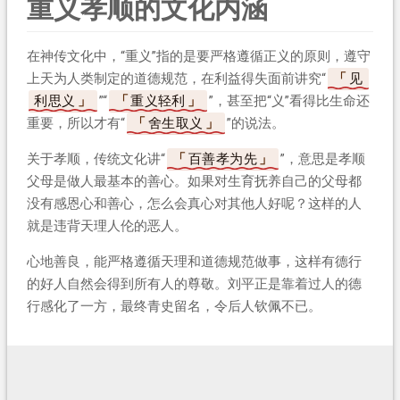
重义孝顺的文化内涵
在神传文化中，“重义”指的是要严格遵循正义的原则，遵守
上天为人类制定的道德规范，在利益得失面前讲究“
见
利思义
”“
重义轻利
”，甚至把“义”看得比生命还
重要，所以才有“
舍生取义
”的说法。
关于孝顺，传统文化讲“
百善孝为先
”，意思是孝顺
父母是做人最基本的善心。如果对生育抚养自己的父母都
没有感恩心和善心，怎么会真心对其他人好呢？这样的人
就是违背天理人伦的恶人。
心地善良，能严格遵循天理和道德规范做事，这样有德行
的好人自然会得到所有人的尊敬。刘平正是靠着过人的德
行感化了一方，最终青史留名，令后人钦佩不已。