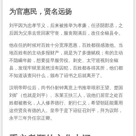
为官惠民，贤名远扬
刘平因为忠孝节义，后来被推举为孝廉，任济阴郡丞，之
后因为父亲去世回家守丧，服丧期满后，改任全椒县令。
他在任的时候对百姓十分宽厚恩惠，百姓都很感激他。当
地百姓有的主动多报财产，就是为了多缴赋税；有的主动
不隐瞒年龄，想要提早服劳役。刺史、太守巡视到全椒
县，发现牢狱里居然没有囚犯，百姓都各得其所，他们都
不知道该查问什么，颁布了诏书之后就离开了。
汉明帝即位后，尚书仆射钟离意上书推举琅邪王望、楚国
刘旷（也就是刘平）、东莱王扶三人，说他们居官之处百
姓都被教化，人人修养德行、躬行仁义，希望朝廷能重用
这些贤良有德的人。皇帝于是下诏征召刘平，拜为议郎，
永平三年升任宗正卿。