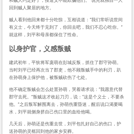
和贼人约定好了，按道义不能欺骗他们。”说完就独自一人
回到贼人聚居的地方。
贼人看到他回来都十分吃惊，互相说道：“我们常听说世间
有义士，今天终于见到了，你回去吧，我们不忍心吃你。”
就这样，刘平和母亲都保住了性命。
以身护官，义感叛贼
建武初年，平狄将军庞萌在彭城反叛，抓住了郡守孙萌。
当时刘平已经再次当了郡吏，他不顾叛贼手中的利刃，趴
在孙萌身上保护他，被叛贼砍伤了七处。
他不确定叛贼会怎么处置孙萌，哭着请求说：“我愿意代替
郡守去死。”叛贼这才收起刀刃，说：“这是个义士，不要杀
他。”之后叛军解围离去，孙萌伤重昏迷，醒后说口渴要喝
水，刘平就侧身挤自己伤口里的血给他喝。
几天后，孙萌还是伤重去世，刘平包扎好自己的伤口，护
送孙萌的灵柩回到他的家乡安葬。