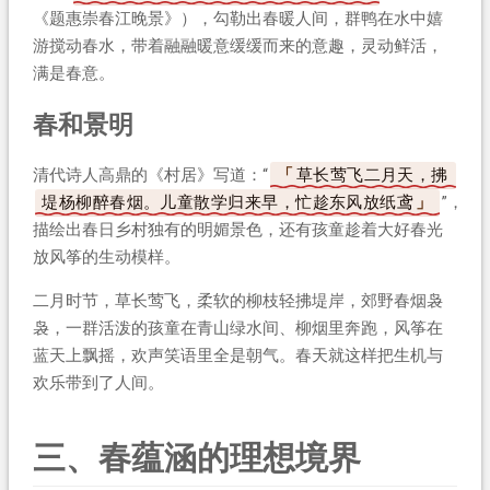
《题惠崇春江晚景》），勾勒出春暖人间，群鸭在水中嬉
游搅动春水，带着融融暖意缓缓而来的意趣，灵动鲜活，
满是春意。
春和景明
清代诗人高鼎的《村居》写道：“
草长莺飞二月天，拂
堤杨柳醉春烟。儿童散学归来早，忙趁东风放纸鸢
”，
描绘出春日乡村独有的明媚景色，还有孩童趁着大好春光
放风筝的生动模样。
二月时节，草长莺飞，柔软的柳枝轻拂堤岸，郊野春烟袅
袅，一群活泼的孩童在青山绿水间、柳烟里奔跑，风筝在
蓝天上飘摇，欢声笑语里全是朝气。春天就这样把生机与
欢乐带到了人间。
三、春蕴涵的理想境界