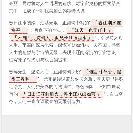
奇丽，同时将对人生哲理的追求、对宇宙奥秘的探索结合
其中，汇成了一种优美邈远的独特意境。
春日江水初涨，浩荡无垠，正如诗中写的“
春江潮水连
海平
”；月夜下的春江，“
江天一色无纤尘
”
“
不知江月待何人，但见长江送流水
”，引发诗人对
人生、宇宙的深层思索，感慨光阴如流水一去不回，感慨
人生的短暂与宇宙的无限，表现出辽阔深沉的宇宙意识，
也寄托了对光明与永恒的追求。
春晖无边，温暖人心，正如诗句所说“
谁言寸草心，报
得三春晖
”。尤其是经过萧瑟冬天之后，春天更显得弥
足珍贵。人们赞美春的万物萌生、春色满园，正如白居易
写的“
日出江花红胜火，春来江水绿如蓝
”，自古至
今，人们一直在讴歌春的无限创造力。