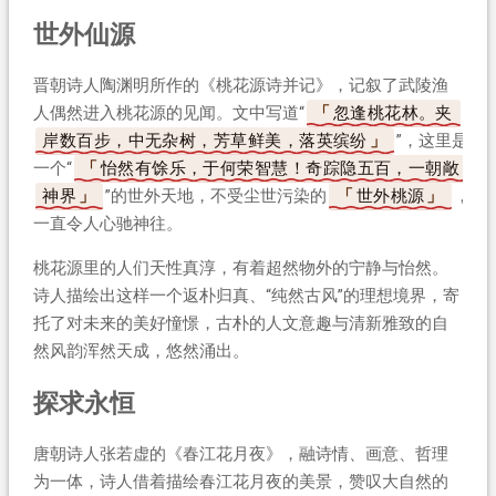
世外仙源
晋朝诗人陶渊明所作的《桃花源诗并记》，记叙了武陵渔
人偶然进入桃花源的见闻。文中写道“
忽逢桃花林。夹
岸数百步，中无杂树，芳草鲜美，落英缤纷
”，这里是
一个“
怡然有馀乐，于何荣智慧！奇踪隐五百，一朝敞
神界
”的世外天地，不受尘世污染的
世外桃源
，
一直令人心驰神往。
桃花源里的人们天性真淳，有着超然物外的宁静与怡然。
诗人描绘出这样一个返朴归真、“纯然古风”的理想境界，寄
托了对未来的美好憧憬，古朴的人文意趣与清新雅致的自
然风韵浑然天成，悠然涌出。
探求永恒
唐朝诗人张若虚的《春江花月夜》，融诗情、画意、哲理
为一体，诗人借着描绘春江花月夜的美景，赞叹大自然的