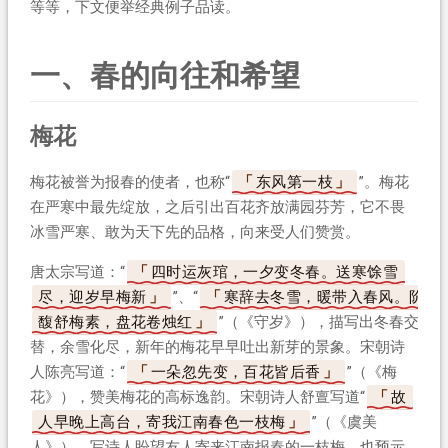
等等，下文便举经典例子品读。
一、春的向往和希望
梅花
梅花被誉为报春的使者，也称“
东风第一枝
”。梅花
在严寒中最先绽放，之后引出百花齐放满园芬芳，它不畏
冰雪严寒、敢为天下先的品格，向来受人们赞赏。
唐太宗写道：“
四时运灰琯，一夕变冬春。送寒馀雪
尽，迎岁早梅新
”、“
寒辞去冬雪，暖带入春风。阶
馥舒梅素，盘花卷烛红
”（《守岁》），描写出冬春交
替，余雪化尽，新年的梅花早早吐出新芽的景象。宋朝诗
人陈亮写道：“
一朵忽先变，百花皆后香
”（《梅
花》），赞美梅花的高标逸韵。宋朝诗人舒亶写道“
故
人早晚上高台，寄我江南春色一枝梅
”（《虞美
人》），写诗人盼望友人寄来江南报春的一枝梅，也预示