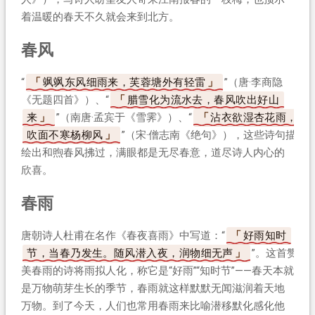
着温暖的春天不久就会来到北方。
春风
“
飒飒东风细雨来，芙蓉塘外有轻雷
”（唐·李商隐
《无题四首》）、“
腊雪化为流水去，春风吹出好山
来
”（南唐·孟宾于《雪霁》）、“
沾衣欲湿杏花雨，
吹面不寒杨柳风
”（宋·僧志南《绝句》），这些诗句描
绘出和煦春风拂过，满眼都是无尽春意，道尽诗人内心的
欣喜。
春雨
唐朝诗人杜甫在名作《春夜喜雨》中写道：“
好雨知时
节，当春乃发生。随风潜入夜，润物细无声
”。这首赞
美春雨的诗将雨拟人化，称它是“好雨”“知时节”——春天本就
是万物萌芽生长的季节，春雨就这样默默无闻滋润着天地
万物。到了今天，人们也常用春雨来比喻潜移默化感化他