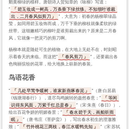
鹅黄柳绿的模样。唐朝诗人贺知章的《咏柳》写道：
“
碧玉妆成一树高，万条垂下绿丝绦。不知细叶谁裁
出，二月春风似剪刀
”，大意为：初春的杨柳翠绿晶
莹，如同用碧玉妆饰而成，万千下垂的柳枝就像柔软的绿
丝带。这细嫩精巧的柳叶是谁剪裁出来的？原来是二月春
风，它就像一把灵巧的剪刀啊。
杨柳本就是随处可生的植物，在大地上无处不在，时刻昭
示着春天的来临。而这把“
春风剪刀
”，还要裁出各
色绚丽缤纷的花草，给大地换上崭新的春装。
鸟语花香
“
几处早莺争暖树，谁家新燕啄春泥
”（唐·白居易
《钱塘湖春行》），道尽鸟鸣婉转的盎然春意；“
等闲
识得东风面，万紫千红总是春
”（宋·朱熹《春日》），
绘出百花争妍的明媚春景；“
春水碧于天，画船听雨
眠
”（唐·韦庄《菩萨蛮》），写出春水初生的澄澈雅
致；“
竹外桃花三两枝，春江水暖鸭先知
”（宋·苏轼