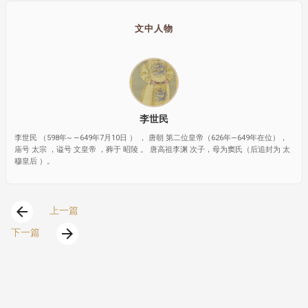
文中人物
李世民
李世民 （598年~ —649年7月10日 ） ， 唐朝 第二位皇帝（626年—649年在位），
庙号 太宗 ，谥号 文皇帝 ，葬于 昭陵 。 唐高祖李渊 次子，母为窦氏（后追封为 太
穆皇后 ）。
arrow_back
上一篇
arrow_forward
下一篇