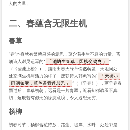
人的力量。
二、春蕴含无限生机
春草
“春”本身就有繁荣昌盛的意思，蕴含着生生不息的力量。晋
朝诗人谢灵运写的“
池塘生春草，园柳变鸣禽
”
（《登池上楼》），描绘出春天绿草悄然萌发，天地间处
处充满生机与活力的样子。唐朝诗人韩愈写的“
天街小
雨润如酥，草色遥看近却无
”（《早春》），写早春春
雨过后，青草初萌，远看是一片青翠，近看却稀疏看不真
切，这般若有似无的朦胧意境，令人遐想无穷。
杨柳
初春时节，杨柳含苞待放，路边、堤岸、水畔，处处都是