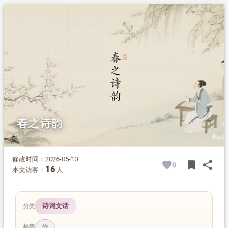
1.
摘要
2.
正文
2.1.
一、春的向往和希望
2.1.1.
梅花
2.1.2.
春风
2.1.3.
春雨
2.2.
二、春蕴含无限生机
2.2.1.
春草
2.2.2.
杨柳
2.2.3.
鸟语花香
春之诗韵
2.2.4.
春和景明
2.3.
三、春蕴涵的理想境界
2.3.1.
世外仙源
修改时间：2026-05-10
bookmark
share
0
BOOK
SH
16
2.3.2.
探求永恒
本文访客：
人
诗词文话
分类
标签
信