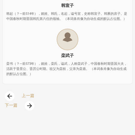
韩宣子
韩起（？—前514年），姬姓、韩氏，名起，谥号宣，史称韩宣子。韩厥的庶子。是
中国春秋时期晋国韩氏第六任的领袖。 （本词条肖像为自动生成的默认占位图。）
栾武子
栾书（？—前573年），姬姓，栾氏，谥武，人称栾武子，中国春秋时期晋国大夫，
活跃于晋景公、晋厉公时期。祖父为栾枝，父亲为栾盾。 （本词条肖像为自动生成
的默认占位图。）
arrow_back
上一篇
arrow_forward
下一篇