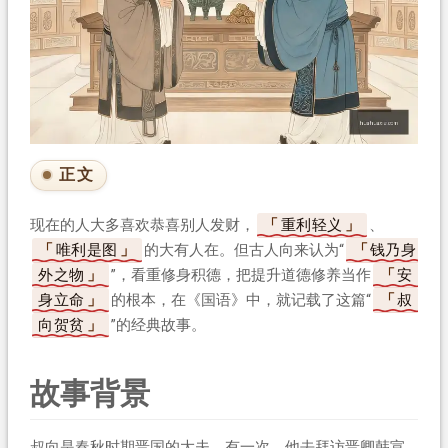
正文
现在的人大多喜欢恭喜别人发财，
重利轻义
、
唯利是图
的大有人在。但古人向来认为“
钱乃身
外之物
”，看重修身积德，把提升道德修养当作
安
身立命
的根本，在《国语》中，就记载了这篇“
叔
向贺贫
”的经典故事。
故事背景
叔向是春秋时期晋国的大夫。有一次，他去拜访晋卿韩宣