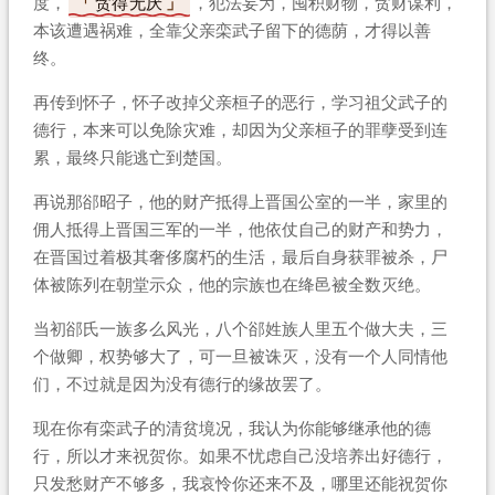
度，
贪得无厌
，犯法妄为，囤积财物，贪财谋利，
本该遭遇祸难，全靠父亲栾武子留下的德荫，才得以善
终。
再传到怀子，怀子改掉父亲桓子的恶行，学习祖父武子的
德行，本来可以免除灾难，却因为父亲桓子的罪孽受到连
累，最终只能逃亡到楚国。
再说那郤昭子，他的财产抵得上晋国公室的一半，家里的
佣人抵得上晋国三军的一半，他依仗自己的财产和势力，
在晋国过着极其奢侈腐朽的生活，最后自身获罪被杀，尸
体被陈列在朝堂示众，他的宗族也在绛邑被全数灭绝。
当初郤氏一族多么风光，八个郤姓族人里五个做大夫，三
个做卿，权势够大了，可一旦被诛灭，没有一个人同情他
们，不过就是因为没有德行的缘故罢了。
现在你有栾武子的清贫境况，我认为你能够继承他的德
行，所以才来祝贺你。如果不忧虑自己没培养出好德行，
只发愁财产不够多，我哀怜你还来不及，哪里还能祝贺你