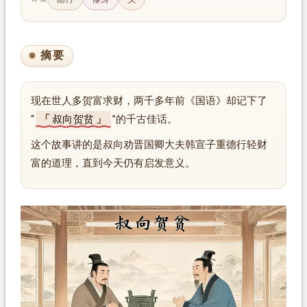
摘要
现在世人多贺富求财，两千多年前《国语》却记下了
“
叔向贺贫
”的千古佳话。
这个故事讲的是叔向劝晋国卿大夫韩宣子重德行轻财
富的道理，直到今天仍有启发意义。