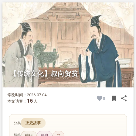
1.
摘要
2.
正文
2.1.
故事背景
2.2.
叔向论贫德
2.3.
故事结尾
【传统文化】叔向贺贫
修改时间：2026-07-04
bookmark
share
0
BOOK
SH
15
本文访客：
人
正史故事
分类
标签
德行
修身
义