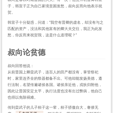
子，韩宣子正为自己家境贫困发愁，叔向反而向他表示祝
贺。
韩宣子十分疑惑，问道：“我空有晋卿的虚名，却没有与之
匹配的资产，没法和其他富有的卿大夫交往，我正为此发
愁，你反而来祝贺我，这是什么道理呢？”
叔向论贫德
叔向回答他说：
从前晋国上卿栾武子，连百人的田产都没有，掌管祭祀
时，家里连齐全的祭器都备不出。可他却能发扬美德，遵
行法制，名望传遍诸侯各国。诸侯亲近他，戎狄归附他，
因此让晋国安定太平，执行法度也没有出过弊病，他自己
也得以免除祸难。
传到栾武子的儿子桓子这一辈，桓子骄傲自大，奢侈无