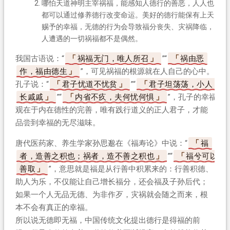
哪怕天道神明主宰祸福，能感知人德行的善恶，人人也
都可以通过修养德行改变命运。美好的德行能保有上天
赐予的幸福，无德的行为会导致福分丧失、灾祸降临，
人遭遇的一切祸福都不是偶然。
我国古语说：“
祸福无门，唯人所召
”“
祸由恶
作，福由德生
”，可见祸福的根源就在人自己的心中。
孔子说：“
君子忧道不忧贫
”“
君子坦荡荡，小人
长戚戚
”“
内省不疚，夫何忧何惧
”，孔子的幸福
观在于内在德性的完善，唯有践行道义的正人君子，才能
品尝到幸福的无尽滋味。
唐代医药家、养生学家孙思邈在《福寿论》中说：“
福
者，造善之积也；祸者，造不善之积也
”“
福兮可以
善取
”，意思就是福是从行善中积累来的：行善积德、
助人为乐，不仅能让自己增长福分，还会福及子孙后代；
如果一个人无品无德、为非作歹，灾祸就会随之而来，根
本不会有真正的幸福。
所以说无德即无福，中国传统文化提出德行是得福的前