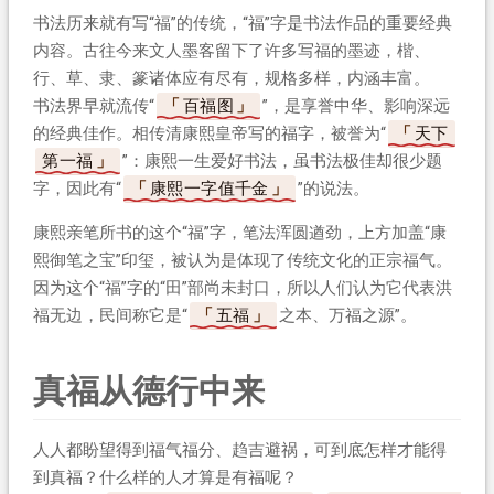
书法历来就有写“福”的传统，“福”字是书法作品的重要经典
内容。古往今来文人墨客留下了许多写福的墨迹，楷、
行、草、隶、篆诸体应有尽有，规格多样，内涵丰富。
书法界早就流传“
百福图
”，是享誉中华、影响深远
的经典佳作。相传清康熙皇帝写的福字，被誉为“
天下
第一福
”：康熙一生爱好书法，虽书法极佳却很少题
字，因此有“
康熙一字值千金
”的说法。
康熙亲笔所书的这个“福”字，笔法浑圆遒劲，上方加盖“康
熙御笔之宝”印玺，被认为是体现了传统文化的正宗福气。
因为这个“福”字的“田”部尚未封口，所以人们认为它代表洪
福无边，民间称它是“
五福
之本、万福之源”。
真福从德行中来
人人都盼望得到福气福分、趋吉避祸，可到底怎样才能得
到真福？什么样的人才算是有福呢？