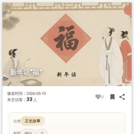
1.
摘要
2.
正文
2.1.
新年处处可见福
2.2.
福文化的起源与字形释义
2.3.
古文献里的“福”定义
2.4.
书法里的传世名福
2.5.
真福从德行中来
新年话“福”
修改时间：2026-05-10
bookmark
share
0
BOOK
SH
33
本文访客：
人
正史故事
分类
标签
德行
义