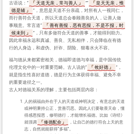
古语说：“
天道无亲，常与善人
”“
皇天无亲，惟
德是辅
”，意思是天道不分亲疏，对所有人一视同仁，
而行善符合天道，所以天道总会眷顾善良的人，让善人做
事顺意。常言道“
善有善报，恶有恶报，不是不报，时
候未到
”，只有多做符合天道的善事，才能得到助力。
因此幸福永远和真诚、善良、无私相伴，只会降临在有德
行的人身边，和虚伪、奸诈、阴险、狠毒水火不容。
福与德从来都紧密相关，德福即道德与幸福，是中国传统
伦理文化中的一对重要范畴。古人说的“
攸好德
”，
就是指生性喜好道德，德是行为主体获得幸福、避免不幸
的重要途径之一。
古人对德福关系的理解，主要包括两层内容：
人的祸福由外在于人的天道或神明决定，有意志的天道
或神明秉持公正，赏善罚恶。因此人们要敬畏天命，懂
得感恩报恩，修明德行，才能增长福德。比如《诗经》
就强调
修德配命
，让自己的德行符合上天的意
志，自然就能获得“多福”。