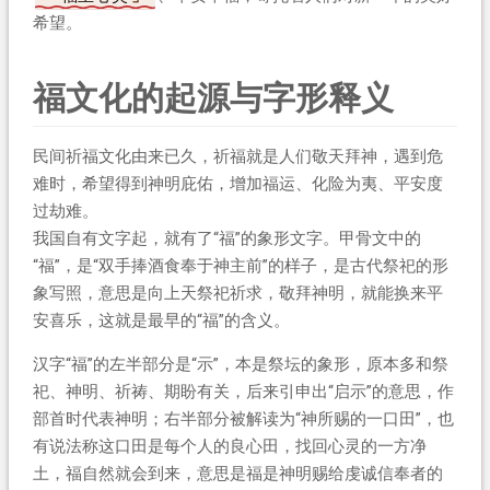
希望。
福文化的起源与字形释义
民间祈福文化由来已久，祈福就是人们敬天拜神，遇到危
难时，希望得到神明庇佑，增加福运、化险为夷、平安度
过劫难。
我国自有文字起，就有了“福”的象形文字。甲骨文中的
“福”，是“双手捧酒食奉于神主前”的样子，是古代祭祀的形
象写照，意思是向上天祭祀祈求，敬拜神明，就能换来平
安喜乐，这就是最早的“福”的含义。
汉字“福”的左半部分是“示”，本是祭坛的象形，原本多和祭
祀、神明、祈祷、期盼有关，后来引申出“启示”的意思，作
部首时代表神明；右半部分被解读为“神所赐的一口田”，也
有说法称这口田是每个人的良心田，找回心灵的一方净
土，福自然就会到来，意思是福是神明赐给虔诚信奉者的