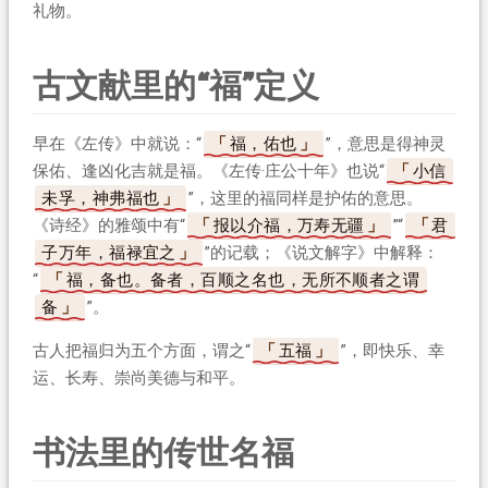
礼物。
古文献里的“福”定义
早在《左传》中就说：“
福，佑也
”，意思是得神灵
保佑、逢凶化吉就是福。《左传·庄公十年》也说“
小信
未孚，神弗福也
”，这里的福同样是护佑的意思。
《诗经》的雅颂中有“
报以介福，万寿无疆
”“
君
子万年，福禄宜之
”的记载；《说文解字》中解释：
“
福，备也。备者，百顺之名也，无所不顺者之谓
备
”。
古人把福归为五个方面，谓之“
五福
”，即快乐、幸
运、长寿、崇尚美德与和平。
书法里的传世名福