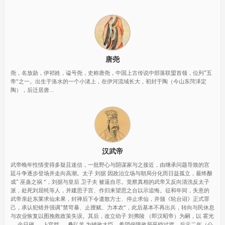
唐尧
尧，名放勋，伊祁姓，谥号尧，史称唐尧，中国上古传说中部落联盟首领，位列“五
帝”之一。出生于洛水的一个小渚上，在伊河流域长大，初封于陶（今山东菏泽定
陶），后迁居唐...
汉武帝
武帝晚年性情变得多疑且迷信，一批野心与阴谋家与之接近，由继承问题导致的宫
廷斗争逐步登场并走向高潮。太子 刘据 因政治立场与朝局分化而日益孤立，最终酿
成“ 巫蛊之祸 ”，刘据与皇后 卫子夫 被逼自尽。觉察真相的武帝又反向清洗反太子
派，处死刘屈牦等人，并建思子宫、作归来望思之台以示追悔。征和年间，失意的
武帝亲赴东莱求仙未果，封禅后下令遣散方士、停止求仙，并颁《轮台诏》正式罪
己，承认犯错并强调“禁苛暴、止擅赋、力本农”，此后基本不再出兵，转向与民休息
与农业恢复以图挽救政策失误。其后，改立幼子 刘弗陵 （即汉昭帝）为嗣，以 霍光
、 金日䃅 、 上官桀 、 桑弘羊 为辅政大臣，希望保障政局平稳过渡。后元二年（公