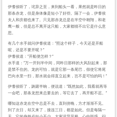
伊耆侯听了，诧异之至，来到船头一看，果然就是昨日的
那条赤龙，但是身体像是短小了好些。隔了一会，伊耆侯
夫人和庆都也来了。只见那赤龙总是在半空中翱翔，和老
鹰一般，但是总不离开这只船，大家都猜不出它是什么意
思。
有几个水手就问伊耆侯道：“照这个样子，今天还是开船
呢，还是不要开呢？”
伊耆侯道：“开船便怎样？”
水手道：“万一开到半中间，同昨日那样的大风刮起来，那
是禁不住的。龙的可怕，就是它那一条尾巴，假使它将尾
巴向水里一扫，那水就会得直立起来，岂不是可怕的吗！”
伊耆侯听了，踌躇半晌，便说道：“既然如此，我看就再等
一会吧，那条龙想来总要去的，等它去了，再开船不迟。”
哪知这赤龙在空中总是不去，直到傍晚，方才渐渐不见。
到了次日，却又来了，接连三日，都是如此。但是每隔一
天，它的身躯必短小不少，大家诧异至极，心中疑惑，闷