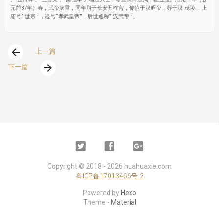
元前87年）春，武帝病重，同年崩于长安五柞宫，传位于汉昭帝，葬于汉 茂陵 ，上
庙号“ 世宗 ”，谥号“孝武皇帝”，后世通称“ 汉武帝 ”。
arrow_back
上一篇
arrow_forward
下一篇
Twitter
Facebook
Google
Plus
Copyright ©
2018 - 2026
huahuaxie.com
粤ICP备17013466号-2
Powered by
Hexo
Theme -
Material