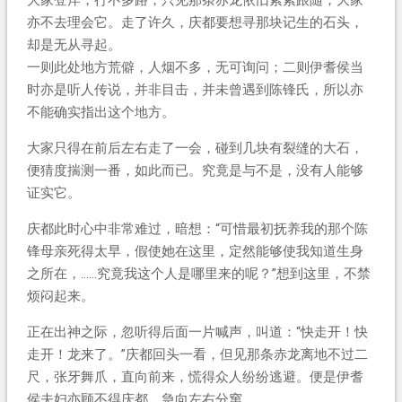
亦不去理会它。走了许久，庆都要想寻那块记生的石头，
却是无从寻起。
一则此处地方荒僻，人烟不多，无可询问；二则伊耆侯当
时亦是听人传说，并非目击，并未曾遇到陈锋氏，所以亦
不能确实指出这个地方。
大家只得在前后左右走了一会，碰到几块有裂缝的大石，
便猜度揣测一番，如此而已。究竟是与不是，没有人能够
证实它。
庆都此时心中非常难过，暗想：“可惜最初抚养我的那个陈
锋母亲死得太早，假使她在这里，定然能够使我知道生身
之所在，……究竟我这个人是哪里来的呢？”想到这里，不禁
烦闷起来。
正在出神之际，忽听得后面一片喊声，叫道：“快走开！快
走开！龙来了。”庆都回头一看，但见那条赤龙离地不过二
尺，张牙舞爪，直向前来，慌得众人纷纷逃避。便是伊耆
侯夫妇亦顾不得庆都，急向左右分窜。