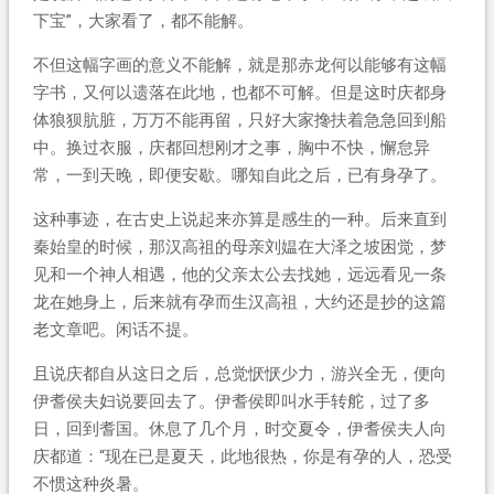
下宝”，大家看了，都不能解。
不但这幅字画的意义不能解，就是那赤龙何以能够有这幅
字书，又何以遗落在此地，也都不可解。但是这时庆都身
体狼狈肮脏，万万不能再留，只好大家搀扶着急急回到船
中。换过衣服，庆都回想刚才之事，胸中不快，懈怠异
常，一到天晚，即便安歇。哪知自此之后，已有身孕了。
这种事迹，在古史上说起来亦算是感生的一种。后来直到
秦始皇的时候，那汉高祖的母亲刘媪在大泽之坡困觉，梦
见和一个神人相遇，他的父亲太公去找她，远远看见一条
龙在她身上，后来就有孕而生汉高祖，大约还是抄的这篇
老文章吧。闲话不提。
且说庆都自从这日之后，总觉恹恹少力，游兴全无，便向
伊耆侯夫妇说要回去了。伊耆侯即叫水手转舵，过了多
日，回到耆国。休息了几个月，时交夏令，伊耆侯夫人向
庆都道：“现在已是夏天，此地很热，你是有孕的人，恐受
不惯这种炎暑。