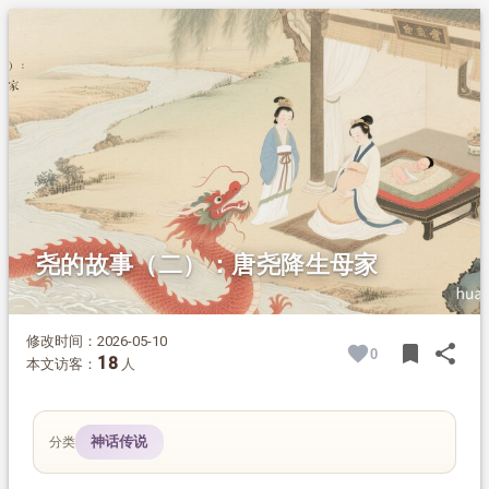
1.
摘要
2.
正文
尧的故事（二）：唐尧降生母家
修改时间：2026-05-10
bookmark
share
0
BOOK
SH
18
本文访客：
人
神话传说
分类