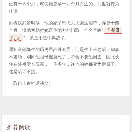
已有十四个月，就说她是孕十四个月而生的，后世就传为
佳话。
到得汉武帝时候，他的妃子钓弋夫人诞生昭帝，亦是十四
个月，汉武帝就把她居住地方的门取一个名字叫“
尧母
门
”，就是用这个典故了。
哪知帝尧降生的历史虽然甚奇异，但是生出来之后，却事
不凑巧，刚刚他祖母握裒死了，帝喾不要他回去，因此长
住在外祖伊长孺家，一住多年，连他的姓都变为伊耆了。
这是后话不提。
（取自上古神话演义）
推荐阅读