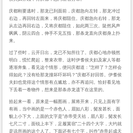
庆都刚要逃时，那龙已到面前，庆都急向左转，那龙冲过
右边，再回转左面来，将庆都阻住。庆都急向右转，那龙
从左边再回右边，又将庆都阻住，如此两三次。陡然风声
飒飒，阴云四合，伸手不见五指，那条龙直向庆都身上扑
来。
过了些时，云开日出，龙已不知所往了。庆都心地亦顿然
明白，慌忙爬起，整束衣带。这时伊耆侯夫妇及家人等都
逐渐奔集，看见这个情形，便问庆都道：“怎样了？怎样会
得如此？没有给那龙撞坏吓坏吗？”庆都不好回答。伊耆侯
夫妇也觉得这个情形有点尴尬，亦不再追问。恰好看见地
下丢着一卷物件，想来是那条赤龙遗下在这里的。
拾起来一看，原来是一幅图画，展将开来，只见上面有字
有画，当中画的是一个赤色人，眉如八彩，鬓发甚长，面
貌上小下大，上面的文字是“赤帝受天祜，眉八彩，鬓发长
七尺二寸，面锐上丰下，足履翼宿”二十四个大字，大约就
是说所画的这个人了。下面还有七个字，叫作“赤帝起成天