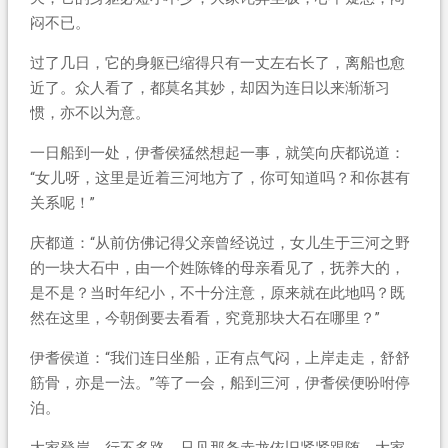
闷不已。
过了几日，它的身躯已缩得只有一丈左右长了，离船也愈
近了。众人看了，都莫名其妙，却因为连日以来渐渐习
惯，亦不以为意。
一日船到一处，伊耆侯猛然想起一事，就笑向庆都说道：
“女儿呀，这里是近着三河地方了，你可知道吗？和你甚有
关系呢！”
庆都道：“从前仿佛记得父亲曾经说过，女儿生于三河之野
的一块大石中，由一个姓陈锋的母亲看见了，抚养大的，
是不是？当时年纪小，不十分注意，原来就在此地吗？既
然在这里，今朝倒要去看看，究竟那块大石在哪里？”
伊耆侯道：“我们连日坐船，正有点气闷，上岸走走，舒舒
筋骨，亦是一法。”等了一会，船到三河，伊耆侯便吩咐停
泊。
大家登岸，行不多路，只见那条赤龙依旧紧紧跟随，大家