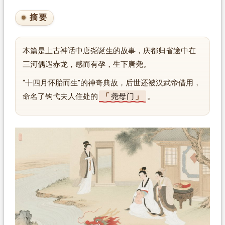
摘要
本篇是上古神话中唐尧诞生的故事，庆都归省途中在
三河偶遇赤龙，感而有孕，生下唐尧。
“十四月怀胎而生”的神奇典故，后世还被汉武帝借用，
命名了钩弋夫人住处的
尧母门
。