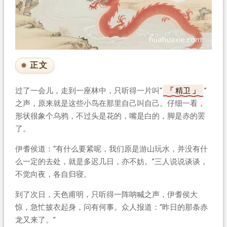
正文
过了一会儿，走到一座林中，只听得一片叫“
精卫
”
之声，原来就是这些小鸟在那里自己叫自己。仔细一看，
形状很象个乌鸦，不过头是花的，嘴是白的，脚是赤的罢
了。
伊耆侯道：“有什么要紧呢，我们原是游山玩水，并没有什
么一定的去处，就是多迟几日，亦不妨。”三人说说谈谈，
不觉向夜，各自归寝。
到了次日，天色甫明，只听得一阵呐喊之声，伊耆侯大
惊，急忙披衣起身，问有何事。众人报道：“昨日的那条赤
龙又来了。”