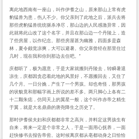
离此地西南有一座山，叫作伊耆之山，原来那山上常有虎
豹猛兽为患，伤人不少。你父亲到了此地之后，派兵去将
那些虎豹猛兽统统驱杀净尽，那山边的人民感激异常，因
此就将此山改了这个名字，并且在那山边一个丹陵上，造
了些房屋，以作纪念。那些房屋甚为幽雅，四面多是森
林，夏令颇觉凉爽，大可以避暑。你父亲曾经在那里住过
几时，现在我和你到那边去住吧。”
庆都听了，极为愿意，于是大家就搬到丹陵去，转瞬暑退
凉生，庆都因贪恋着此地的风景好，不愿搬回去，又住了
几个月。一日分娩，产生了一个男孩。却也奇怪，那男孩
的状貌竟和那幅字画上所说的差不多。两只脚心上各有二
十二颗朱痣，仿同天上的翼星一般，这个叫作赤帝之精生
于翼，就是大名鼎鼎的唐尧降生之历史了。
那时伊耆侯夫妇和庆都都非常之高兴，并料定这男孩生有
自来，将来一定是个非常之人，于是一面用心抚养，一面
赶快修书去报告帝喾。这时候离庆都从亳都动身之日恰恰