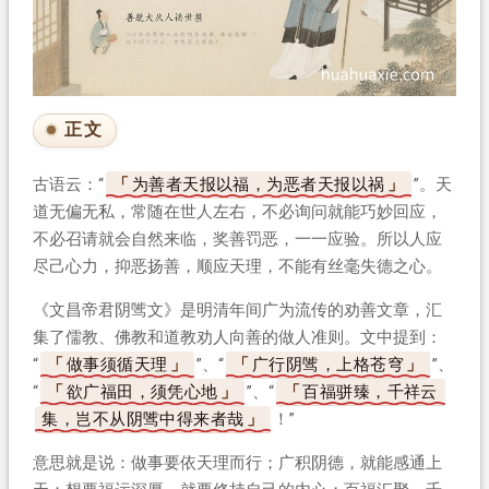
正文
古语云：“
为善者天报以福，为恶者天报以祸
”。天
道无偏无私，常随在世人左右，不必询问就能巧妙回应，
不必召请就会自然来临，奖善罚恶，一一应验。所以人应
尽己心力，抑恶扬善，顺应天理，不能有丝毫失德之心。
《文昌帝君阴骘文》是明清年间广为流传的劝善文章，汇
集了儒教、佛教和道教劝人向善的做人准则。文中提到：
“
做事须循天理
”、“
广行阴骘，上格苍穹
”、
“
欲广福田，须凭心地
”、“
百福骈臻，千祥云
集，岂不从阴骘中得来者哉
！”
意思就是说：做事要依天理而行；广积阴德，就能感通上