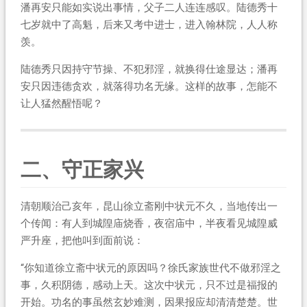
潘再安只能如实说出事情，父子二人连连感叹。陆德秀十
七岁就中了高魁，后来又考中进士，进入翰林院，人人称
羡。
陆德秀只因持守节操、不犯邪淫，就换得仕途显达；潘再
安只因违德贪欢，就落得功名无缘。这样的故事，怎能不
让人猛然醒悟呢？
二、守正家兴
清朝顺治己亥年，昆山徐立斋刚中状元不久，当地传出一
个传闻：有人到城隍庙烧香，夜宿庙中，半夜看见城隍威
严升座，把他叫到面前说：
“你知道徐立斋中状元的原因吗？徐氏家族世代不做邪淫之
事，久积阴德，感动上天。这次中状元，只不过是福报的
开始。功名的事虽然玄妙难测，因果报应却清清楚楚。世