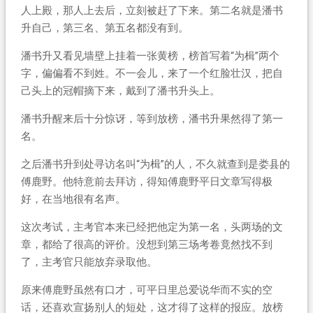
人上殿，那人上去后，立刻被赶了下来。第二名就是潘书
升自己，第三名、第五名都没有到。
潘书升又看见墙壁上挂着一张黄榜，榜首写着“为楫”两个
字，偏偏看不到姓。不一会儿，来了一个红脸壮汉，把自
己头上的冠帽摘下来，戴到了潘书升头上。
潘书升醒来后十分惊讶，等到放榜，潘书升果然得了第一
名。
之后潘书升到处寻访名叫“为楫”的人，不久就查到是娄县的
傅鹿野。他特意前去拜访，得知傅鹿野平日文章写得极
好，在当地很有名声。
这次考试，主考官本来已经把他定为第一名，头两场的文
章，都给了很高的评价。没想到第三场考卷竟然找不到
了，主考官只能放弃录取他。
原来傅鹿野虽然有口才，可平日里总爱说华而不实的空
话，还喜欢宣扬别人的短处，这才得了这样的报应。放榜