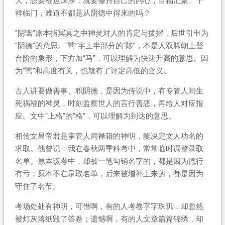
天；想要福运深厚，就要修持自己的内心；百福汇聚、千
祥临门，难道不都是从阴德中得来的吗？
“阴骘”原本指冥冥之中神灵对人的肯定与拔擢，后世引申为
“阴德”的意思。“骘”字上半部分的“陟”，本是人双脚朝上登
台阶的象形，下方加“马”，可以理解为快速升高的意思。因
为“骘”和高度有关，也就有了评定高低的含义。
古人讲要做善事、积阴德，是因为传说中，有专管人间生
死祸福的神灵，时刻监察世人的言行善恶，再给人对应报
应。文中“上格”的“格”，可以理解为到达的意思。
相传文昌帝君是掌管人间禄籍的神明，能决定文人功名的
求取。他曾说：我在春秋两季科考中，常常临时调整录取
名单。原本该考中，却被一笔勾销名字的，都是因为德行
有亏；原本不在录取名单，后来被增补上来的，都是因为
守住了名节。
考场处处有神明，可惜啊，有的人考卷字字珠玑，却忽然
被灯灰落纸毁了答卷；遗憾啊，有的人文章篇篇锦绣，却