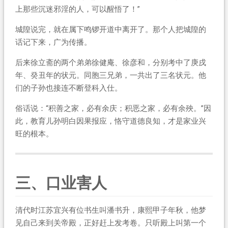
上那些沉迷邪淫的人，可以醒悟了！”
城隍说完，就在属下鸣锣开道中离开了。那个人把城隍的
话记下来，广为传播。
后来徐立斋的两个弟弟徐健庵、徐彦和，分别考中了庚戌
年、癸丑年的状元。同胞三兄弟，一共出了三名状元。他
们的子孙也接连不断登科入仕。
俗话说：“积善之家，必有余庆；积恶之家，必有余殃。”因
此，教育儿孙明白因果报应，恪守道德良知，才是家业兴
旺的根本。
三、口业害人
清代时江苏宜兴有位书生叫潘书升，康熙甲子年秋，他梦
见自己来到关帝殿，正好赶上发考卷。只听殿上叫第一个