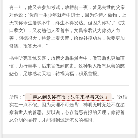
有一年，他又去参加考试，放榜前一夜，梦见去世的父亲
对他说：“你前一生少年就考中进士，因为你恃才傲物，上
天罚你今生屡试不中，终生不得发达。但因为你写了《戒
口孽文》，又劝勉他人看善书，文昌帝君认为你劝人向
善，阴德很大，特意上奏天帝，给你补授功名，你要更加
修德，报答天神。”
书生听完又惊又喜，放榜之后果然考中，做官后也更加谨
慎，力行善事，后来官做到御史。这种劝人改恶从善的慈
悲心，足够感动天地，转祸为福，积累善报。
所谓：“
善恶到头终有报；只争来早与来迟
。”这话
实在一点不假。因为天理不可违背，神明无时无处不在鉴
察着世人的善恶。所以说，心存善恶有报的天理，修得善
恶分明的品行，才能得到源远流长的福报。