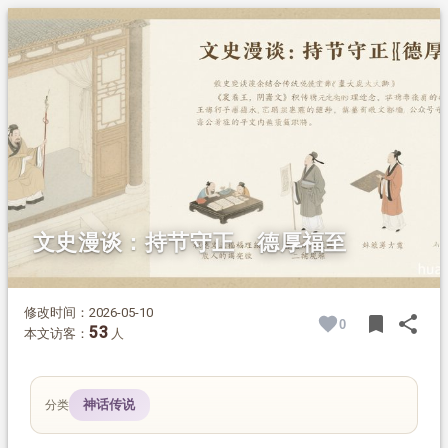
1.
摘要
2.
正文
2.1.
一、持节有福
2.2.
二、守正家兴
2.3.
三、口业害人
2.4.
四、劝善感神
文史漫谈：持节守正 德厚福至
修改时间：2026-05-10
bookmark
share
0
BOOK
SH
53
本文访客：
人
神话传说
分类