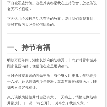
平白被墨迹污脏。这些其实都是我在主持取舍，怎么能说
老天不长眼呢？
下面这几个和科考功名有关的故事，能让我们直观看到，
善恶有报的天理是如何应验的。
一、持节有福
明朝万历年间，湖南长沙府的陆德秀，十六岁时看中城外
顾家花园清静，便借住在这里用功读书。
当时给顾家看园的乳母王氏，有个继女叫惠儿，年纪也是
十六岁。她见陆德秀少年俊雅，就常常殷勤端茶送水，陆
德秀只是客气相让。
惠儿误以为陆德秀对自己有意，一天晚上，悄悄走到陆德
秀卧房门口，说：“相公开门，莫辜负了我的来意。”