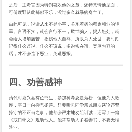
之后，主考官因为特别喜欢他的文章，还特意请他见面，
可傅鹿野从此郁郁不乐，没过多久就暴病身亡了。
由此可见，说话从来不是小事，关系着德的积累和业的轻
重。言语不实，就会言行不一，欺世骗人；揭人短处，就
会给人增加痛苦，损伤他人自尊。所以为人处世，要时刻
记得什么该说、什么不该说，多说实在话、宽厚包容的
话，才不会造下恶业，免遭恶报。
四、劝善感神
清代时嘉兴县有位书生，参加科考总是落榜，但他为人敦
厚，平日一向抑恶扬善。只要听见同学亲戚朋友谈论违背
操守的不正当之事，他都会严肃地劝阻训诫，还写了一篇
《戒口孽文》规劝他人。他常常劝人多看善书，不要无端
造业。