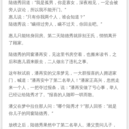
陆德秀回道：“我是孤男，你是寡女，深夜相见，一定会被
旁人议论，所以我不能开门。”
惠儿说：“只有你我两个人，谁会知道？”
陆德秀说：“瞒得过旁人，瞒不过天，你回去吧。”
惠儿只能转身回房。第二天陆德秀就辞别王氏，悄悄离开
了顾家。
陆德秀的同窗潘再安，见这里书房空着，也搬来读书，之
后和惠儿眉来眼去，二人做出了违礼之事。
这年秋试前，潘再安的父亲梦见，一大群报喜的人拥进家
门，喊道：“潘再安中了第二名举人！”潘家正高兴，忽然走
来一个人，一把夺过报条，说：“潘再安做了亏心事，举人
已经让给陆秀才了。”报喜的人随即一哄而散。
潘父在梦中拉住那人问：“哪个陆秀才？”那人回答：“就是
你儿子的同窗陆德秀。”
放榜之后，陆德秀果然中了第二名举人。潘父责问儿子，