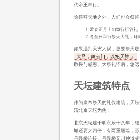
代帝王奉行。
除祭拜天地之外，人们也会祭拜
孟春正月上旬举行祈谷礼
冬至日举行祭天大礼，拜
如果遇到天灾人祸，更要祭天敬
大吕，舞云门，以祀天神
敬畏与感恩。大祭礼毕后，悠远
天坛建筑特点
作为皇帝祭天的礼仪建筑，天坛
清北京天坛为例：
北京天坛建于明永乐十八年，继
城还要大四倍，有两重垣墙，形
丹陛桥连接。丹陛桥又叫神道或