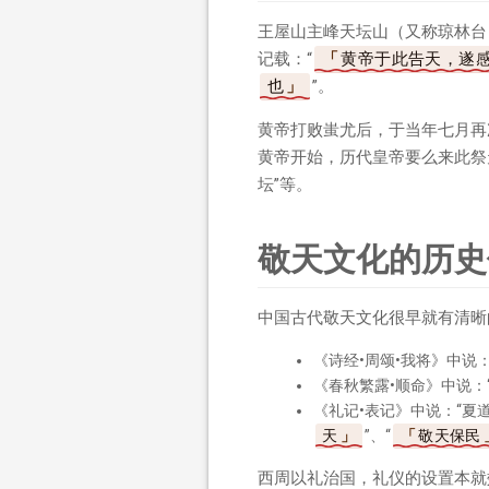
王屋山主峰天坛山（又称琼林台
记载：“
黄帝于此告天，遂
也
”。
黄帝打败蚩尤后，于当年七月再
黄帝开始，历代皇帝要么来此祭
坛”等。
敬天文化的历史
中国古代敬天文化很早就有清晰
《诗经•周颂•我将》中说：
《春秋繁露•顺命》中说：
《礼记•表记》中说：“夏道
天
”、“
敬天保民
西周以礼治国，礼仪的设置本就