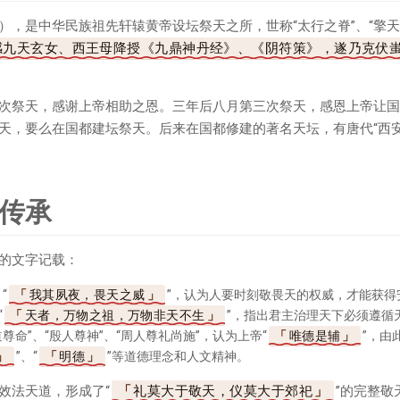
），是中华民族祖先轩辕黄帝设坛祭天之所，世称“太行之脊”、“擎天
感九天玄女、西王母降授《九鼎神丹经》、《阴符策》，遂乃克伏
次祭天，感谢上帝相助之恩。三年后八月第三次祭天，感恩上帝让国
天，要么在国都建坛祭天。后来在国都修建的著名天坛，有唐代“西安
传承
的文字记载：
“
我其夙夜，畏天之威
”，认为人要时刻敬畏天的权威，才能获得
“
天者，万物之祖，万物非天不生
”，指出君主治理天下必须遵循
尊命”、“殷人尊神”、“周人尊礼尚施”，认为上帝“
唯德是辅
”，由
”、“
明德
”等道德理念和人文精神。
效法天道，形成了“
礼莫大于敬天，仪莫大于郊祀
”的完整敬