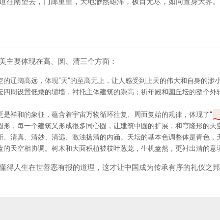
道往南望去，门廊重重，天地渺然雄浑，极目无尽，如同置身天界。
美主要体现在高、圆、清三个方面：
空的辽阔高远，体现“天”的至高无上，让人感受到上天的伟大和自身的渺
坛四周设置低矮的壝墙，衬托主体建筑的崇高；祈年殿和圜丘坛的整个外
更是祥和的象征，蕴含着宇宙万物循环往复、周而复始的规律，体现了“
圆形，每一个建筑又形成很多同心圆，让建筑中圆的扩展，和穹隆形的天
新、清真、清妙、清远、激浊扬清的内涵。天坛的基本色调整体是青色，
蓝的天空相协调。树木和大面积植被枝叶葱茏，生机盎然，更衬出清的意
懂得人生在世善恶有报的道理，这才让中国成为传承有序的礼仪之邦