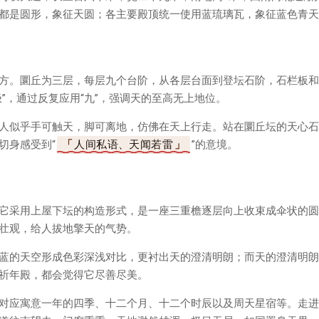
都是圆形，象征天圆；各主要殿顶统一使用蓝琉璃瓦，象征蓝色青天
方。圜丘为三层，每层九个台阶，从各层台面到登坛石阶，石栏板和
”，通过反复应用“九”，强调天的至高无上地位。
人似乎手可触天，脚可离地，仿佛在天上行走。站在圜丘坛的天心石
切身感受到“
人间私语、天闻若雷
”的意境。
它采用上屋下坛的构造形式，是一座三重檐逐层向上收束成伞状的圆
壮观，给人拔地擎天的气势。
蓝的天空形成色彩深浅对比，更衬出天的澄清明朗；而天的澄清明朗
祈年殿，都会觉得它尽善尽美。
对应寓意一年的四季、十二个月、十二个时辰以及周天星宿等。走进