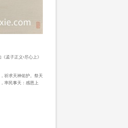
如《孟子正义•尽心上》
，祈求天神佑护。祭天
，率民事天：感恩上