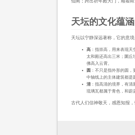
仙阁；跨出祈年殿大门，顺着甬
天坛的文化蕴涵
天坛以宁静深远著称，它的意境
高
：指崇高，用来表现天
太和殿还高出三米；圜丘
佛高入云霄。
圆
：不只是指外形的圆，
中轴线上的主体建筑都是
清
：指高清的境界，有清
琉璃瓦都属于青色，和蔚
古代人们信神敬天，感恩知报，