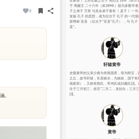
世家谱 》上所记载之生于 周烈王 四年（前37
于 周赧王 二十六年（前289年）较为多数学者
bookmark
share
0
子之弟子 万章 与其余弟子著有《 孟子 》一
BOOKMARK
SHARE
发扬 孔子 的思想，成为仅次于 孔子 的一代
获尊称 亚圣 （仅次于“至圣”孔子） ，与 孔子
孟”。
轩辕黄帝
史载黄帝的父亲少典为有熊国君，母为附宝，
之丘，故号轩辕，长居姬水，为姬姓，国于有
南新郑），又称有熊氏，帝鸿氏或归藏氏[2]
生于三月初三，俗言“二月二，龙抬头；三月三
[3]。
涵。
黄帝