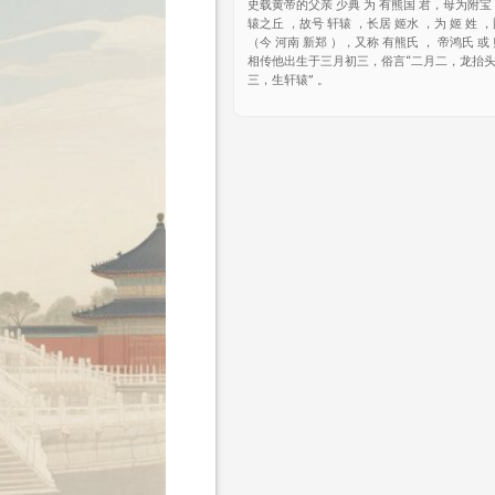
史载黄帝的父亲 少典 为 有熊国 君，母为附宝
辕之丘 ，故号 轩辕 ，长居 姬水 ，为 姬 姓 
（今 河南 新郑 ），又称 有熊氏 ， 帝鸿氏 或
相传他出生于三月初三，俗言“二月二，龙抬
三，生轩辕” 。