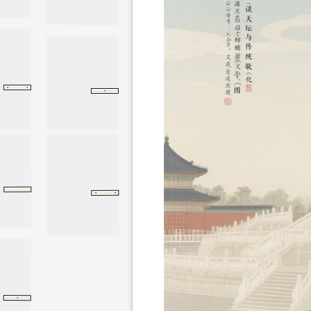
·
·
·
将
诗经
周颂
周颂
周易
乾
乾
·
·
增广贤文
尚书
周书
康诰
周书
·
孟子正义
尽心上
尽心上