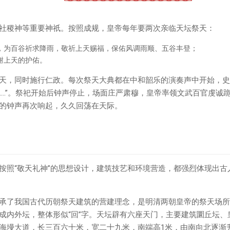
社稷神等重要神祇。按照成规，皇帝每年要两次亲临天坛祭天：
，为百谷祈求降雨，敬祈上天赐福，保佑风调雨顺、五谷丰登；
谢上天的护佑。
天，同时施行仁政。每次祭天大典都在中和韶乐的演奏声中开始，史
……”。祭祀开始后钟声停止，场面庄严肃穆，皇帝率领文武百官虔诚
的钟声再次响起，久久回荡在天际。
按照“敬天礼神”的思想设计，建筑技艺和环境营造，都强烈体现出古人
承了我国古代历朝祭天建筑的营建理念，是明清两朝皇帝的祭天场所
成内外坛，整体形似“回”字。天坛辟有六座天门，主要建筑圜丘坛、
海墁大道，长三百六十米，宽二十九米，南端高1米，由南向北逐渐