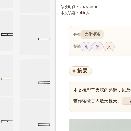
修改时间：2026-05-10
45
本文访客：
人
·
文化漫谈
分类
表记
礼记
表记
·
周书
尚书
周书
标签
礼
信
义
摘要
·
春秋繁露
顺命
顺命
·
尚书
周书
周书
本文梳理了天坛的起源，以及
带你读懂古人敬天畏天、
·
礼仪志一
礼仪志一
隋书
·
西山经
山海经
西山经