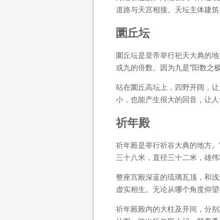
道路与天宫相接。天坛主体建筑
圜丘坛
圜丘坛是皇帝举行祀天大典的地
或九的倍数。因为九是“阳数之极
站在圜丘高坛上，四野开阔，让
小，也能产生很大的回音，让人
祈年殿
祈年殿是举行祈谷大典的地方。
三十八米，直径三十二米，雄伟
整座宫殿深蓝的琉璃瓦顶，和浅
虚实相生。无论从哪个角度仰望
祈年殿殿内的大柱及开间，分别