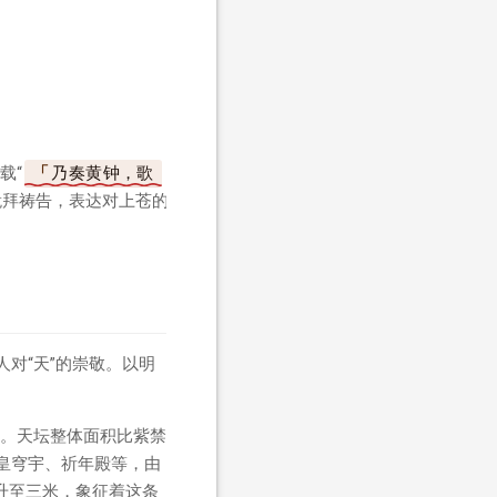
载“
乃奏黄钟，歌
跪拜祷告，表达对上苍的
对“天”的崇敬。以明
。天坛整体面积比紫禁
皇穹宇、祈年殿等，由
升至三米，象征着这条