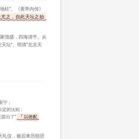
地柱”。《黄帝内传》
蚩尤之，自此天坛之始
家强盛，四海清平。从
天坛”、明清“北京天
安宁；
天定的法则；
此提出了“
以德配
天礼仪，被后来历朝历