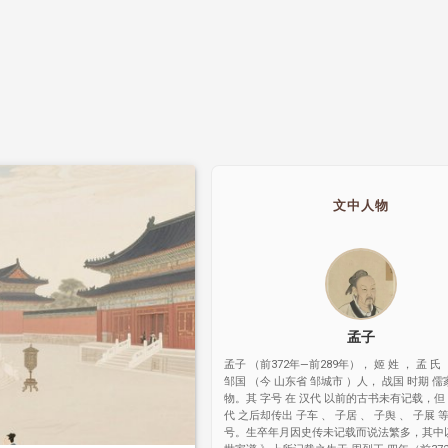
文中人物
孟子
孟子 （前372年—前289年）， 姬 姓 ， 孟 氏 
邹国 （今 山东省 邹城市 ）人， 战国 时期 儒
物。其 字号 在 汉代 以前的古书未有记载，但 
代 之后却传出 子车 、 子居 、 子舆 、 子展
号。生卒年月因史传未记载而说法繁多，其中