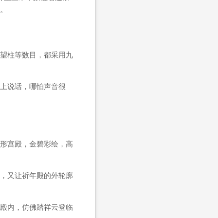
。
望柱等数目，都采用九
上说话，哪怕声音很
形宫殿，金碧彩绘，高
，又让祈年殿的外轮廓
殿内，仿佛踏祥云登临