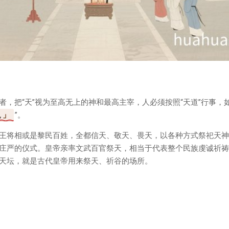
，把“天”视为至高无上的神和最高主宰，人必须按照“天道”行事，
也
”。
王将相或是黎民百姓，全都信天、敬天、畏天，以各种方式祭祀天神
庄严的仪式。皇帝亲率文武百官祭天，相当于代表整个民族虔诚祈祷
天坛，就是古代皇帝用来祭天、祈谷的场所。