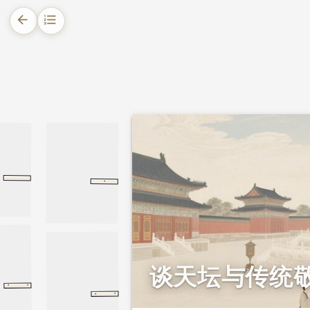
arrow_back
format_list_numbered
1.
摘要
2.
正文
2.1.
天坛起源
2.2.
敬天文化的历史传承
·
黄帝内传
大荒北经
大荒北经
山海经
2.3.
天坛建筑特点
2.3.1.
圜丘坛
2.3.2.
祈年殿
2.4.
天坛的文化蕴涵
谈天坛与传统
·
·
司乐
周礼
春官
春官
·
·
蔡仲之命
尚书
周书
周书