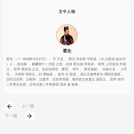
文中人物
霍光
霍光 （？—前68年4月21日）， 字 子孟 ， 西汉 河东郡 平阳县 （今 山西省 临汾市
）人， 政治家 ， 麒麟阁十一功臣 之首，名将 霍去病 异母弟， 昭帝 上官皇后 外祖
父， 宣帝 霍皇后 之父。先后任郎官，曹官、 侍中 、 奉车都尉 、 光禄大夫 、 大司
马 、 大将军 等职位，封 博陆侯 ， 谥号 为 宣成 ，是以又被尊称为 博陆宣成侯 。
历经汉武帝、汉昭帝、汉废帝、汉宣帝四朝，期间曾主持废立 昌邑王 。宣帝 地节
二年霍光去世，过世后第二年霍家因 谋反 被 族诛 。
arrow_back
上一篇
arrow_forward
下一篇