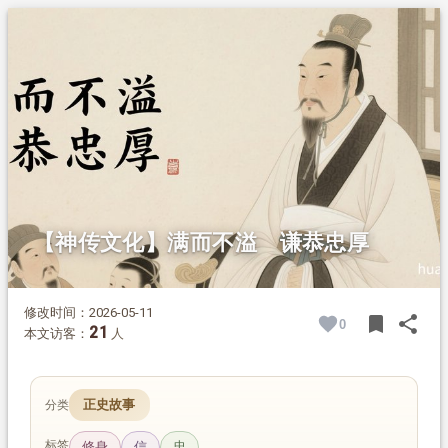
1.
摘要
2.
正文
2.1.
身居高位，知足不辱
2.2.
公私分明，不居恩惠
2.3.
宽厚待人，隐人过失
2.4.
满而不溢，福泽子孙
【神传文化】满而不溢 谦恭忠厚
修改时间：2026-05-11
bookmark
share
0
BOOK
SH
21
本文访客：
人
正史故事
分类
标签
修身
信
忠