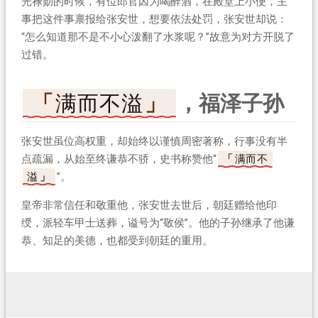
光禄勋的时候，有位郎官因为喝醉酒，在殿堂上小便，主
事把这件事禀报给张安世，想要依法处罚，张安世却说：
“怎么知道那不是不小心泼翻了水浆呢？”故意为对方开脱了
过错。
满而不溢
，福泽子孙
张安世虽位高权重，却始终以谨慎周密著称，行事没有半
点疏漏，从始至终谦恭不骄，史书称赞他“
满而不
溢
”。
皇帝非常信任和敬重他，张安世去世后，朝廷赠给他印
绶，派轻车甲士送葬，谥号为“敬侯”。他的子孙继承了他谦
恭、知足的美德，也都受到朝廷的重用。