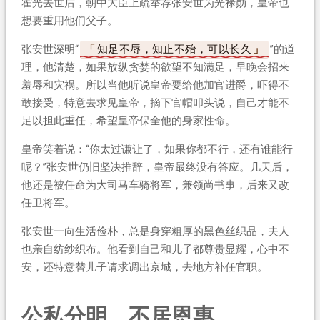
霍光去世后，朝中大臣上疏举荐张安世为光禄勋，皇帝也
想要重用他们父子。
张安世深明“
知足不辱，知止不殆，可以长久
”的道
理，他清楚，如果放纵贪婪的欲望不知满足，早晚会招来
羞辱和灾祸。所以当他听说皇帝要给他加官进爵，吓得不
敢接受，特意去求见皇帝，摘下官帽叩头说，自己才能不
足以担此重任，希望皇帝保全他的身家性命。
皇帝笑着说：“你太过谦让了，如果你都不行，还有谁能行
呢？”张安世仍旧坚决推辞，皇帝最终没有答应。几天后，
他还是被任命为大司马车骑将军，兼领尚书事，后来又改
任卫将军。
张安世一向生活俭朴，总是身穿粗厚的黑色丝织品，夫人
也亲自纺纱织布。他看到自己和儿子都尊贵显耀，心中不
安，还特意替儿子请求调出京城，去地方补任官职。
公私分明，不居恩惠