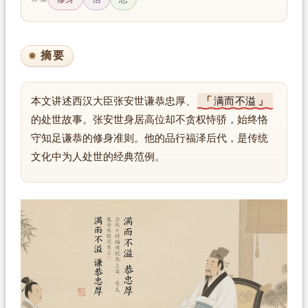
摘要
本文讲述西汉大臣张安世谦恭忠厚、
满而不溢
的处世故事。张安世身居高位却不贪权恃骄，始终恪
守知足谦恭的修身准则。他的品行福泽后代，是传统
文化中为人处世的经典范例。