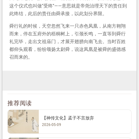
这个仪式也叫做“受终”——意思就是帝尧治理天下的责任到
此终结，此后的责任由舜承接，以此划分界限。
舜行礼的时候，天空忽然飞来一只赤色凤凰，从南方翱翔
而来，停在五府外的梧桐树上，引颈长鸣，一直等到舜行
礼完毕，走出文祖庙门，才展开翅膀向南飞去。当时百姓
都仰头观看，纷纷颂扬太尉舜，说这凤凰是被舜的盛德感
召而来的。
推荐阅读
【神传文化】孟子不言放弃
2026-05-09