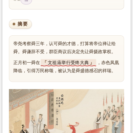
摘要
帝尧考察舜三年，认可舜的才德，打算将帝位禅让给
舜。舜谦辞不受，群臣商议后决定先让舜摄政掌权。
正月初一舜在
文祖庙举行受终大典
，赤色凤凰
降临，引得万民称颂，被认为是舜盛德感召的祥瑞。