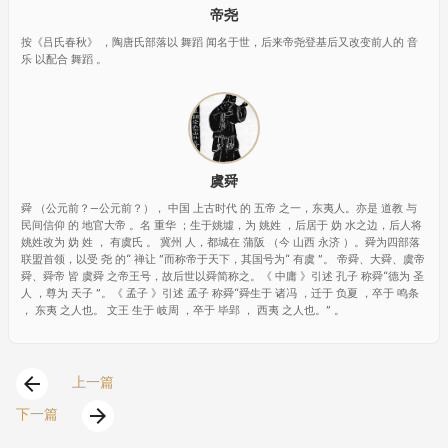
帝尧
按《吕氏春秋》 ，陶唐氏部落以 舞蹈 闻名于世，后来帝尧登基后又改变前人的 音
乐 以配合 舞蹈 。
虞舜
舜 （公元前？—公元前？）， 中国 上古时代 的 五帝 之一，东夷人。亦是 道教 与
民间信仰 的 地官大帝 。名 重华 ；生于姚墟，为 姚姓 ，后居于 妫 水之边，后人将
姚姓改为 妫 姓 ， 有虞氏 。 冀州 人，都城在 蒲阪 （今 山西 永济 ）。舜为四部落
联盟首领，以受 尧 的“ 禅让 ”而称帝于天下，其国号为“ 有虞 ”。 帝舜、大舜、虞帝
舜、舜帝 皆 虞舜 之帝王号，故后世以舜简称之。《 中庸 》引述 孔子 称舜“德为 圣
人 ，尊为 天子 ”。《 孟子 》引述 孟子 称舜“舜生于 诸冯 ，迁于 负夏 ，卒于 鸣条
， 东夷 之人也。 文王 生于 岐周 ，卒于 毕郢 ， 西夷 之人也。” 。
arrow_back
上一篇
arrow_forward
下一篇