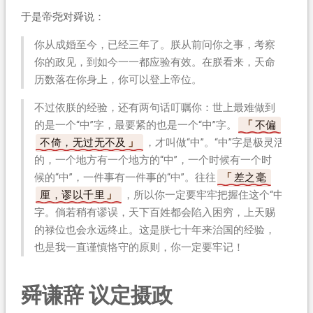
于是帝尧对舜说：
你从成婚至今，已经三年了。朕从前问你之事，考察
你的政见，到如今一一都应验有效。在朕看来，天命
历数落在你身上，你可以登上帝位。
不过依朕的经验，还有两句话叮嘱你：世上最难做到
的是一个“中”字，最要紧的也是一个“中”字。
不偏
不倚，无过无不及
，才叫做“中”。“中”字是极灵活
的，一个地方有一个地方的“中”，一个时候有一个时
候的“中”，一件事有一件事的“中”。往往
差之毫
厘，谬以千里
，所以你一定要牢牢把握住这个“中”
字。倘若稍有谬误，天下百姓都会陷入困穷，上天赐
的禄位也会永远终止。这是朕七十年来治国的经验，
也是我一直谨慎恪守的原则，你一定要牢记！
舜谦辞 议定摄政