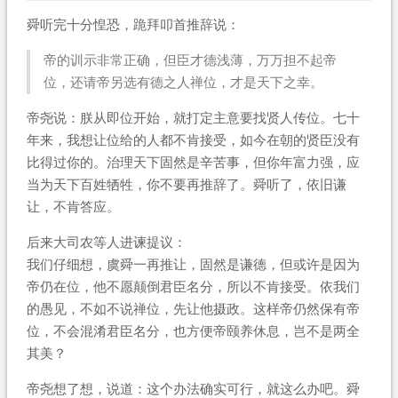
舜听完十分惶恐，跪拜叩首推辞说：
帝的训示非常正确，但臣才德浅薄，万万担不起帝
位，还请帝另选有德之人禅位，才是天下之幸。
帝尧说：朕从即位开始，就打定主意要找贤人传位。七十
年来，我想让位给的人都不肯接受，如今在朝的贤臣没有
比得过你的。治理天下固然是辛苦事，但你年富力强，应
当为天下百姓牺牲，你不要再推辞了。舜听了，依旧谦
让，不肯答应。
后来大司农等人进谏提议：
我们仔细想，虞舜一再推让，固然是谦德，但或许是因为
帝仍在位，他不愿颠倒君臣名分，所以不肯接受。依我们
的愚见，不如不说禅位，先让他摄政。这样帝仍然保有帝
位，不会混淆君臣名分，也方便帝颐养休息，岂不是两全
其美？
帝尧想了想，说道：这个办法确实可行，就这么办吧。舜