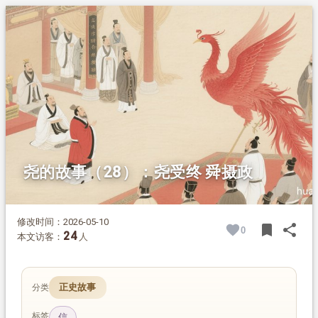
1.
摘要
2.
正文
2.1.
帝尧决意禅位
2.2.
舜谦辞 议定摄政
2.3.
正月受终 祥瑞降临
尧的故事（28）：尧受终 舜摄政
修改时间：2026-05-10
bookmark
share
0
BOOK
SH
24
本文访客：
人
正史故事
分类
标签
信