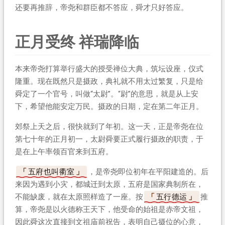
还要再推辞，帝尧和群臣都不答应，舜才只好答应。
正月受终 祥瑞降临
本来帝尧打算举行盛大的授受禅位大典，筑坛设座，仪式
隆重。现在既然只是摄政，典礼就不用太过繁复，只是给
舜定了一个官号，叫做“太尉”。“尉”的意思，就是从上安
下，希望他能安定万民。摄政的日期，定在第二年正月。
郊祭上天之后，很快就到了年初。这一天，正是帝尧在位
第七十年的正月初一，太尉舜要正式履行摄政的职责，于
是在上午率领百官来到五府。
五府也叫衢室
，是帝尧即位初年在平阳建造的。后
来因为遇到小灾，都城迁到太原，五府是国家典制所在，
不能缺废，就在太原照样造了一座。按
五行德运
推
算，帝尧是以火德称王天下，他受命的始祖是赤帝文祖，
因此舜这次直接到文祖庙前祝告，表明自己摄位的心意，