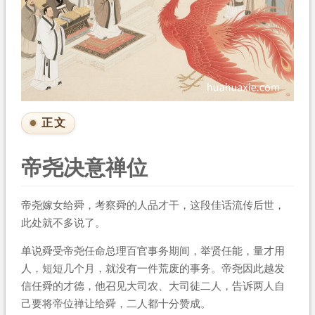
正文
帝尧决意禅位
帝尧嫁女给舜，考察舜的人品才干，这段佳话流传后世，
此处就不多说了。
单说舜受帝尧任命总理百官事务期间，举贤任能，量才用
人，短短几个月，就没有一件荒废的事务。帝尧因此越发
信任舜的才德，他召见大司农、大司徒二人，告诉两人自
己要将帝位禅让给舜，二人都十分赞成。