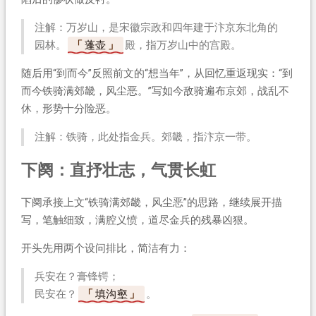
注解：万岁山，是宋徽宗政和四年建于汴京东北角的
园林。
蓬壶
殿，指万岁山中的宫殿。
随后用“到而今”反照前文的“想当年”，从回忆重返现实：“到
而今铁骑满郊畿，风尘恶。”写如今敌骑遍布京郊，战乱不
休，形势十分险恶。
注解：铁骑，此处指金兵。郊畿，指汴京一带。
下阕：直抒壮志，气贯长虹
下阕承接上文“铁骑满郊畿，风尘恶”的思路，继续展开描
写，笔触细致，满腔义愤，道尽金兵的残暴凶狠。
开头先用两个设问排比，简洁有力：
兵安在？膏锋锷；
民安在？
填沟壑
。