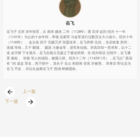
岳飞
岳飞于 北宋 末年投军，从 南宋 建炎 二年（1128年）遇 宗泽 起到 绍兴 十一年
（1141年）为止的十余年间，率领 岳家军 与金军进行过数百次大小战斗。绍兴十年
（1140年）， 金太祖 四子 完颜兀术 毁盟攻宋，岳飞挥师 北伐 ，先后收复 郑州 、
洛城 等地，又于 郾城 、 颍昌 大败金军，进军朱仙镇。宋高宗却一意求和，以十二
道 金字牌 下令退兵，岳飞在孤立无援之下被迫班师。在 绍兴和议 过程中，岳飞遭
受 秦桧 、 张俊 等人的诬陷，被捕入狱。绍兴十二年（1142年1月），岳飞以“ 莫须
有 ”的 谋反 罪名，死于狱中 。其长子 岳云 和部将 张宪 亦被害。 宋孝宗 即位后为
岳飞 平反 ，并以礼改葬岳飞于 西湖 畔栖霞岭。
arrow_back
上一篇
arrow_forward
下一篇