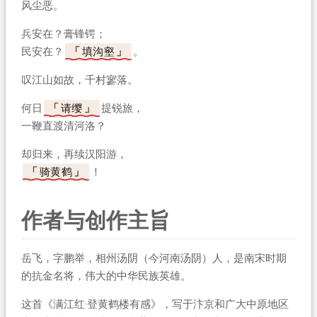
风尘恶。
兵安在？膏锋锷；
民安在？
填沟壑
。
叹江山如故，千村寥落。
何日
请缨
提锐旅，
一鞭直渡清河洛？
却归来，再续汉阳游，
骑黄鹤
！
作者与创作主旨
岳飞，字鹏举，相州汤阴（今河南汤阴）人，是南宋时期
的抗金名将，伟大的中华民族英雄。
这首《满江红·登黄鹤楼有感》，写于汴京和广大中原地区