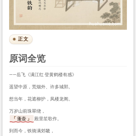
正文
原词全览
——岳飞《满江红·登黄鹤楼有感》
遥望中原，荒烟外、许多城郭。
想当年，花遮柳护，凤楼龙阁。
万岁山前珠翠绕，
蓬壶
殿里笙歌作。
到而今，铁骑满郊畿，