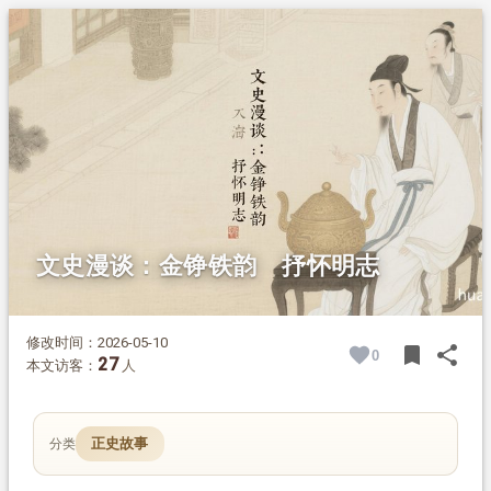
1.
摘要
2.
正文
2.1.
原词全览
2.2.
作者与创作主旨
2.3.
词作层次解读
2.3.1.
上阕：今昔对比，苍凉满卷
2.3.2.
下阕：直抒壮志，气贯长虹
2.4.
艺术特色总结
文史漫谈：金铮铁韵 抒怀明志
修改时间：2026-05-10
bookmark
share
0
BOOK
SH
27
本文访客：
人
正史故事
分类