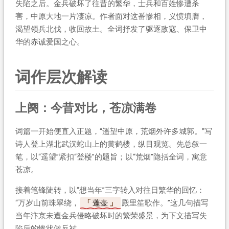
失陷之后。金兵破坏了往昔的繁华，士兵和百姓惨遭杀
害，中原大地一片凄凉。作者面对这番惨相，义愤填膺，
渴望领兵北伐，收回故土。全词抒发了驱逐敌寇、保卫中
华的赤诚爱国之心。
词作层次解读
上阕：今昔对比，苍凉满卷
词篇一开始便直入正题，“遥望中原，荒烟外许多城郭。”写
诗人登上湖北武汉蛇山上的黄鹤楼，纵目观览。先总叙一
笔，以“遥望”紧扣“登楼”的题旨；以“荒烟”隐括全词，寓意
苍凉。
接着笔锋陡转，以“想当年”三字转入对往日繁华的回忆：
“万岁山前珠翠绕，
蓬壶
殿里笙歌作。”这几句描写
当年汴京未遭金兵侵略破坏时的繁荣盛景，为下文描写失
陷后的惨状做反衬。