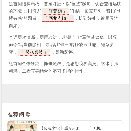
这首词结构精巧，首尾呼应：以“遥望”起句，切合登楼远眺
的环境；末尾以“
骑黄鹤
”作结，回应开头，紧扣“登
楼有感”的题旨，
画龙点睛
，恰到好处，首尾圆转
自如。
全词层次清晰，层层转进：以“想当年”写往昔繁华，以“到
而今”写当前惨相，最后以“何日”转抒凌云壮志，短章多
变，
尺水兴波
，意涵深远。
这首词金铮铁韵，慷慨激昂，是思想境界高扬、艺术手法
精湛，二者完美结合的不可多得的佳作。
推荐阅读
【传统文化】重义轻利 问心无愧