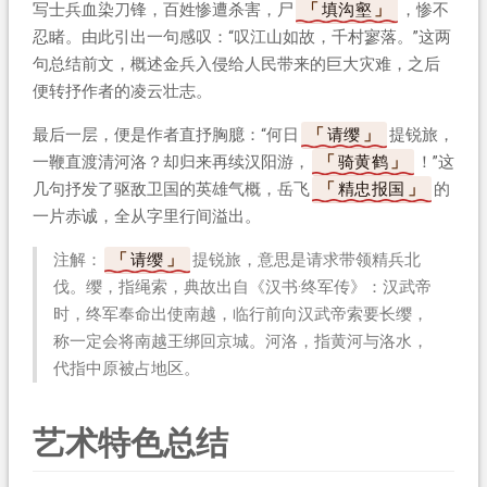
写士兵血染刀锋，百姓惨遭杀害，尸
填沟壑
，惨不
忍睹。由此引出一句感叹：“叹江山如故，千村寥落。”这两
句总结前文，概述金兵入侵给人民带来的巨大灾难，之后
便转抒作者的凌云壮志。
最后一层，便是作者直抒胸臆：“何日
请缨
提锐旅，
一鞭直渡清河洛？却归来再续汉阳游，
骑黄鹤
！”这
几句抒发了驱敌卫国的英雄气概，岳飞
精忠报国
的
一片赤诚，全从字里行间溢出。
注解：
请缨
提锐旅，意思是请求带领精兵北
伐。缨，指绳索，典故出自《汉书·终军传》：汉武帝
时，终军奉命出使南越，临行前向汉武帝索要长缨，
称一定会将南越王绑回京城。河洛，指黄河与洛水，
代指中原被占地区。
艺术特色总结