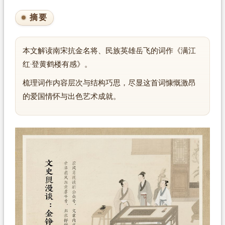
摘要
本文解读南宋抗金名将、民族英雄岳飞的词作《满江
红·登黄鹤楼有感》。
梳理词作内容层次与结构巧思，尽显这首词慷慨激昂
的爱国情怀与出色艺术成就。