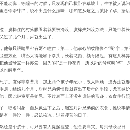
不能动弹，等醒来的时候，只发现自己横卧在草坡上，生怕被人说闲
里总牵牵绊绊，说不出是什么滋味，哪知道从这之后就怀了孕。据后
溢，虞槔住的村落眼看着就要被淹没。虞槔夫妇没办法，只能带着长
又过了几个月，舜就出生了。
，他每只眼睛里都有两个瞳仁；第二，他掌心的纹路像个“褒”字；第
脸型方正，嘴巴大得能容下拳头，长着龙颜、额骨隆起。有这几样异
把他当珍宝一样疼爱。因为“舜”是一种花卉，所以舜的号就叫“华”，
以也叫重华。
死了。虞槔非常悲痛，加上两个孩子年纪小，没人照顾，没办法就娶
乖戾，结婚几个月，对舜兄弟俩慢慢就露出了后母的手段，尤其嫉妒
他，因此继室更是妒忌。不过表面上还没有虐待的形迹，衣食住行照
子，取名叫象。自从象生下之后，继室对舜兄弟俩的衣食，推说事情
是有一件没一件，忍饥挨冻，过着凄苦的日子。
然还是个孩子，可只要有人提起握登，他总要痛哭。每到母亲忌日，