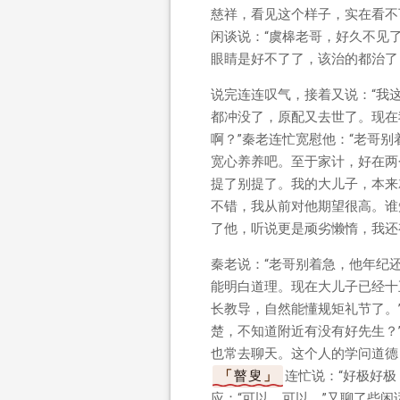
慈祥，看见这个样子，实在看不
闲谈说：“虞槔老哥，好久不见
眼睛是好不了了，该治的都治了
说完连连叹气，接着又说：“我
都冲没了，原配又去世了。现在
啊？”秦老连忙宽慰他：“老哥
宽心养养吧。至于家计，好在两
提了别提了。我的大儿子，本来
不错，我从前对他期望很高。谁
了他，听说更是顽劣懒惰，我还
秦老说：“老哥别着急，他年纪
能明白道理。现在大儿子已经十
长教导，自然能懂规矩礼节了。
楚，不知道附近有没有好先生？
也常去聊天。这个人的学问道德
瞽叟
连忙说：“好极好
应：“可以，可以。”又聊了些