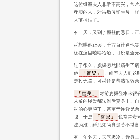
这位继室夫人非常不高兴，常常
孝顺的人，对待后母和生母一样
人前掉泪了。
有一天，又到了握登的忌日，正
舜想哄他止哭，千方百计逗他笑
还在这里嘻嘻哈哈，可说是全无
过了很久，虞槔忽然眼睛生了病
他
瞽叟
。继室夫人到这
走投无路，可舜还是恭恭敬敬亲
瞽叟
对前妻握登本来很
从前的恩爱都转到后妻身上。自
舜的心更淡了，甚至于连舜兄弟
唆，于是
瞽叟
也常常责
法为准，舜兄弟俩真是苦不堪言
有一年冬天，天气极冷，舜身上