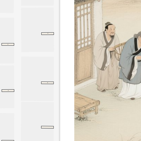
·
五帝本纪
五帝本纪
史记
·
大荒西经
大荒西经
山海经
·
五帝本纪
五帝本纪
史记
·
离娄下
孟子
离娄下
尸子