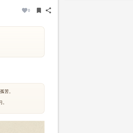
bookmark
share
0
BOOKMARK
SHARE
孤苦。
习。