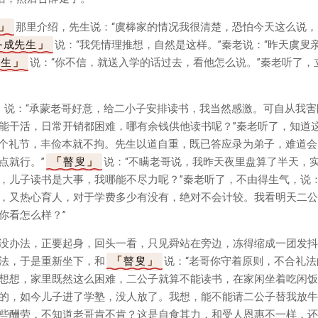
那里介绍，先生说：“虞槔家的情况我很清楚，恐怕今天这么说，
务成先生
说：“我凭情理推想，自然是这样。”秦老说：“昨天虞叟
先生
说：“你不信，就送入学的话过去，看他怎么说。”秦老听了，
，说：“承蒙老哥好意，给二小子安排读书，我当然感激。可自从我
能干活，日常开销都困难，哪有余钱供他读书呢？”秦老听了，知道
个礼节，丰俭本就不拘。先生以道自重，既已答应录为弟子，难道会
点就行。”
瞽叟
说：“不瞒老哥说，我昨天夜里盘算了半天，
，儿子读书是大事，我哪能不尽力呢？”秦老听了，不由得生气，说：
，又热心育人，对于学费多少有没有，绝对不会计较。我看明天二公
你看怎么样？”
没办法，正要起身，回头一看，只见舜站在旁边，冻得缩成一团发抖
法，于是重新坐下，和
瞽叟
说：“老哥你守着原则，不合礼
想想，家里既然这么困难，二公子就算不能读书，在家闲坐着吃闲饭
的，如今儿子进了学塾，没人放了。我想，能不能请二公子替我放牛
些酬劳，不知道老哥肯不肯？这是自食其力，和受人恩惠不一样，还