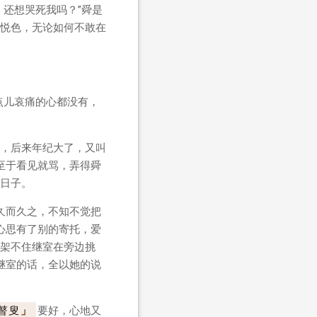
还想哭死我吗？”舜是
悦色，无论如何不敢在
点儿哀痛的心都没有，
，后来年纪大了，又叫
至于看见就骂，弄得舜
日子。
久而久之，不知不觉把
心思有了别的寄托，爱
架不住继室在旁边挑
继室的话，全以她的说
瞽叟
要好，心地又