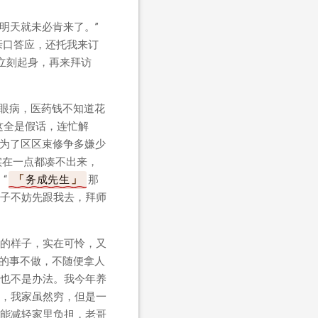
明天就未必肯来了。”
亲口答应，还托我来订
立刻起身，再来拜访
害眼病，医药钱不知道花
这全是假话，连忙解
为了区区束修争多嫌少
实在一点都凑不出来，
“
务成先生
那
子不妨先跟我去，拜师
的样子，实在可怜，又
法的事不做，不随便拿人
也不是办法。我今年养
，我家虽然穷，但是一
能减轻家里负担，老哥