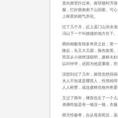
直向握登扑过来。握登顿时浑身
服，打好柴匆匆下山回家。可心
上枢星的精气所化。
过了几个月，赶上孟门山洪水涨
冯山下一个叫姚墟的地方住下。
舜的相貌有很多奇异之处：第一
隆起，头又大又圆，脸色发黑、
而且从小就绝顶聪明，虞槔夫妇
以叫仲华，还因为他是重瞳，所
没想到过了几年，握登忽然得病
夫人不知道是哪里人，性情凶悍
人人称赞，就连虞槔也格外疼爱
又过了两年，继室也生了一个儿
弟俩吃饭是有一顿没一顿，衣服
舜天性极孝，自从母亲死后，虽