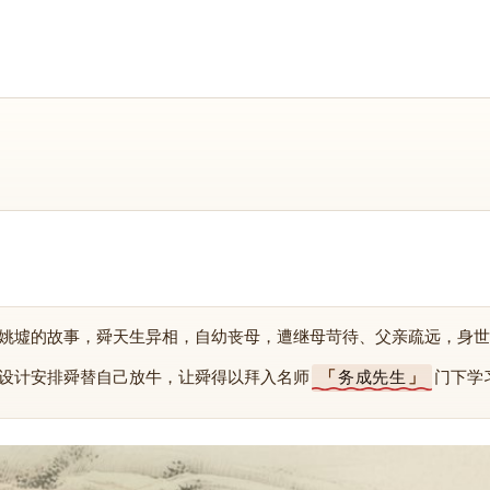
姚墟的故事，舜天生异相，自幼丧母，遭继母苛待、父亲疏远，身世
设计安排舜替自己放牛，让舜得以拜入名师
务成先生
门下学