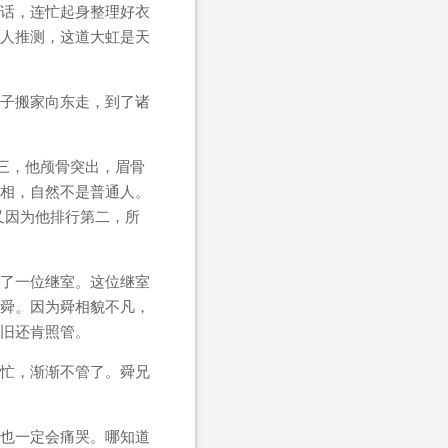
话，连忙起身整理好衣
人推测，这道大虹是天
子搬家向东走，到了诸
三，他颅骨突出，眉骨
相，自然不是普通人。
又因为他排行第二，所
了一位继室。这位继室
舜。因为舜相貌不凡，
旧还肯照管。
忙，渐渐不管了。舜兄
也一定会痛哭。哪知道