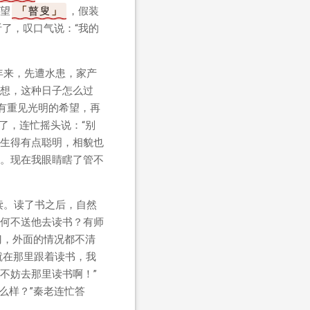
望
瞽叟
，假装
听了，叹口气说：“我的
年来，先遭水患，家产
想，这种日子怎么过
有重见光明的希望，再
了，连忙摇头说：“别
生得有点聪明，相貌也
。现在我眼睛瞎了管不
读。读了书之后，自然
何不送他去读书？有师
门，外面的情况都不清
就在那里跟着读书，我
不妨去那里读书啊！”
么样？”秦老连忙答