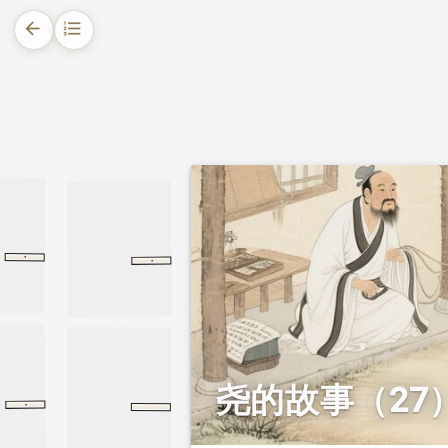
arrow_back
format_list_numbered
1.
摘要
2.
正文
·
·
郑语
国语
郑语
论语
述而
述而
尧的故事（27
·
尚书
尧典
尧典
尸子