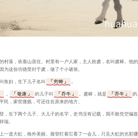
的村落，依着山居住。村里有一户人家，主人姓虞，名叫虞槔。他的
因为这份功德受封于虞，做了个小诸侯。
叫鱼妇，生下儿子名叫
穷蝉
。
，
敬康
的儿子叫
乔牛
。虞槔，就是
乔牛
的
平民，家世微贱，可还住在原来的地方。
登，生下两个儿子。大儿子的名字，史书没有记载，我不敢凭空编造
祥瑞。
上一道大虹，格外美丽。握登盯着它看了一会儿，只见大虹的光彩骤