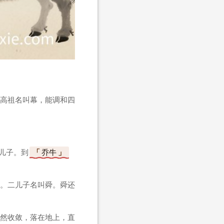
高祖名叫幕，能调和四
儿子。到
乔牛
。二儿子名叫舜。舜还
然收敛，落在地上，直