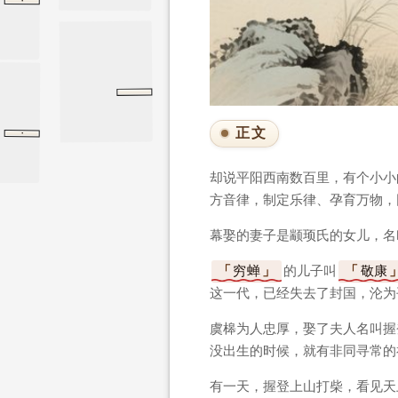
·
帝舜有虞氏
帝舜有虞氏
竹书纪年
尸子
正文
·
君治
尸子
君治
却说平阳西南数百里，有个小小
方音律，制定乐律、孕育万物，
幕娶的妻子是颛顼氏的女儿，名
穷蝉
的儿子叫
敬康
这一代，已经失去了封国，沦为
虞槔为人忠厚，娶了夫人名叫握
没出生的时候，就有非同寻常的
有一天，握登上山打柴，看见天