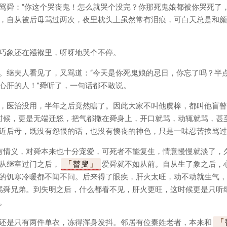
骂舜：“你这个哭丧鬼！怎么就哭个没完？你那死鬼娘都被你哭死了，
，自从被后母骂过两次，夜里枕头上虽然常有泪痕，可白天总是和颜
巧象还在襁褓里，呀呀地哭个不停。
。继夫人看见了，又骂道：“今天是你死鬼娘的忌日，你忘了吗？半
心肝的人！”舜听了，一句话都不敢说。
，医治没用，半年之后竟然瞎了。因此大家不叫他虞槔，都叫他盲瞽
时候，更是无端迁怒，把气都撒在舜身上，开口就骂，动辄就骂，甚
近后母，既没有怨恨的话，也没有懊丧的神色，只是一味忍苦挨骂过
有情义，对舜本来也十分宠爱，可死者不能复生，情意慢慢就淡了，
从继室过门之后，
瞽叟
爱舜就不如从前。自从生了象之后，
的饥寒冷暖都不闻不问。后来得了眼疾，肝火太旺，动不动就生气，
骂舜兄弟。到失明之后，什么都看不见，肝火更旺，这时候更是只听
。
还是只有两件单衣，冻得浑身发抖。邻居有位秦姓老者，本来和