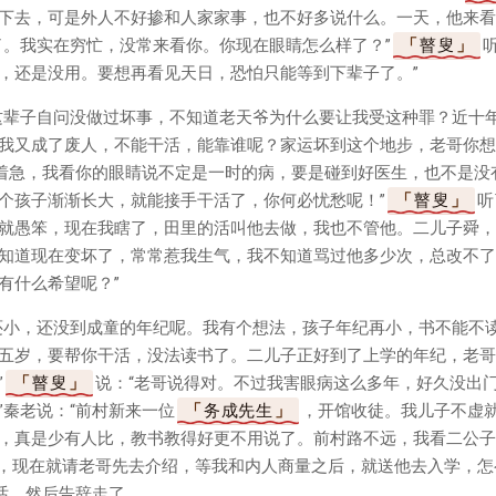
下去，可是外人不好掺和人家家事，也不好多说什么。一天，他来看
了。我实在穷忙，没常来看你。你现在眼睛怎么样了？”
瞽叟
，还是没用。要想再看见天日，恐怕只能等到下辈子了。”
这辈子自问没做过坏事，不知道老天爷为什么要让我受这种罪？近十
我又成了废人，不能干活，能靠谁呢？家运坏到这个地步，老哥你想
别着急，我看你的眼睛说不定是一时的病，要是碰到好医生，也不是没
个孩子渐渐长大，就能接手干活了，你何必忧愁呢！”
瞽叟
听
就愚笨，现在我瞎了，田里的活叫他去做，我也不管他。二儿子舜，
知道现在变坏了，常常惹我生气，我不知道骂过他多少次，总改不了
有什么希望呢？”
还小，还没到成童的年纪呢。我有个想法，孩子年纪再小，书不能不
五岁，要帮你干活，没法读书了。二儿子正好到了上学的年纪，老哥
”
瞽叟
说：“老哥说得对。不过我害眼病这么多年，好久没出
”秦老说：“前村新来一位
务成先生
，开馆收徒。我儿子不虚
，真是少有人比，教书教得好更不用说了。前村路不远，我看二公子
极，现在就请老哥先去介绍，等我和内人商量之后，就送他去入学，怎
闲话，然后告辞走了。