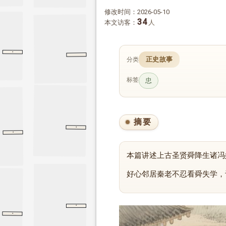
修改时间：2026-05-10
34
本文访客：
人
·
离娄上
孟子
离娄上
尸子
正史故事
分类
标签
忠
摘要
·
五帝本纪
五帝本纪
史记
·
帝舜有虞氏
帝舜有虞氏
竹书纪年
本篇讲述上古圣贤舜降生诸冯
好心邻居秦老不忍看舜失学，
·
五帝本纪
五帝本纪
史记
·
帝舜有虞氏
帝舜有虞氏
竹书纪年