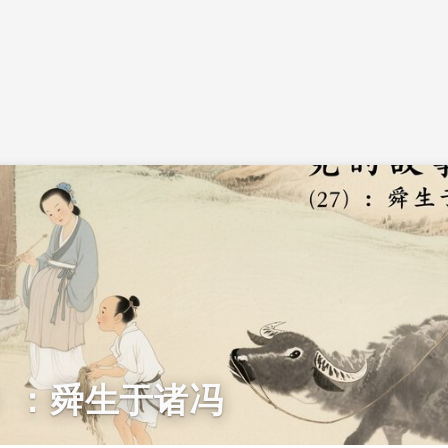
）：舜生于诸冯