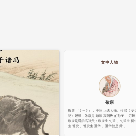
文中人物
敬康
敬康 （？—？）， 中国 上古人物。根据《 史记
纪》记载，敬康是 颛顼 高阳氏 的孙子， 穷蝉
敬康是舜的高祖父：敬康生 句望 、句望生 桥
生 瞽叟 、瞽叟生 重华 。重华就是 舜 。