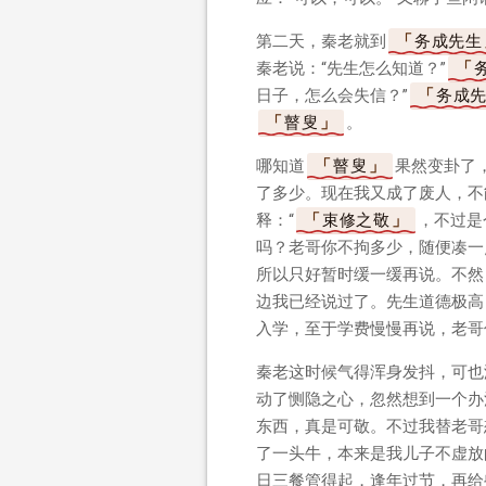
第二天，秦老就到
务成先生
秦老说：“先生怎么知道？”
日子，怎么会失信？”
务成
瞽叟
。
哪知道
瞽叟
果然变卦了
了多少。现在我又成了废人，不
释：“
束修之敬
，不过是
吗？老哥你不拘多少，随便凑一
所以只好暂时缓一缓再说。不然
边我已经说过了。先生道德极高
入学，至于学费慢慢再说，老哥
秦老这时候气得浑身发抖，可也
动了恻隐之心，忽然想到一个办
东西，真是可敬。不过我替老哥
了一头牛，本来是我儿子不虚放
日三餐管得起，逢年过节，再给