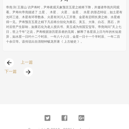
帝尧 到 王屋山 访尹寿时，尹寿夜观天象预言五星之精将下降，并邀请帝尧共同观
看。尹寿向帝尧描述了 土星 、 木星 、 火星 、 金星 、 水星 的形态特征，如土星有
光环三道、木星有环带数条、火星有河川人工开凿、金星有启明长庚之称、水星难
得一见。尹寿预言五星之精下凡后将分别化为黄石、美玉、大珠、白石、黑石，并
对后世产生影响，如黄石化为老人授兵书、美玉成为传国宝玺等。帝尧询问“天上七
日，世上千年”之说，尹寿根据游历星辰者的见闻，解释了各星辰上日与年的长短差
异，如水星一日约十二个时辰、一年八十八日，金星一日十一个半时辰、一年二百
十余日等。该传说出自清朝钟毓龙所著《 上古秘史 》。
arrow_back
上一篇
arrow_forward
下一篇
Twitter
Facebook
Google
Plus