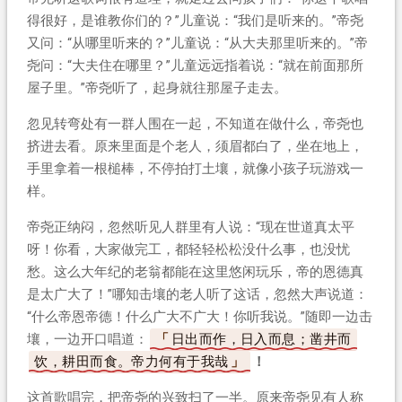
得很好，是谁教你们的？”儿童说：“我们是听来的。”帝尧
又问：“从哪里听来的？”儿童说：“从大夫那里听来的。”帝
尧问：“大夫住在哪里？”儿童远远指着说：“就在前面那所
屋子里。”帝尧听了，起身就往那屋子走去。
忽见转弯处有一群人围在一起，不知道在做什么，帝尧也
挤进去看。原来里面是个老人，须眉都白了，坐在地上，
手里拿着一根槌棒，不停拍打土壤，就像小孩子玩游戏一
样。
帝尧正纳闷，忽然听见人群里有人说：“现在世道真太平
呀！你看，大家做完工，都轻轻松松没什么事，也没忧
愁。这么大年纪的老翁都能在这里悠闲玩乐，帝的恩德真
是太广大了！”哪知击壤的老人听了这话，忽然大声说道：
“什么帝恩帝德！什么广大不广大！你听我说。”随即一边击
壤，一边开口唱道：
日出而作，日入而息；凿井而
饮，耕田而食。帝力何有于我哉
！
这首歌唱完，把帝尧的兴致扫了一半。原来帝尧见有人称