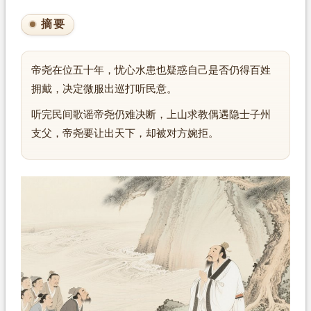
摘要
帝尧在位五十年，忧心水患也疑惑自己是否仍得百姓
拥戴，决定微服出巡打听民意。
听完民间歌谣帝尧仍难决断，上山求教偶遇隐士子州
支父，帝尧要让出天下，却被对方婉拒。