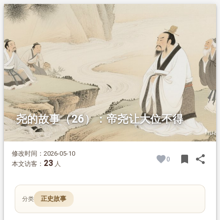
1.
摘要
2.
正文
尧的故事（26）：帝尧让大位不得
修改时间：2026-05-10
bookmark
share
0
BOOK
SH
23
本文访客：
人
正史故事
分类