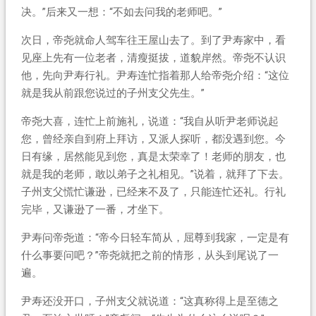
决。”后来又一想：“不如去问我的老师吧。”
次日，帝尧就命人驾车往王屋山去了。到了尹寿家中，看
见座上先有一位老者，清瘦挺拔，道貌岸然。帝尧不认识
他，先向尹寿行礼。尹寿连忙指着那人给帝尧介绍：“这位
就是我从前跟您说过的子州支父先生。”
帝尧大喜，连忙上前施礼，说道：“我自从听尹老师说起
您，曾经亲自到府上拜访，又派人探听，都没遇到您。今
日有缘，居然能见到您，真是太荣幸了！老师的朋友，也
就是我的老师，敢以弟子之礼相见。”说着，就拜了下去。
子州支父慌忙谦逊，已经来不及了，只能连忙还礼。行礼
完毕，又谦逊了一番，才坐下。
尹寿问帝尧道：“帝今日轻车简从，屈尊到我家，一定是有
什么事要问吧？”帝尧就把之前的情形，从头到尾说了一
遍。
尹寿还没开口，子州支父就说道：“这真称得上是至德之