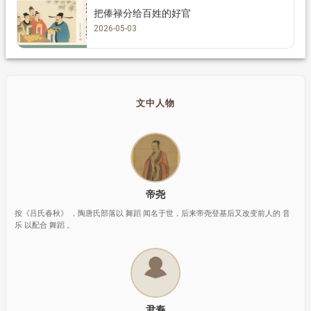
把俸禄分给百姓的好官
2026-05-03
文中人物
帝尧
按《吕氏春秋》 ，陶唐氏部落以 舞蹈 闻名于世，后来帝尧登基后又改变前人的 音
乐 以配合 舞蹈 。
尹寿