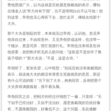
赞他恩德广大，以为这就是百姓愿意推戴他的表示，哪知
击壤老人说“帝力何有于我”，岂不是明明白白不认可他！想
到这里，帝尧也无心再听下去，急忙走开，继续去找那个
大夫。
那个大夫是朝廷的官，本来就见过帝尧，认识他。忽见帝
尧亲自过来，不由得意外。又见帝尧穿成这样，也没带一
个随从，更是诧异，慌忙迎接行礼。帝尧也没来得及告诉
他原委，就把刚才听见的儿歌问他：“这歌是不是你作了教
孩子唱的？”那大夫说：“不是，这是古诗。”
帝尧听了，更加失望，心中暗想：“别说百姓没有推戴我的
表示，就连做大夫的都没有替君主宣扬德意的意思，那还
有什么可说的呢！”当下别了大夫，匆匆回宫，反倒把那个
大夫弄得满腹狐疑，摸不着头脑。
帝尧回宫之后，把刚才的经过仔细想了一遍，只觉得：“天
下似乎已经治好，又似乎没治好。愿意推戴我的百姓好像
有，不愿推戴我的，好像也不少。这个问题，实在难解