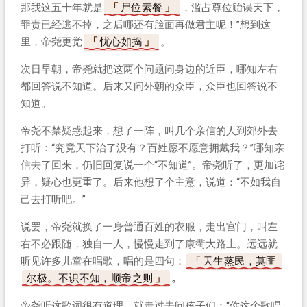
那我这五十年就是
尸位素餐
，滥占尊位贻误天下，
罪责已经逃不掉，之后哪还有脸面再做君主呢！”想到这
里，帝尧更觉
忧心如捣
。
次日早朝，帝尧就把这两个问题问身边的近臣，哪知左右
都回答说不知道。后来又问外朝的众臣，众臣也回答说不
知道。
帝尧不禁疑惑起来，想了一阵，叫几个亲信的人到郊外去
打听：“究竟天下治了没有？百姓愿不愿意拥戴我？”哪知亲
信去了回来，仍旧回复说一个“不知道”。帝尧听了，更加诧
异，疑心也更重了。后来他想了个主意，说道：“不如我自
己去打听吧。”
说罢，帝尧就换了一身普通百姓的衣服，走出宫门，叫左
右不必跟随，独自一人，慢慢走到了康衢大路上。远远就
听见许多儿童在唱歌，唱的是四句：
天生蒸民，莫匪
尔极。不识不知，顺帝之则
。
帝尧听这歌词很有道理，就走过去问孩子们：“你这个歌唱