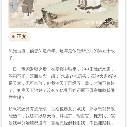
正文
流光迅速，倏忽又是两年。这年是帝尧即位后的第五十载
了。
一日，帝尧退朝之后，在宴寝中独坐，心中正忧虑水患，
闷闷不乐。既而转念一想：“水患这么厉害，虽说大家都说
是天意，无可奈何，但我治天下已经五十载，时间不算短
了。究竟天下治好了没有？亿兆百姓还愿不愿意拥戴我做
君主呢？
如果我还算有点治绩，百姓也愿意拥戴我，那水患就算没
能治平，我还可以祭天地、拜祖宗、理百官、抚万民。假
使我半分治绩都没有，百姓已经怨我恨我，不愿拥戴我，