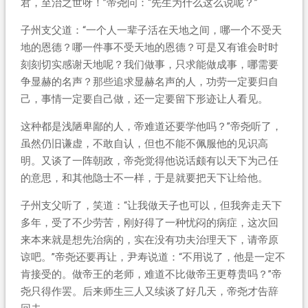
君，至治之世呀！”帝尧问：“先生为什么这么说呢？”
子州支父道：“一个人一辈子活在天地之间，哪一个不受天
地的恩德？哪一件事不受天地的恩德？可是又有谁会时时
刻刻切实感谢天地呢？我们做事，只求能做成事，哪需要
争显赫的名声？那些追求显赫名声的人，功劳一定要归自
己，事情一定要自己做，还一定要留下形迹让人看见。
这种都是浅陋卑鄙的人，帝难道还要学他吗？”帝尧听了，
虽然仍旧谦虚，不敢自认，但也不能不佩服他的见识高
明。又谈了一阵朝政，帝尧觉得他说话颇有以天下为己任
的意思，和其他隐士不一样，于是就要把天下让给他。
子州支父听了，笑道：“让我做天子也可以，但我奔走天下
多年，受了不少劳苦，刚好得了一种忧闷的病症，这次回
来本来就是想先治病的，实在没有功夫治理天下，请帝原
谅吧。”帝尧还要再让，尹寿说道：“不用说了，他是一定不
肯接受的。做帝王的老师，难道不比做帝王更尊贵吗？”帝
尧只得作罢。后来师生三人又续谈了好几天，帝尧才告辞