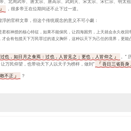
帝、北周武帝、唐太宗、唐高宗、武则天、宋太宗、宋仁宗、明太祖
，很多帝王在位期间还不止下过一道。
虚浮的官样文章，但这个传统观念的意义不可小觑：
是君权神授的核心特征，如果不能保民，让四海困穷，上天就会永久收回
，才会有包揽天下万民罪过的道义胸怀，这种以天下为己任的境界，更能
之过也，如日月之食焉：过也，人皆见之；更也，人皆仰之
。”
，让万民仰望，也带动天下人以天子为榜样，做到“
吾日三省吾身
敢不正
？