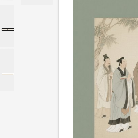
·
子路
论语
子路
·
李斯列传
李斯列传
史记