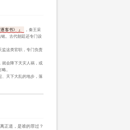
谏逐客书》
，秦王采
右铭。古代朝廷还专门设
天监这类官职，专门负责
，就会降下天灾人祸，或
方略。
起、天下大乱的地步，落
离正道，是谁的罪过？