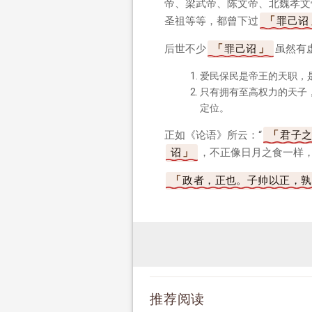
帝、梁武帝、陈文帝、北魏孝文
圣祖等等，都曾下过
罪己诏
后世不少
罪己诏
虽然有
爱民保民是帝王的天职，
只有拥有至高权力的天子
定位。
正如《论语》所云：“
君子
诏
，不正像日月之食一样
政者，正也。子帅以正，孰
推荐阅读