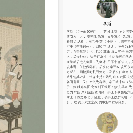
李斯
李斯 （？—前208年） ， 楚国 上蔡 （今 河
西南方）人， 秦朝 政治家、文学家和书法家
秦朝 左丞相 ， 司马迁 著《 史记 》，将李斯和
写于《李斯列传》。或说 字 通古 。早年为上
吏，负责掌管文书，后和 韩非 师从 荀子 学
术，后来都成为 诸子百家 中 法家 学说的代
斯学成后进入秦国，为秦 相 吕不韦 的舍人，
识李斯，任他做郎官。后劝说 秦王政 攻灭东
之所在，须把握时机而为之，及后被任命为 长
政采纳其计谋，遣谋士持金钱到 山东六国 去
各国君臣，又任命其为客卿。秦王政十年（前2
于一位 姓郑名国 之水利工程师以修筑 渠道 
是为 韩国 来到秦国做间谍，秦王下令驱逐六
斯上《 谏逐客书 》阻止，被秦王政所采纳，不
尉 。在 秦灭六国之战 的事业中贡献良多。