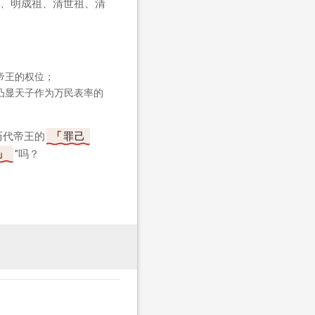
、明成祖、清世祖、清
帝王的权位；
凸显天子作为万民表率的
 历代帝王的
罪己
”吗？