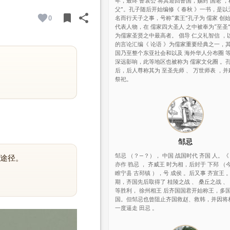
年，最终 鲁哀公 将其迎回鲁国，赐封 国老 ，
父”。孔子随后开始编修《 春秋 》一书，是以
bookmark
share
0
名而行天子之事，号称“素王”孔子为 儒家 创
BOOKMARK
SHARE
代表人物，在 儒家四大圣人 之中被奉为“至圣
为儒家圣贤之中最高者。 倡导 仁义礼智信 ，
的言论汇编《 论语 》为儒家重要经典之一，
国乃至整个东亚社会和以及 海外华人分布圈 
深远影响，此等地区也被称为 儒家文化圈 。
后，后人尊称其为 至圣先师 、 万世师表 ，并
祭祀。
邹忌
邹忌 （？—？）， 中国 战国时代 齐国 人。《
途径。
亦作 驺忌 ， 齐威王 时为相，后封于 下邳 （
睢宁县 古邳镇 ），号 成侯 。后又事 齐宣王 
期，齐国先后取得了 桂陵之战 、 桑丘之战 、
等胜利， 徐州相王 后齐国国君开始称王，多
国。但邹忌也曾阻止齐国救赵、救韩，并因将
一度逼走 田忌 。