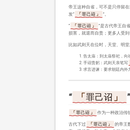
帝王这种自省，可不是只停留在
发“
罪己诏
”。
“
罪己诏
”是古代帝王自
损害，就退而自责；更多人受到
比如武则天在位时，天堂、明堂
告太庙：到太庙祭祀，向
手诏责躬：武则天亲笔写
求言进谏：要求朝廷内外
“
罪己诏
罪己诏
作为一种政治传
古代下过
罪己诏
的帝王