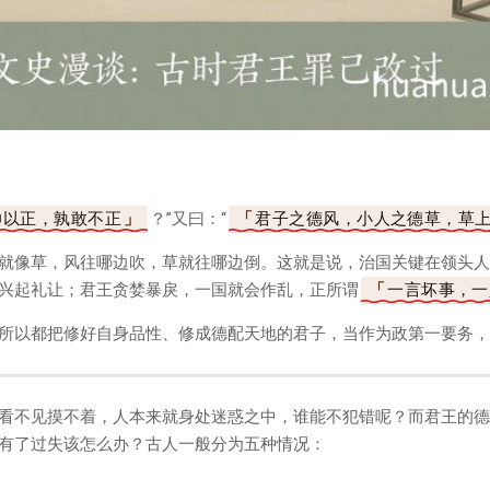
帅以正，孰敢不正
？”又曰：“
君子之德风，小人之德草，草
就像草，风往哪边吹，草就往哪边倒。这就是说，治国关键在领头人
兴起礼让；君王贪婪暴戾，一国就会作乱，正所谓
一言坏事，一
所以都把修好自身品性、修成德配天地的君子，当作为政第一要务，
看不见摸不着，人本来就身处迷惑之中，谁能不犯错呢？而君王的德
有了过失该怎么办？古人一般分为五种情况：