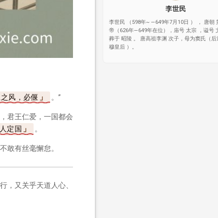
李世民
李世民 （598年~ —649年7月10日 ） ， 唐朝
帝（626年—649年在位），庙号 太宗 ，谥号 
葬于 昭陵 。 唐高祖李渊 次子，母为窦氏（后
穆皇后 ）。
上之风，必偃
。”
，君王仁爱，一国都会
人定国
。
不敢有丝毫懈怠。
行，又关乎天道人心、