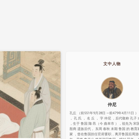
文中人物
仲尼
孔丘 （前551年9月28日 —前479年4月11日 ）
， 孔 氏 ， 名 丘 ， 字 仲尼 ，后代敬称 孔子
，生于 鲁国 陬 邑（今 曲阜市 ），祖先为 宋
殷商 遗族后代， 东周 春秋 末期 鲁国 的 教育
家 ，曾在鲁国担任官府要职，离开鲁国后周