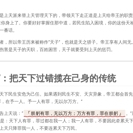
是上天派来替上天管理天下的，带领天下走正道是上天给帝王的职责
在你身上了。你要好好掌握住那中道，若民生陷入困境，你的这份天禄
一番话。
者，所以帝王历来被称作“天子”，也就是天之骄子。帝王享有人间无
伤害是天子的天职，百姓困苦，天子就要受到上天的惩罚。
”：把天下过错揽在己身的传统
天下民生安危为己任。如果遇到民生不安、天灾异象，帝王都会首先
罪，在予一人。予一人有罪，无以尔万方。”
告上天说：“
朕躬有罪，无以万方；万方有罪，罪在朕躬
。
思就是：天下人有罪，罪过都在我一人；我一人有罪，不要因此牵累天
上天只降罪我一人，不要连累天下万民。