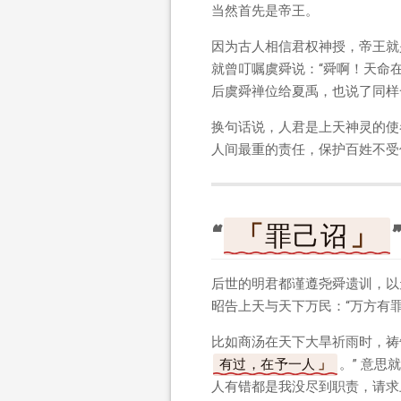
当然首先是帝王。
因为古人相信君权神授，帝王就
就曾叮嘱虞舜说：“舜啊！天命
后虞舜禅位给夏禹，也说了同样
换句话说，人君是上天神灵的使
人间最重的责任，保护百姓不受
“
罪己诏
后世的明君都谨遵尧舜遗训，以
昭告上天与天下万民：“万方有
比如商汤在天下大旱祈雨时，祷
有过，在予一人
。” 意
人有错都是我没尽到职责，请求