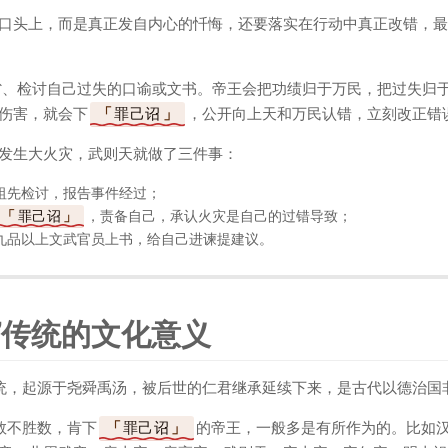
口头上，而是真正发自内心的忏悔，还要落实在行动中真正改错，最
省、检讨自己过失的口谕或文书。帝王会把功绩归于万民，把过失归
伤害，就会下
罪己诏
，公开向上天和万民认错，立刻改正错
发生大火灾，武则天就做了三件事：
祖先检讨，报告事件经过；
罪己诏
，责备自己，承认火灾是自己的过错导致；
九品以上文武官员上书，给自己进谏提建议。
”传统的文化意义
统，起源于尧舜禹汤，被后世的仁君继承延续下来，是古代以德治国
数不胜数，肯下
罪己诏
的帝王，一般多是有所作为的。比如