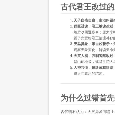
古代君王改过的
天子自省自察，主动纠错
群臣进谏，君王纳谏改过
纳后收回逐客令；唐太宗
置了负责给君王拾遗补缺
天垂异象，示吉凶警示
：
观察天象变化，解读天命
天灾人祸，强制警醒改过
是山崩地裂，或是洪涝大
人神共愤，最终政权终结
得人亡政息的结局。
为什么过错首先
古代明君认为：天灾异象都是上