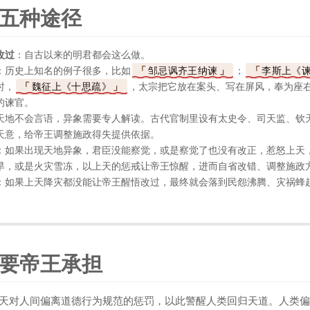
五种途径
改过
：自古以来的明君都会这么做。
：历史上知名的例子很多，比如
邹忌讽齐王纳谏
；
李斯上《
时，
魏征上《十思疏》
，太宗把它放在案头、写在屏风，奉为座
的谏官。
天地不会言语，异象需要专人解读。古代官制里设有太史令、司天监、钦
天意，给帝王调整施政得失提供依据。
：如果出现天地异象，君臣没能察觉，或是察觉了也没有改正，惹怒上天
旱，或是火灾雪冻，以上天的惩戒让帝王惊醒，进而自省改错、调整施政
：如果上天降灾都没能让帝王醒悟改过，最终就会落到民怨沸腾、灾祸蜂
要帝王承担
天对人间偏离道德行为规范的惩罚，以此警醒人类回归天道。人类偏