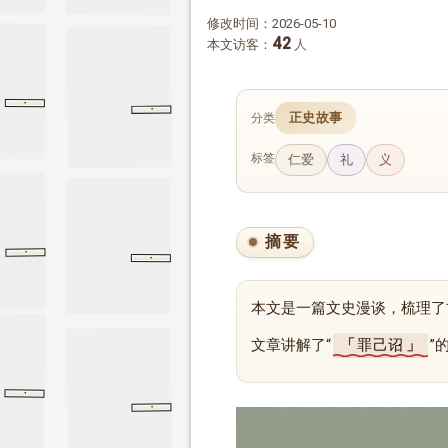
修改时间：2026-05-10
42
本文访客：
人
·
·
颜渊
论语
颜渊
战国策
齐策一
齐策一
正史故事
分类
标签
仁爱
礼
义
摘要
·
·
论语
尧曰
尧曰
学而
论语
学而
本文是一篇文史漫谈，梳理了
文章讲解了“
罪己诏
”
·
颜渊
论语
颜渊
·
论语
尧曰
尧曰