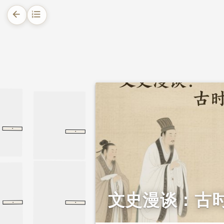
arrow_back
format_list_numbered
1.
摘要
2.
正文
2.1.
古代君王改过的五种途径
2.2.
为什么过错首先要帝王承担
·
·
子张
论语
子张
泰誓上
尚书
泰誓上
2.3.
“罪己诏”：把天下过错揽在己身的传统
2.4.
“罪己诏”传统的文化意义
文史漫谈：古
·
·
魏征传
旧唐书
论语
魏征传
尧曰
尧曰