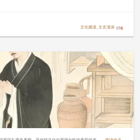
文化频道
,
文史漫谈
17
0
弃，持家守礼贤良孝顺，是传统文化中贤德女性的典型代表。
阅读全文