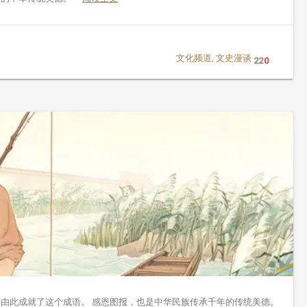
文化频道
,
文史漫谈
22
0
由此成就了这个成语。 感恩图报，也是中华民族传承千年的传统美德。