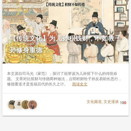
【传统文化】为儿孙积钱财，不如教子
孙修身重德
本文源自司马光《家范》，探讨了祖辈该为儿孙留下什么的传统命
题。 文章对比留财与传德两种做法，点明积财给子孙反易助长恶行，
修德重道才是造福后代的长久之计。
阅读全文
文化频道
,
文史漫谈
18
0