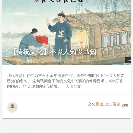
【传统文化】不畏人知畏己知
清代官员叶存仁为官三十余年清廉自守，离任拒贿时留下“不畏人知畏
己知”的名句。 这句话契合了传统文化中“慎独”的修养要求，点出了向
内约束、严以自律的核心精髓。
阅读全文
文化频道
,
文史漫谈
20
0