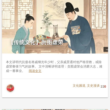
【传统文化】勿图虚荣
本文讲明代抗倭名将戚继光年少时，父亲戚景通对他严格管教，戒除
虚荣奢侈习气的故事。 文中清晰讲明道理：贪图虚荣会消磨大志，难
成一番事业。
阅读全文
文化频道
,
文史漫谈
22
0