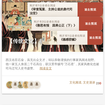
刚才有1位读者在阅读
《审查冤案、主持公道的唐代司
速去围观
法官》
刚才有2位读者在阅读
速去围观
《善恶有报 因果公正（下）》
刚才有1位读者在阅读
速去围观
《德感窃贼》
【传统文化】恭敬谨慎
西汉名臣石奋，虽无出众文才，却以恭敬谨慎的行事家风闻名朝野。
他一家五人身居二千石高位，获汉景帝赐号“万石君”，其家风教化也被
司马迁写入史书盛赞。
阅读全文
文化频道
,
文史漫谈
23
0