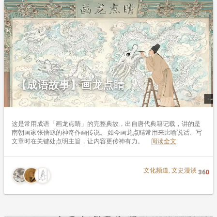
【成语故事】画龙点睛
这是常用成语「画龙点睛」的完整典故，出自唐代典籍记载，讲的是
南朝画家张僧繇的神奇作画传说。 如今画龙点睛常用来比喻说话、写
文章时在关键处点明主旨，让内容更传神有力。
阅读全文
文化频道
,
文史漫谈
36
0