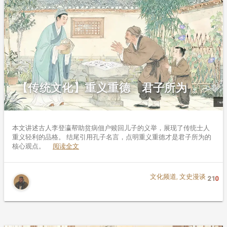
【传统文化】重义重德 君子所为
本文讲述古人李登瀛帮助贫病佃户赎回儿子的义举，展现了传统士人
重义轻利的品格。 结尾引用孔子名言，点明重义重德才是君子所为的
核心观点。
阅读全文
文化频道
,
文史漫谈
21
0