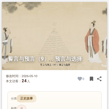
1.
摘要
2.
正文
2.1.
三、预言与选择
2.1.1.
1、预言中的今天
2.1.1.1.
《圣经启示录》
2.1.1.2.
《智慧之书》
2.1.1.3.
《诸世纪》
2.1.2.
2、认识那个魔鬼
2.1.3.
3、入与兽记
誓言与预言（9）：预言与选择
修改时间：2026-05-10
bookmark
share
0
BOOK
SH
24
本文访客：
人
正史故事
分类
标签
义