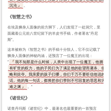
沉沦
。
《智慧之书》
在埃及狮身人面像的前方脚下，人们发现了一处洞穴，里
面藏着公元前八世纪留下的羊皮书手稿，作者署名“丹尼
斯”。
这本被称为《智慧之书》的手稿十分惊人，它不仅记载了
狮身人面像的神秘内涵，还预言了一位魔王的出现：
“
我不知那是什么时候，人类中出现了一位魔王，他拥
有旷世的权力，他的子民们为了满足他的欲望而屠杀、侵
略和掠夺。我亲爱的孩子们哪，你们千万不要听信他说的
话。他的每一句话，都将把你们带到不可回复的罪恶和灾
难之渊
。”
《诸世纪》
诺查丹玛斯《诸世纪》中，最著名也最重要的一首预言