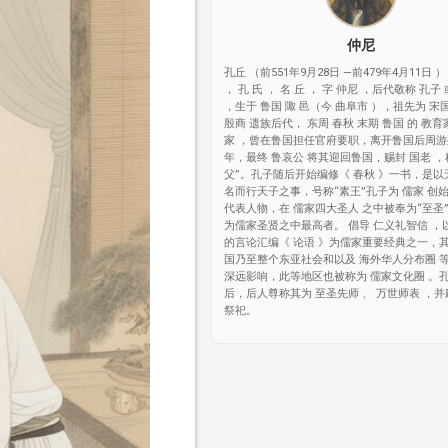
仲尼
孔丘 （前551年9月28日 —前479年4月11日 ）
， 孔 氏 ， 名 丘 ， 字 仲尼 ，后代敬称 孔子
，生于 鲁国 陬 邑（今 曲阜市 ），祖先为 宋
殷商 遗族后代， 东周 春秋 末期 鲁国 的 教育
家 ，曾在鲁国担任官府要职，离开鲁国后周
年，最终 鲁哀公 将其迎回鲁国，赐封 国老 ，
父”。孔子随后开始编修《 春秋 》一书，是以
名而行天子之事，号称“素王”孔子为 儒家 创
代表人物，在 儒家四大圣人 之中被奉为“至圣
为儒家圣贤之中最高者。 倡导 仁义礼智信 ，
的言论汇编《 论语 》为儒家重要经典之一，
国乃至整个东亚社会和以及 海外华人分布圈 
深远影响，此等地区也被称为 儒家文化圈 。
后，后人尊称其为 至圣先师 、 万世师表 ，并
祭祀。