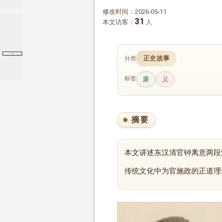
修改时间：2026-05-11
31
本文访客：
人
·
蒯通传
汉书
蒯通传
正史故事
分类
标签
廉
义
摘要
本文讲述东汉清官钟离意两段
传统文化中为官施政的正道理