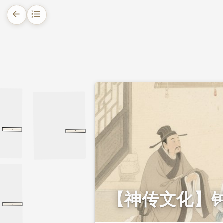
arrow_back
format_list_numbered
1.
摘要
2.
正文
2.1.
会稽抗疫，以身试药救百姓
2.2.
不纳赃物，清正守心拒赏赐
·
·
五子之歌
五子之歌
尚书
礼记
大学
大学
【神传文化】
·
尸子
劝学
劝学