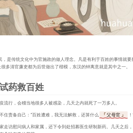
民，是传统文化中为官施政的做人理念。凡是有利于百姓的事情就要
上很多清官廉吏都为后世做出了楷模，东汉的钟离意就是其中之一。
试药救百姓
疫流行，会稽当地很多人被感染，几天之内就死了一万多人。
不住责备自己：“百姓遭难，我无法解救，还算什么
父母官
！
家走访慰问病人和家属，还下令到处招募医生研制新药。几天之后，