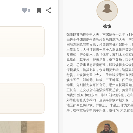
bookmark
share
0
BOOKMARK
SHARE
张恢
张恢以其功授亚中大夫，南宋绍兴十九年（11
由进士任四川夔州路马步兵马府武功大夫，率
同浙东副总管李显忠，权四川宣抚司郑刚中，
土汉军兵，大行征剿思州三十六洞龙泉坪等处
复班师，行次彭水，恢祖偶疾，葬彭水县保家
凤凰山。其子焕，智勇足备，奇正兼施，以计
之蛮。总管李显忠表奏朝廷，即以焕祖参佐恢
深捣巢穴，擒其魁首，余皆招抚安辑，边隔肃
行赏，加恢祖为亚中大夫，子焕以授思州宣抚
焕有五子（即坤元、坤载、三子坤厚、四子坤
坤重）分别授龙泉坪长官司、思州宣抚司同知
正长官、进义校尉沿边溪洞军民总管、黄道司
为贵州 黔东 和黔东南一带张氏辟黔始祖，在
郊甲山村张氏宗祠内一直供奉张恢木刻头像，
地区如今也将张恢、郑刚忠、 李显忠 作为大
拜，在祠堂庙宇中供奉头像，被称为“大灵官菩