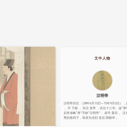
文中人物
汉明帝
汉明帝刘庄 （28年6月15日—75年9月5日），
， 字 子丽 ， 东汉 皇帝 ，在位十八年。谥“
后世省略“孝”字称“汉明帝”， 庙号 显宗 。 汉
秀的第四子，母亲为光烈 皇后 阴丽华 。