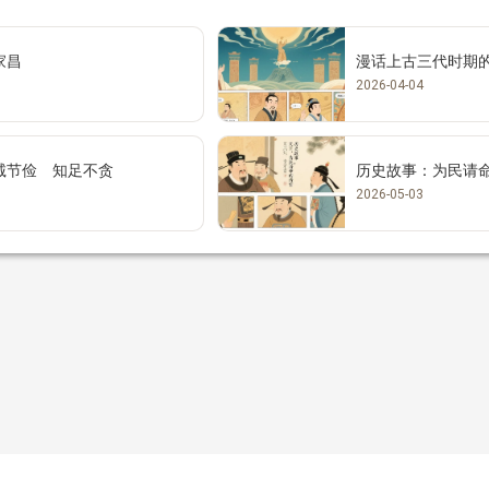
家昌
漫话上古三代时期的
2026-04-04
诚节俭 知足不贪
历史故事：为民请
2026-05-03