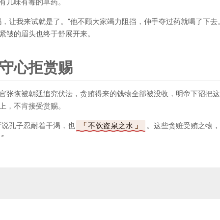
有几味有毒的草药。
吗，让我来试就是了。”他不顾大家竭力阻挡，伸手夺过药就喝了下去
紧皱的眉头也终于舒展开来。
守心拒赏赐
官张恢被朝廷追究伏法，贪贿得来的钱物全部被没收，明帝下诏把这
上，不肯接受赏赐。
听说孔子忍耐着干渴，也
不饮盗泉之水
。这些贪赃受贿之物，
”