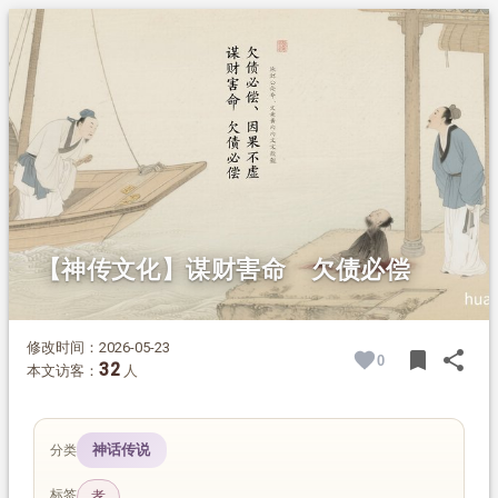
1.
摘要
2.
正文
【神传文化】谋财害命 欠债必偿
修改时间：2026-05-23
bookmark
share
0
BOOK
SH
32
本文访客：
人
神话传说
分类
标签
孝