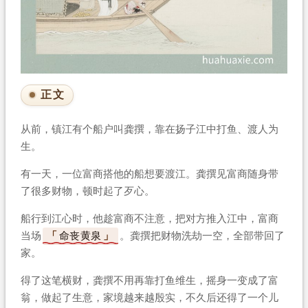
正文
从前，镇江有个船户叫龚撰，靠在扬子江中打鱼、渡人为
生。
有一天，一位富商搭他的船想要渡江。龚撰见富商随身带
了很多财物，顿时起了歹心。
船行到江心时，他趁富商不注意，把对方推入江中，富商
当场
命丧黄泉
。龚撰把财物洗劫一空，全部带回了
家。
得了这笔横财，龚撰不用再靠打鱼维生，摇身一变成了富
翁，做起了生意，家境越来越殷实，不久后还得了一个儿