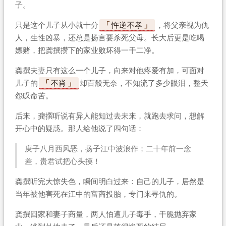
子。
只是这个儿子从小就十分
忤逆不孝
，将父亲视为仇
人，生性凶暴，还总是扬言要杀死父母。长大后更是吃喝
嫖赌，把龚撰攒下的家业败坏得一干二净。
龚撰夫妻只有这么一个儿子，向来对他疼爱有加，可面对
儿子的
不肖
却百般无奈，不知流了多少眼泪，整天
怨叹命苦。
后来，龚撰听说有异人能知过去未来，就跑去求问，想解
开心中的疑惑。那人给他说了四句话：
庚子八月西风恶，扬子江中波浪作；二十年前一念
差，贵君试把心头摸！
龚撰听完大惊失色，瞬间明白过来：自己的儿子，居然是
当年被他害死在江中的富商投胎，专门来寻仇的。
龚撰回家和妻子商量，两人怕遭儿子毒手，干脆抛弃家