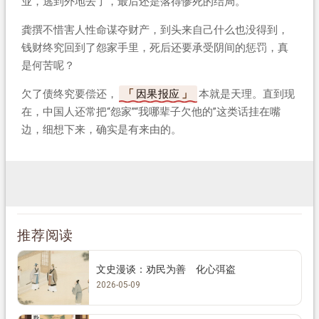
业，逃到外地去了，最后还是落得惨死的结局。
龚撰不惜害人性命谋夺财产，到头来自己什么也没得到，
钱财终究回到了怨家手里，死后还要承受阴间的惩罚，真
是何苦呢？
欠了债终究要偿还，
因果报应
本就是天理。直到现
在，中国人还常把“怨家”“我哪辈子欠他的”这类话挂在嘴
边，细想下来，确实是有来由的。
推荐阅读
文史漫谈：劝民为善 化心弭盗
2026-05-09