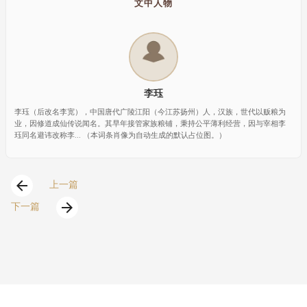
文中人物
李珏
李珏（后改名李宽），中国唐代广陵江阳（今江苏扬州）人，汉族，世代以贩粮为
业，因修道成仙传说闻名。其早年接管家族粮铺，秉持公平薄利经营，因与宰相李
珏同名避讳改称李... （本词条肖像为自动生成的默认占位图。）
arrow_back
上一篇
arrow_forward
下一篇