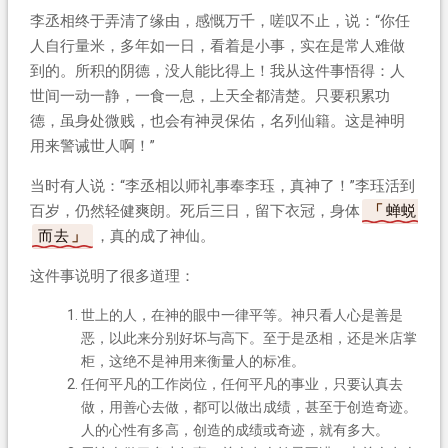
李丞相终于弄清了缘由，感慨万千，嗟叹不止，说：“你任
人自行量米，多年如一日，看着是小事，实在是常人难做
到的。所积的阴德，没人能比得上！我从这件事悟得：人
世间一动一静，一食一息，上天全都清楚。只要积累功
德，虽身处微贱，也会有神灵保佑，名列仙籍。这是神明
用来警诫世人啊！”
当时有人说：“李丞相以师礼事奉李珏，真神了！”李珏活到
百岁，仍然轻健爽朗。死后三日，留下衣冠，身体
蝉蜕
而去
，真的成了神仙。
这件事说明了很多道理：
世上的人，在神的眼中一律平等。神只看人心是善是
恶，以此来分别好坏与高下。至于是丞相，还是米店掌
柜，这绝不是神用来衡量人的标准。
任何平凡的工作岗位，任何平凡的事业，只要认真去
做，用善心去做，都可以做出成绩，甚至于创造奇迹。
人的心性有多高，创造的成绩或奇迹，就有多大。