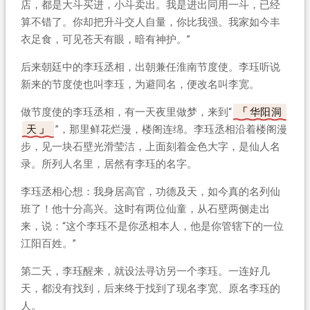
店，都是大斗买进，小斗卖出。我是进出同用一斗，已经
算不错了。你却把升斗交人自量，你比我强。我家如今丰
衣足食，可见苍天有眼，暗有神护。”
后来朝廷中的李珏丞相，出朝兼任淮南节度使。李珏听说
新来的节度使也叫李珏，为避同名，便改名叫李宽。
做节度使的李珏丞相，有一天夜里做梦，来到“
华阳洞
天
”，那里鲜花烂漫，楼阁连绵。李珏丞相沿着楼阁漫
步，见一块石壁光滑莹洁，上面刻着金色大字，是仙人名
录。所列人名里，居然有李珏的名字。
李珏丞相心想：我身居高官，功德及天，如今真的名列仙
班了！他十分高兴。这时有两位仙童，从石壁两侧走出
来，说：“这个李珏不是你丞相本人，他是你管辖下的一位
江阳百姓。”
第二天，李珏醒来，就设法寻访另一个李珏。一连好几
天，都没有找到，后来终于找到了现名李宽、原名李珏的
人。