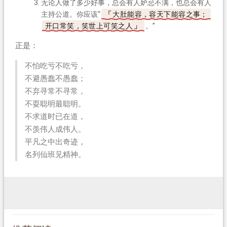
无论人做了多少好事，总会有人妒忌不满，也总会有人
主持公道。你应该“
大肚能容，容天下能容之事；
开口常笑，笑世上可笑之人
。”
正是：
不怕吃亏不吃亏，
不避愚蠢不愚蠢；
不弃寻常不寻常，
不耍聪明最聪明。
不求道时已在道，
不羡伟人成伟人。
平凡之中出奇迹，
名列仙班见精神。