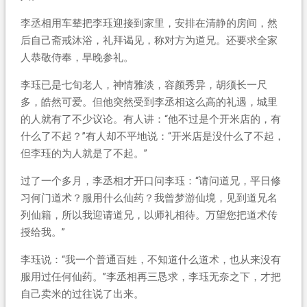
李丞相用车辇把李珏迎接到家里，安排在清静的房间，然
后自己斋戒沐浴，礼拜谒见，称对方为道兄。还要求全家
人恭敬侍奉，早晚参礼。
李珏已是七旬老人，神情雅淡，容颜秀异，胡须长一尺
多，皓然可爱。但他突然受到李丞相这么高的礼遇，城里
的人就有了不少议论。有人讲：“他不过是个开米店的，有
什么了不起？”有人却不平地说：“开米店是没什么了不起，
但李珏的为人就是了不起。”
过了一个多月，李丞相才开口问李珏：“请问道兄，平日修
习何门道术？服用什么仙药？我曾梦游仙境，见到道兄名
列仙籍，所以我迎请道兄，以师礼相待。万望您把道术传
授给我。”
李珏说：“我一个普通百姓，不知道什么道术，也从来没有
服用过任何仙药。”李丞相再三恳求，李珏无奈之下，才把
自己卖米的过往说了出来。