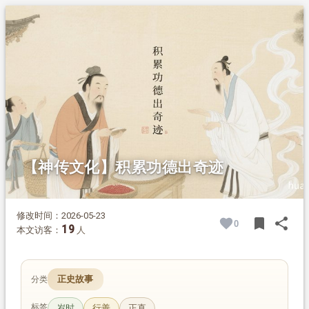
1.
摘要
2.
正文
【神传文化】积累功德出奇迹
修改时间：2026-05-23
bookmark
share
0
BOOK
SH
19
本文访客：
人
正史故事
分类
标签
岁时
行善
正直