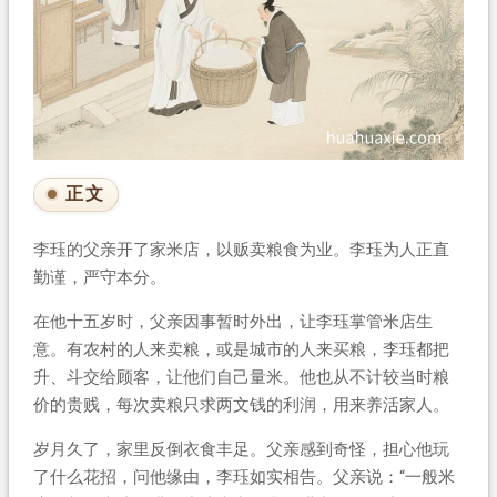
正文
李珏的父亲开了家米店，以贩卖粮食为业。李珏为人正直
勤谨，严守本分。
在他十五岁时，父亲因事暂时外出，让李珏掌管米店生
意。有农村的人来卖粮，或是城市的人来买粮，李珏都把
升、斗交给顾客，让他们自己量米。他也从不计较当时粮
价的贵贱，每次卖粮只求两文钱的利润，用来养活家人。
岁月久了，家里反倒衣食丰足。父亲感到奇怪，担心他玩
了什么花招，问他缘由，李珏如实相告。父亲说：“一般米