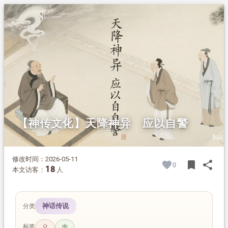
1.
摘要
2.
正文
2.1.
第二桩事
【神传文化】天降神异 应以自警
修改时间：2026-05-11
bookmark
share
0
BOOK
SH
18
本文访客：
人
神话传说
分类
标签
义
忠