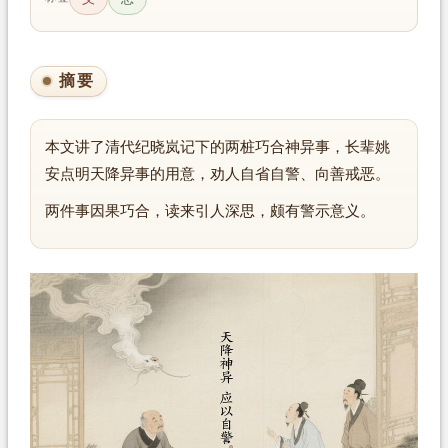
摘要
本文讲了清代纪晓岚记下的两桩巧合神异事，长辈姚
安点明天降异事的用意，劝人自省自警、向善戒恶。
两件事因果巧合，读来引人深思，颇有警示意义。