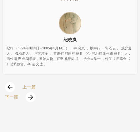
纪晓岚
纪昀 （1724年8月3日—1805年3月14日）， 字 晓岚 ， 以字行 ，号 石云 、 观弈道
人 、 孤石老人 、 河间才子 ， 直隶省 河间府 献县 （今 河北省 沧州市 献县）人，
清代 乾隆 年间学者，政治人物。官至 礼部尚书 、 协办大学士 ，曾任《 四库全书
》总纂修官。卒 谥 文达 。
arrow_back
上一篇
arrow_forward
下一篇