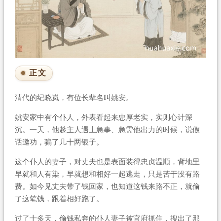
正文
清代的纪晓岚，有位长辈名叫姚安。
姚安家中有个仆人，外表看起来忠厚老实，实则心计深
沉。一天，他趁主人遇上急事、急需他出力的时候，说假
话邀功，骗了几十两银子。
这个仆人的妻子，对丈夫也是表面装得忠贞温顺，背地里
早就和人有染，早就想和相好一起逃走，只是苦于没有路
费。如今见丈夫带了钱回家，也知道这钱来路不正，就偷
了这笔钱，跟着相好跑了。
过了十多天，偷钱私奔的仆人妻子被官府抓住，搜出了那