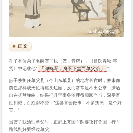
正文
孔子有位弟子名叫宓子贱（宓：音密），《吕氏春秋•察
贤》中记载他“
弹鸣琴，身不下堂而单父治
”。
宓子贱担任单父县（今山东单县）的地方长官时，并未像
前任那样成天忙得焦头烂额，反而常常足不出公堂，潇洒
自在抚琴弹曲，结果把县里事务治理得顺顺当当，深受百
姓拥戴，百姓都称赞：“这县官会做事，不多扰民，是个好
官。”
当宓子贱治理单父时，正赶上齐国军队要攻打鲁国，行军
路线刚好要经过单父。