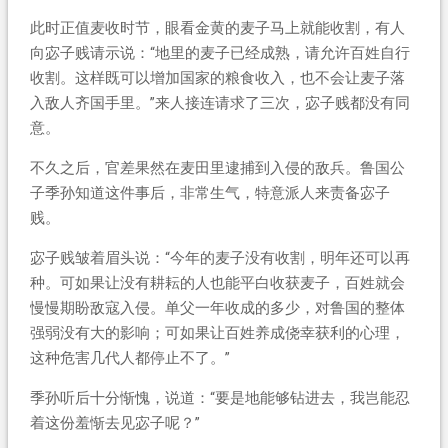
此时正值麦收时节，眼看金黄的麦子马上就能收割，有人
向宓子贱请示说：“地里的麦子已经成熟，请允许百姓自行
收割。这样既可以增加国家的粮食收入，也不会让麦子落
入敌人齐国手里。”来人接连请求了三次，宓子贱都没有同
意。
不久之后，官差果然在麦田里逮捕到入侵的敌兵。鲁国公
子季孙知道这件事后，非常生气，特意派人来责备宓子
贱。
宓子贱皱着眉头说：“今年的麦子没有收割，明年还可以再
种。可如果让没有耕耘的人也能平白收获麦子，百姓就会
慢慢期盼敌寇入侵。单父一年收成的多少，对鲁国的整体
强弱没有大的影响；可如果让百姓养成侥幸获利的心理，
这种危害几代人都停止不了。”
季孙听后十分惭愧，说道：“要是地能够钻进去，我岂能忍
着这份羞惭去见宓子呢？”