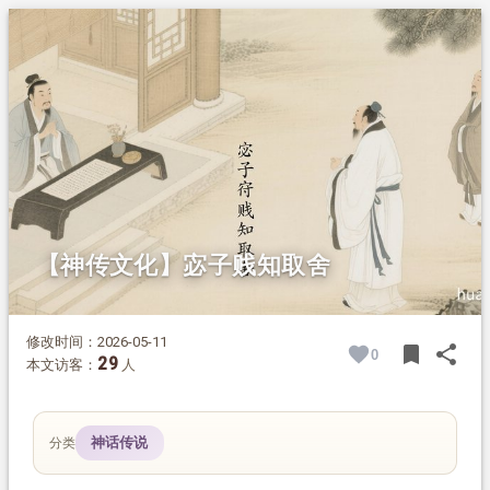
1.
摘要
2.
正文
【神传文化】宓子贱知取舍
修改时间：2026-05-11
bookmark
share
0
BOOK
SH
29
本文访客：
人
神话传说
分类