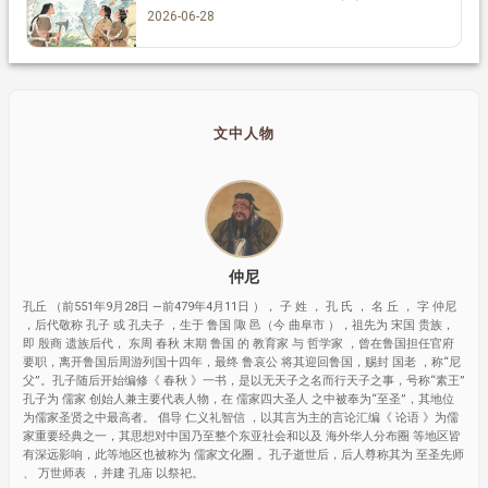
2026-06-28
文中人物
仲尼
孔丘 （前551年9月28日 —前479年4月11日 ）， 子 姓 ， 孔 氏 ， 名 丘 ， 字 仲尼
，后代敬称 孔子 或 孔夫子 ，生于 鲁国 陬 邑（今 曲阜市 ），祖先为 宋国 贵族，
即 殷商 遗族后代， 东周 春秋 末期 鲁国 的 教育家 与 哲学家 ，曾在鲁国担任官府
要职，离开鲁国后周游列国十四年，最终 鲁哀公 将其迎回鲁国，赐封 国老 ，称“尼
父”。孔子随后开始编修《 春秋 》一书，是以无天子之名而行天子之事，号称“素王”
孔子为 儒家 创始人兼主要代表人物，在 儒家四大圣人 之中被奉为“至圣”，其地位
为儒家圣贤之中最高者。 倡导 仁义礼智信 ，以其言为主的言论汇编《 论语 》为儒
家重要经典之一，其思想对中国乃至整个东亚社会和以及 海外华人分布圈 等地区皆
有深远影响，此等地区也被称为 儒家文化圈 。孔子逝世后，后人尊称其为 至圣先师
、 万世师表 ，并建 孔庙 以祭祀。