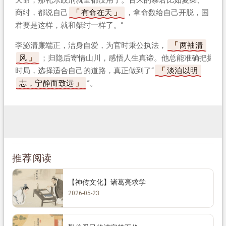
商纣，都说自己
有命在天
，拿命数给自己开脱，国
君要是这样，就和桀纣一样了。”
李泌清廉端正，洁身自爱，为官时秉公执法，
两袖清
风
；归隐后寄情山川，感悟人生真谛。他总能准确把握
时局，选择适合自己的道路，真正做到了“
淡泊以明
志，宁静而致远
”。
推荐阅读
【神传文化】诸葛亮求学
2026-05-23