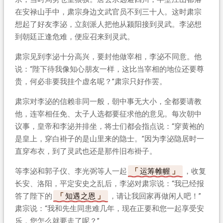
在安禄山手中，肃宗身边文武官员不到三十人。这时肃宗
想起了好友李泌，立刻派人把他从颍阳接到灵武。李泌想
到朝廷正逢危难，便应召来到灵武。
肃宗见到李泌十分高兴，要封他做宰相，李泌不同意。他
说：“陛下待我像知心朋友一样，这比当宰相的地位还要尊
贵，何必非要我挂个虚名呢？”肃宗只好作罢。
肃宗对李泌的信赖非同一般，朝中事无大小，全都要请教
他，连宰相任免、太子人选都要征求他的意见。每次朝中
议事，皇帝和李泌并排坐，将士们都会指点说：“穿黄袍的
是皇上，穿白褂子的是山里来的隐士。”因为李泌隐居时一
直穿布衣，到了灵武也还是那件旧布褂子。
等李泌和郭子仪、李光弼等人一起
运筹帷幄
，收复
长安、洛阳，平定安史之乱后，李泌对肃宗说：“我已经报
答了陛下的
知遇之恩
，请让我回家再做闲人吧！”
肃宗说：“我和先生同患难几年，现在正要和您一起享受安
乐，您怎么就要走了呢？”