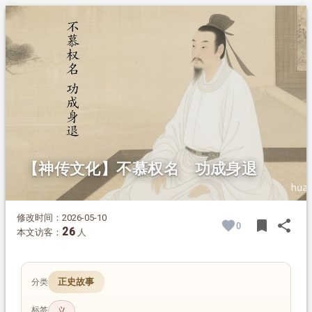
1.
摘要
2.
正文
2.1.
少年神童，直道敢言
2.2.
辞赏避祸，隐居山林
2.3.
乱世辅君，功成身退
2.4.
再度出仕，守正不阿
【神传文化】不慕权名 功成身退
修改时间：2026-05-10
bookmark
share
0
BOOK
SH
26
本文访客：
人
正史故事
分类
标签
义