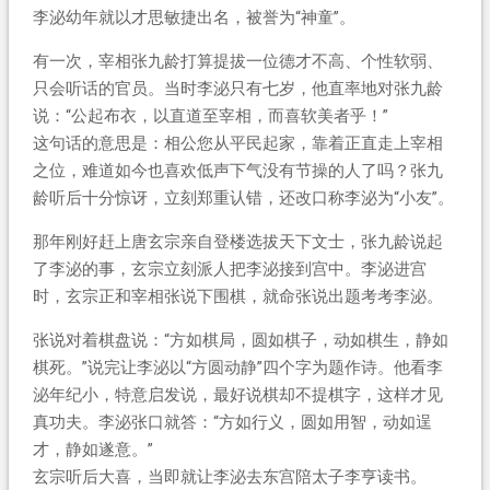
李泌幼年就以才思敏捷出名，被誉为“神童”。
有一次，宰相张九龄打算提拔一位德才不高、个性软弱、
只会听话的官员。当时李泌只有七岁，他直率地对张九龄
说：“公起布衣，以直道至宰相，而喜软美者乎！”
这句话的意思是：相公您从平民起家，靠着正直走上宰相
之位，难道如今也喜欢低声下气没有节操的人了吗？张九
龄听后十分惊讶，立刻郑重认错，还改口称李泌为“小友”。
那年刚好赶上唐玄宗亲自登楼选拔天下文士，张九龄说起
了李泌的事，玄宗立刻派人把李泌接到宫中。李泌进宫
时，玄宗正和宰相张说下围棋，就命张说出题考考李泌。
张说对着棋盘说：“方如棋局，圆如棋子，动如棋生，静如
棋死。”说完让李泌以“方圆动静”四个字为题作诗。他看李
泌年纪小，特意启发说，最好说棋却不提棋字，这样才见
真功夫。李泌张口就答：“方如行义，圆如用智，动如逞
才，静如遂意。”
玄宗听后大喜，当即就让李泌去东宫陪太子李亨读书。