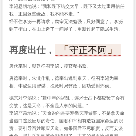
李泌恳切地说：“我和陛下结交太早，陛下又太过重用信任
我，正因这些缘故，我不能不走。”
经不住李泌一再请求，肃宗无法勉强，只好同意了。李泌
到了衡山，在山上造了一间屋子，重新过起了隐居生活。
再度出仕，
守正不阿
唐代宗时，朝廷征召李泌，授官秘书监。
唐德宗时，朱泚作乱，德宗出逃到奉天，征召李泌为宰
相。李泌运用智谋，挽救时局弊政，因功受封邺侯。
德宗对李泌说：“建中年的祸乱，连术士占卜都应验了会有
变故，这是天命，不全是人事的问题。”
李泌严肃地说：“天命说的是要遵循天理做事，不是拿天命
当借口逃脱应尽的责任。国君和宰相有造就国家命运的职
责，要引导百姓顺应天道。如果国君不尽职责，反而妄谈
天命，那礼乐政刑就全都没用了。古来的暴君比如夏桀、