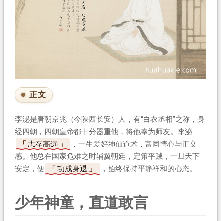
正文
李泌是唐朝京兆（今陕西长安）人，有“白衣丞相”之称，身
经四朝，四朝皇帝都十分器重他，将他奉为师友。李泌
志存高远
，一生爱好神仙道术，富同情心与正义
感。他总在国家危难之时辅翼朝廷，定策平贼，一旦天下
安定，便
功成身退
，始终保持平静祥和的心态。
少年神童，直道敢言