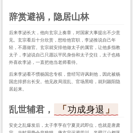
辞赏避祸，隐居山林
后来李泌长大，他向玄宗上奏章，对国家大事提出不少意
见。玄宗看后十分欣赏，想给他官职，李泌推说自己年
轻，不愿做官。玄宗就安排他做太子的属官，让他多指教
太子，李泌说自己只愿以平民身份和太子交往，太子也格
外喜欢李泌，一直把他当老师看待。
后来李泌看不惯杨国忠专权，曾经写诗讽刺他，因此被杨
国忠排挤出长安。他见政局混乱、官场黑暗，就到颍阳隐
居起来。
乱世辅君，
功成身退
安史之乱爆发后，太子李亨在宁夏灵武即位，也就是唐肃
宗，当时局势仓皇狼狈。唐玄宗远避四川，半壁江山都落