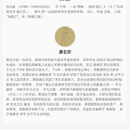
张九龄 （678年—740年6月5日），字 子寿 ，一名 博物 ， 韶州 曲江 人（今 广东省
韶关市 曲江区 ）。 唐代 第一位由岭南书生进身的宰相 、诗人。卒谥 文献 。人称
“张曲江”。有《张曲江集》。
唐玄宗
唐玄宗是一位经历、政绩与评价较为复杂矛盾的皇帝。其早年在 武则天 统治时期出
生成长，生母窦氏因被卷入巫蛊之术案件遭武则天处死。其父 唐睿宗 再次登基后，
于公元 710年 册封其为皇太子。 712年 ，唐睿宗将皇位禅让，李隆基即位为皇帝，
在此前后，其通过发动 唐隆政变 与 先天政变 铲除了危及自己统治的 韦后 和 太平公
主 等人及其势力，重新确立巩固了李氏皇族权力。其在位前期任用武则天统治时期
被提拔的一些贤相 ，开创了被认为是唐朝乃至中国古代历史上的极盛之世—— 开元
盛世 ，亦称为开元之治 、开元之隆 ，此时期乃唐朝国力的最巅峰；但其在中晚年
（开元二十二年开始）逐渐怠于国事、倒行逆施、耽于逸乐美色，大肆任用奸臣佞
相，甚至听信谗言残害骨肉忠良，使得国家发展局面逐渐恶化，最终致使祸国殃民
的 安史之乱 爆发。其间皇室仓皇出逃，百姓生灵涂炭，唐朝国势自此急转直下，再
未看涨。李隆基亦丧权下台，在孤苦忧郁中了却残生。其逝世后被葬于 唐泰陵 ，其
子唐肃宗 李亨 亦于不久后驾崩。