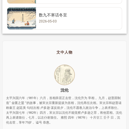
数九不寒话冬至
2026-05-03
文中人物
沈伦
太平兴国六年（981年）六月，首相薛居正去世，沈伦升为 宰相 。九月，赵普因制
造“ 金匮之盟 ”的故事，被宋太宗重新提拔为首相，沈伦再任次相。宋太宗和赵普诬
称秦王 赵廷美 勾结次相 卢多逊 谋反前夕，沈伦不愿卷入政治斗争，上表求致仕。
太平兴国七年（982年）四月，宋太宗以沈伦不能觉察卢多逊之罪，将他罢相。沈伦
再上表请致仕，七月，以左仆射致任。 雍熙 四年（987年） 十月廿三 壬子 日，沈
伦去世，享年79岁， 谥号 恭惠。