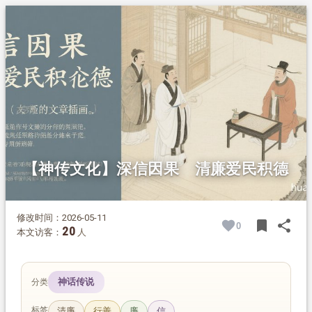
1.
摘要
2.
正文
2.1.
北宋名臣信因果，开仓救民
2.2.
为官清廉，不贪私财
2.3.
居陋室不营私，周济乡邻
【神传文化】深信因果 清廉爱民积德
修改时间：2026-05-11
bookmark
share
0
BOOK
SH
20
本文访客：
人
神话传说
分类
标签
清廉
行善
廉
信