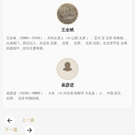
王全斌
王全斌 （908年—976年），并州太原人（今 山西 太原 ）， 五代 至 北宋 初将领，
出身将门，胆识过人，先后在 后唐 、 后晋 、 后周 、 北宋 任职。在北宋平定 后蜀
的战役中，担任主要将领。
崔彦进
崔彦进 （922年—988年）， 大名 （今 河北省 邯郸市 大名县 ）人， 中国 后汉 、
后周 、 北宋 时期武将。
arrow_back
上一篇
arrow_forward
下一篇