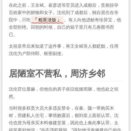
在此之前，王全斌、崔彦进等官员进入成都后，竞相掠夺
百姓家中的财物和女子。沈伦到了成都后，独自居住在寺
院中，只吃
粗茶淡饭
。有人向他进献奇珍异宝，他
全部拒绝。回朝的时候，自己的箱子里只有几卷图书而
已。
太祖皇帝后来知道了这件事，将王全斌等人都贬黜，任用
沈伦为户部侍郎、枢密副使。
居陋室不营私，周济乡邻
沈伦官位显赫，但他住的房子依旧低矮简陋，他也处之坦
然。
当时很多权贵大员大多违反禁令，在秦、陇一带购买木
材，营建私人住宅，事情败露后，都到皇上面前认罪。沈
伦也曾为母亲买木料修建堂屋，因此也上奏此事认罪。太
祖笑着对他说：“你不违犯规矩。”得知他没有修建自己的住