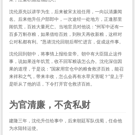
沈伦原先以讲学为生，后来被宋太祖任用，一向以清廉闻
名。后来他升任户部郎中，一次途经一处地方，正逢那里
闹饥荒，百姓大量死亡。当地官员对他说：“州军中还有一
百多万斛存粮，如果借给百姓，到秋天再收新粮，这样对
公对私都有利。”恳请沈伦回朝后帮忙进言，促成这件事。
沈伦回到朝中，将事情上报给皇帝。朝中有大臣阻止这件
事，说如果连年饥荒，收不回军粮该怎么办。沈伦深信因
果的道理，于是说：“国家用官仓中的粮食救济百姓，能召
来祥和之气，带来丰收，怎么会再有水旱灾害呢？”皇上于
是听从了他的话，下令打开官仓救济百姓。
为官清廉，不贪私财
建隆三年，沈伦升任给事中，后来朝廷军队伐蜀，任命他
为水陆转运使。