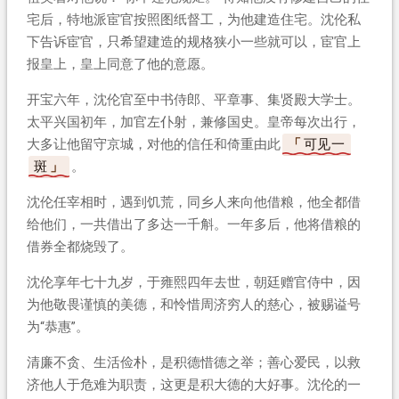
宅后，特地派宦官按照图纸督工，为他建造住宅。沈伦私
下告诉宦官，只希望建造的规格狭小一些就可以，宦官上
报皇上，皇上同意了他的意愿。
开宝六年，沈伦官至中书侍郎、平章事、集贤殿大学士。
太平兴国初年，加官左仆射，兼修国史。皇帝每次出行，
大多让他留守京城，对他的信任和倚重由此
可见一
斑
。
沈伦任宰相时，遇到饥荒，同乡人来向他借粮，他全都借
给他们，一共借出了多达一千斛。一年多后，他将借粮的
借券全都烧毁了。
沈伦享年七十九岁，于雍熙四年去世，朝廷赠官侍中，因
为他敬畏谨慎的美德，和怜惜周济穷人的慈心，被赐谥号
为“恭惠”。
清廉不贪、生活俭朴，是积德惜德之举；善心爱民，以救
济他人于危难为职责，这更是积大德的大好事。沈伦的一