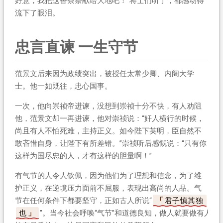
好意，我把这香茶祭献给大地吧！”将士们听了，都感动得
流下了眼泪。
忠言直谏 一生守节
范景文后来因为政绩突出，被授任太常少卿、内阁大学
士。他一如既往，忠心国事。
一次，他向崇祯帝进谏，没想到崇祯十分不快，有人劝阻
他，范景文却一再进谏，他对崇祯说：“奸人横行的时候，
尚且有人不怕死难，主持正义。如今陛下英明，臣自然不
敢吝惜自身，让陛下有所差错。”崇祯听后感慨说：“只有你
这样为国尽忠的人，才有这样的胆量啊！”
有气节的人令人钦佩，因为他们为了理想和信念，为了维
护正义，在逆境压力面前不屈服，表现出高尚的人品。气
节在任何条件下都要坚守，正如古人所说“
君子慎其独
也
”。当今社会呼唤“气节”和道德良知，做人就要做有人