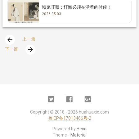
饿鬼叮嘱：忏悔必须在活着的时候！
2026-05-03
arrow_back
上一篇
arrow_forward
下一篇
Twitter
Facebook
Google
Plus
Copyright ©
2018 - 2026
huahuaxie.com
粤ICP备17013466号-2
Powered by
Hexo
Theme -
Material