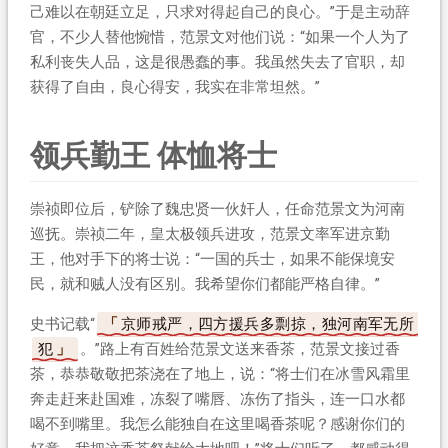
己难以在朝廷立足，只求对得起自己的良心。”于是主动辞
官，不少人替他惋惜，范景文对他们说：“如果一个人为了
私利丧失人品，这是很愚蠢的事。我虽然失去了官职，却
获得了自由，良心得安，我实在非常坦然。”
领兵勤王 体恤将士
崇祯即位后，铲除了魏忠贤一伙奸人，任命范景文为河南
巡抚。崇祯二年，皇太极领兵进攻，范景文率军进京勤
王，他对手下的将士说：“一国的兵士，如果不能保境安
民，就和贼人没有区别。我希望你们都能严格自律。”
史书记载“
京师戒严，四方援兵多剽掠，独河南军无所
犯
。”路上有百姓给范景文送来香茶，范景文接过香
茶，恭恭敬敬把茶浇在了地上，说：“将士们在冰雪风霜里
奔走赶来赴国难，冻裂了嘴唇、冻伤了指头，连一口水都
喝不到嘴里。我怎么能独自在这里喝香茶呢？感谢你们的