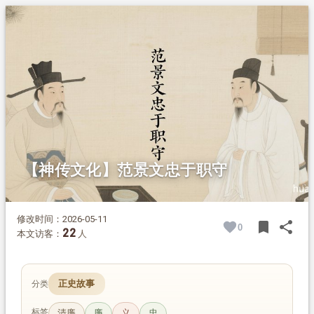
1.
摘要
2.
正文
2.1.
为官清廉 赈济百姓
2.2.
选贤任能 尽责为公
2.3.
不附奸权 无愧本心
2.4.
领兵勤王 体恤将士
2.5.
忠言直谏 一生守节
【神传文化】范景文忠于职守
修改时间：2026-05-11
bookmark
share
0
BOOK
SH
22
本文访客：
人
正史故事
分类
标签
清廉
廉
义
忠