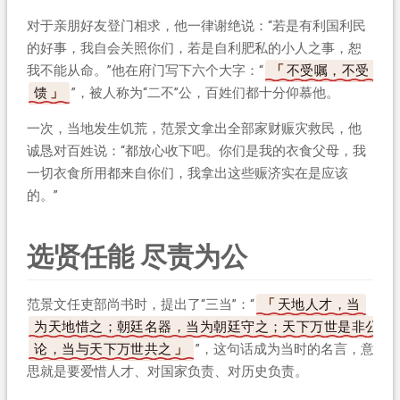
对于亲朋好友登门相求，他一律谢绝说：“若是有利国利民
的好事，我自会关照你们，若是自利肥私的小人之事，恕
我不能从命。”他在府门写下六个大字：“
不受嘱，不受
馈
”，被人称为“二不”公，百姓们都十分仰慕他。
一次，当地发生饥荒，范景文拿出全部家财赈灾救民，他
诚恳对百姓说：“都放心收下吧。你们是我的衣食父母，我
一切衣食所用都来自你们，我拿出这些赈济实在是应该
的。”
选贤任能 尽责为公
范景文任吏部尚书时，提出了“三当”：“
天地人才，当
为天地惜之；朝廷名器，当为朝廷守之；天下万世是非公
论，当与天下万世共之
”，这句话成为当时的名言，意
思就是要爱惜人才、对国家负责、对历史负责。