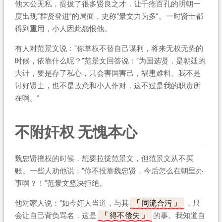
他大公无私，提拔了很多贤良之才，让千疮百孔的明朝一
度出现“群贤登进”的局面，史称“景文力为多”。一时贤士都
得到重用，小人因此怨恨他。
有人对范景文说：“你掌权不替自己谋利，将来无权无势的
时候，依靠什么呢？”范景文回答说：“为国选贤，是朝廷的
大计，要是存了私心，只会害国害己，祸患难料。我不是
讨好贤士，也不是故意和小人作对，这不过是我的职责所
在啊。”
不附奸权 无愧本心
魏忠贤擅权的时候，想要拉拢范景文，但范景文从不买
账。一些人劝他说：“你不投靠魏忠贤，今后怎么在朝里办
事啊？！”范景文坚决拒绝。
他对家人说：“如今奸人当道，与其
同流合污
，只
会让自己背负骂名，这是
得不偿失
的事。我知道自