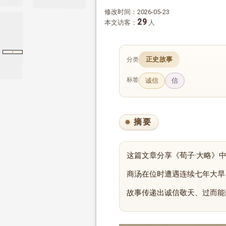
修改时间：2026-05-23
29
本文访客：
人
·
大略
荀子
大略
正史故事
分类
标签
诚信
信
摘要
这篇文章分享《荀子·大略》
商汤在位时遭遇连续七年大旱
故事传递出诚信敬天、过而能