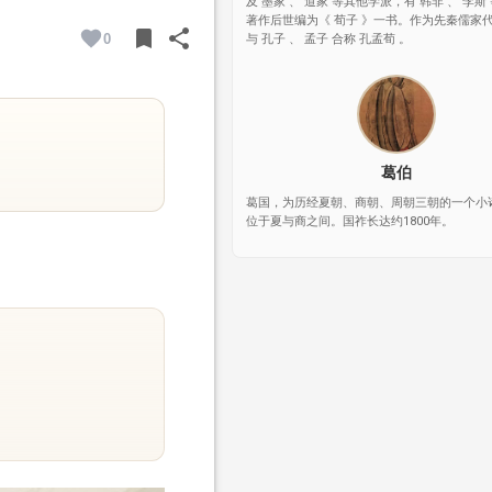
及 墨家 、 道家 等其他学派，有 韩非 、 李斯
著作后世编为《 荀子 》一书。作为先秦儒家
bookmark
share
0
与 孔子 、 孟子 合称 孔孟荀 。
BOOKMARK
SHARE
葛伯
葛国，为历经夏朝、商朝、周朝三朝的一个小
位于夏与商之间。国祚长达约1800年。