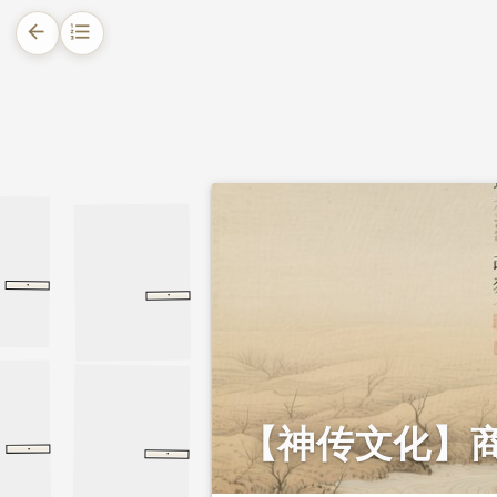
arrow_back
format_list_numbered
1.
摘要
2.
正文
·
殷本纪
殷本纪
史记
·
宣公二年
宣公二年
左传
【神传文化】
·
·
尚书
汤征
汤征
大略
荀子
大略