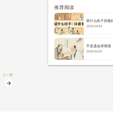
推荐阅读
留什么给子孙最
2026-04-04
不贪遗金得善报
2026-05-03
上一篇
arrow_forward
篇