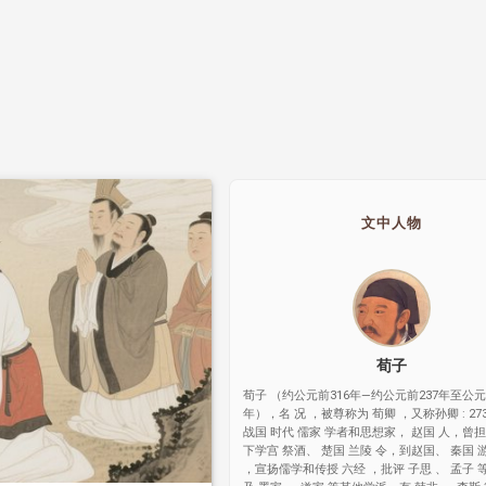
文中人物
荀子
荀子 （约公元前316年—约公元前237年至公元
年），名 况 ，被尊称为 荀卿 ，又称孙卿 : 27
战国 时代 儒家 学者和思想家， 赵国 人，曾担
下学宫 祭酒、 楚国 兰陵 令，到赵国、 秦国 
，宣扬儒学和传授 六经 ，批评 子思 、 孟子