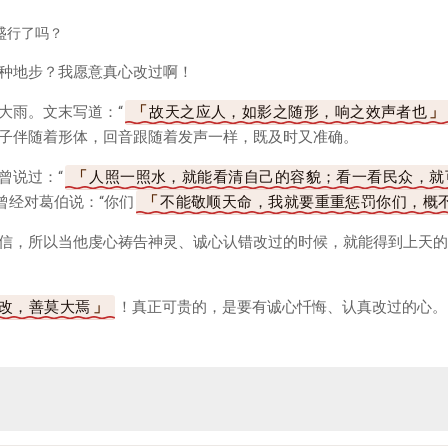
盛行了吗？
种地步？我愿意真心改过啊！
大雨。文末写道：“
故天之应人，如影之随形，响之效声者也
子伴随着形体，回音跟随着发声一样，既及时又准确。
曾说过：“
人照一照水，就能看清自己的容貌；看一看民众，就
曾经对葛伯说：“你们
不能敬顺天命，我就要重重惩罚你们，概
信，所以当他虔心祷告神灵、诚心认错改过的时候，就能得到上天的
改，善莫大焉
！真正可贵的，是要有诚心忏悔、认真改过的心。