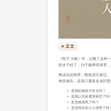
正文
《荀子·大略》中，记载了这样
的水干枯了，沙子被烤得滚烫，
商汤见此情景，既焦虑又难过。
神灵祷告，还亲口逐条反省问责
是我的施政不恰当吗？
是我让百姓遭受痛苦了吗
是贪贿成风了吗？
是进谗言的小人得势了吗