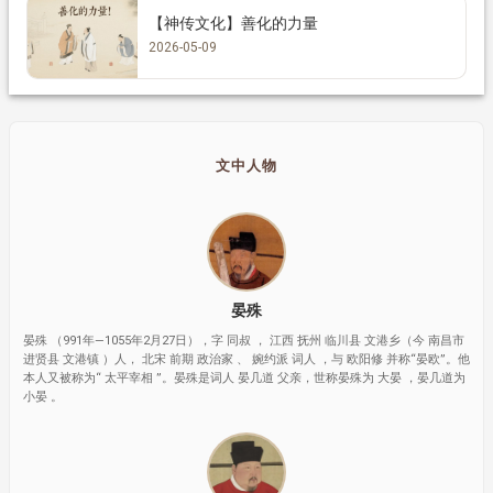
【神传文化】善化的力量
2026-05-09
文中人物
晏殊
晏殊 （991年—1055年2月27日），字 同叔 ， 江西 抚州 临川县 文港乡（今 南昌市
进贤县 文港镇 ）人， 北宋 前期 政治家 、 婉约派 词人 ，与 欧阳修 并称“晏欧”。他
本人又被称为“ 太平宰相 ”。晏殊是词人 晏几道 父亲，世称晏殊为 大晏 ，晏几道为
小晏 。