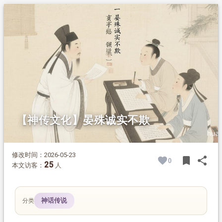
1.
摘要
2.
正文
【神传文化】晏殊诚实不欺
修改时间：2026-05-23
bookmark
share
0
BOOK
SH
25
本文访客：
人
神话传说
分类