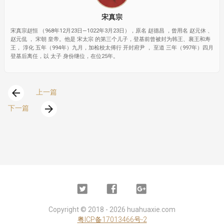
宋真宗
宋真宗赵恒 （968年12月23日—1022年3月23日），原名 赵德昌 ，曾用名 赵元休 、
赵元侃 ， 宋朝 皇帝。他是 宋太宗 的第三个儿子，登基前曾被封为韩王、襄王和寿
王， 淳化 五年（994年）九月，加检校太傅行 开封府尹 ， 至道 三年（997年）四月
登基后离任，以 太子 身份继位，在位25年。
arrow_back
上一篇
arrow_forward
下一篇
Twitter
Facebook
Google
Plus
Copyright ©
2018 - 2026
huahuaxie.com
粤ICP备17013466号-2