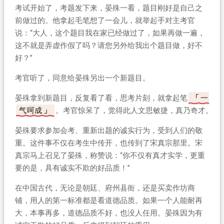
考试开始了，考题发下来，晏殊一看，题目刚好是自己之
前做过的。他拿起毛笔想了一会儿，就举起手对主考官
说：“大人，这个题目我在家已经做过了，如果再做一遍，
这不就是弄虚作假了吗？请您另外给我出个题目做，好不
好？”
考官听了，同意给晏殊另出一个新题目。
晏殊拿到新题目，反复看了看，思考片刻，就拿起笔
一
气呵成
。考官惊呆了，觉得此人文思敏捷，真乃奇才。
晏殊要求参加会考、重新出题的诚实行为，受到人们的敬
重。这件事不仅在考生中传开，也传到了宋真宗那里。宋
真宗马上召见了晏殊，称赞说：“你不仅有真才实学，更重
要的是，具有诚实不欺的好品质！”
在中国古代，无论是朝廷、府州县衙，还是买卖作坊商
铺，用人的第一标准都是看道德品质。如果一个人能耐再
大，本事再多，道德品质不好，也没人任用。晏殊因为有