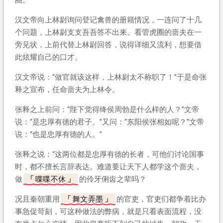
汉文帝向上林尉询问登记禽兽的册籍情况，一连问了十几
个问题，上林尉支支吾吾答不出来。看管虎圈的啬夫在一
旁见状，上前代替上林尉回答，说得详细又流利，想要借
此炫耀自己的口才。
汉文帝说：“做官就该这样，上林尉太不称职了！”于是命张
释之宣布，任命啬夫为上林令。
张释之上前问：“陛下觉得绛侯周勃是什么样的人？”文帝
说：“是忠厚有德的君子。”又问：“东阳侯张相如呢？”文帝
说：“也是忠厚有德的人。”
张释之说：“这两位都是忠厚有德的长者，可他们讨论国事
时，都不擅长言辞表达。难道要让天下人都学这个啬夫，
做
喋喋不休
的伶牙俐齿之辈吗？
况且秦朝重用
舞文弄墨
的官吏，官吏们都争着比办
事急促苛刻，可这种做法的弊病，就是只看表面流程，没