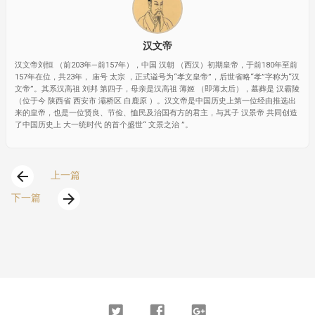
汉文帝
汉文帝刘恒 （前203年—前157年），中国 汉朝 （西汉）初期皇帝，于前180年至前
157年在位，共23年， 庙号 太宗 ，正式谥号为“孝文皇帝”，后世省略“孝”字称为“汉
文帝”。其系汉高祖 刘邦 第四子，母亲是汉高祖 薄姬 （即薄太后），墓葬是 汉霸陵
（位于今 陕西省 西安市 灞桥区 白鹿原 ）。汉文帝是中国历史上第一位经由推选出
来的皇帝，也是一位贤良、节俭、恤民及治国有方的君主，与其子 汉景帝 共同创造
了中国历史上 大一统时代 的首个盛世“ 文景之治 ”。
arrow_back
上一篇
arrow_forward
下一篇