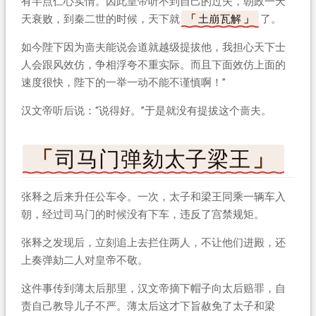
有半点仁心实情。因此皇帝听不到自己的过失，朝政一天
天衰败，到秦二世的时候，天下就
土崩瓦解
了。
如今陛下因为啬夫能说会道就越级提拔他，我担心天下士
人会跟风效仿，争相浮夸不重实际。而且下面效仿上面的
速度很快，陛下的一举一动不能不谨慎啊！”
汉文帝听后说：“说得好。”于是就没有提拔这个啬夫。
司马门弹劾太子梁王
张释之后来升任公车令。一次，太子和梁王同乘一辆车入
朝，经过司马门的时候没有下车，违反了宫禁规矩。
张释之发现后，立刻追上去拦住两人，不让他们进殿，还
上奏弹劾二人对皇帝不敬。
这件事传到薄太后那里，汉文帝摘下帽子向太后赔罪，自
责自己教导儿子不严。薄太后这才下旨赦免了太子和梁