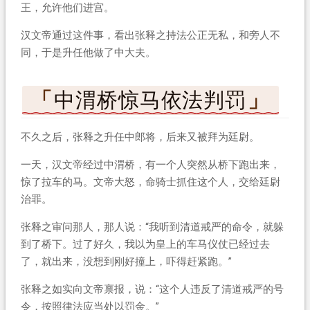
王，允许他们进宫。
汉文帝通过这件事，看出张释之持法公正无私，和旁人不
同，于是升任他做了中大夫。
中渭桥惊马依法判罚
不久之后，张释之升任中郎将，后来又被拜为廷尉。
一天，汉文帝经过中渭桥，有一个人突然从桥下跑出来，
惊了拉车的马。文帝大怒，命骑士抓住这个人，交给廷尉
治罪。
张释之审问那人，那人说：“我听到清道戒严的命令，就躲
到了桥下。过了好久，我以为皇上的车马仪仗已经过去
了，就出来，没想到刚好撞上，吓得赶紧跑。”
张释之如实向文帝禀报，说：“这个人违反了清道戒严的号
令，按照律法应当处以罚金。”