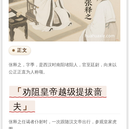
正文
张释之，字季，是西汉时南阳堵阳人，官至廷尉，向来以
公正正直为人称颂。
劝阻皇帝越级提拔啬
夫
张释之任谒者仆射时，一次跟随汉文帝出行，参观皇家虎
圈。