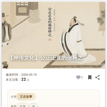
1.
摘要
2.
正文
2.1.
劝阻皇帝越级提拔啬夫
2.2.
司马门弹劾太子梁王
2.3.
中渭桥惊马依法判罚
2.4.
偷玉环据理力争
【神传文化】公正正直的张释之
修改时间：2026-05-10
bookmark
share
0
BOOK
SH
22
本文访客：
人
正史故事
分类
标签
正直
忠