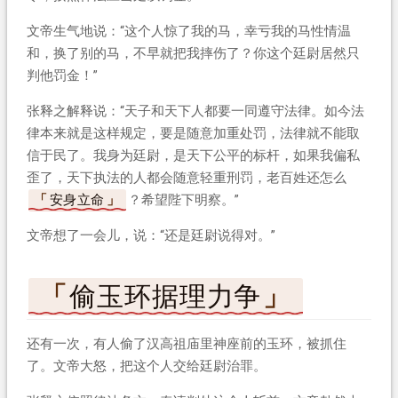
文帝生气地说：“这个人惊了我的马，幸亏我的马性情温
和，换了别的马，不早就把我摔伤了？你这个廷尉居然只
判他罚金！”
张释之解释说：“天子和天下人都要一同遵守法律。如今法
律本来就是这样规定，要是随意加重处罚，法律就不能取
信于民了。我身为廷尉，是天下公平的标杆，如果我偏私
歪了，天下执法的人都会随意轻重刑罚，老百姓还怎么
安身立命
？希望陛下明察。”
文帝想了一会儿，说：“还是廷尉说得对。”
偷玉环据理力争
还有一次，有人偷了汉高祖庙里神座前的玉环，被抓住
了。文帝大怒，把这个人交给廷尉治罪。