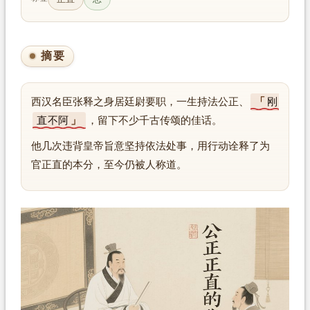
摘要
西汉名臣张释之身居廷尉要职，一生持法公正、
刚
直不阿
，留下不少千古传颂的佳话。
他几次违背皇帝旨意坚持依法处事，用行动诠释了为
官正直的本分，至今仍被人称道。