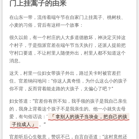
门上挂蒿子的由来
在山东一带，流传着端午节在自家门上挂蒿子、桃树枝、
小麦的习俗，背后有这样一个故事：
很久以前，有一个村庄的人大多道德败坏，神决定灭掉这
个村子，于是指派官差在端午节当天执行，还派人提前把
守村口要道，不让村里人随便外出，村里人都不知道这个
消息。
这天，村里一位妇女带孩子外出，路过关卡时被官差拦
住。官差纳闷地问：“你这人真奇怪，为什么这么小的孩子
你不背，反而背着能走路的大孩子，太偏心了吧？”
妇女答道：“官差你有所不知，我手领的孩子是我自己亲生
的，我身上背着这个孩子不是我亲生的。他一小就失去母
爱，有句俗话说：‘
拿别人的孩子当块金，把自己的孩
子拉成人
。’”
官差听后心生敬意，赞叹不已，自言自语道：“这村竟然还