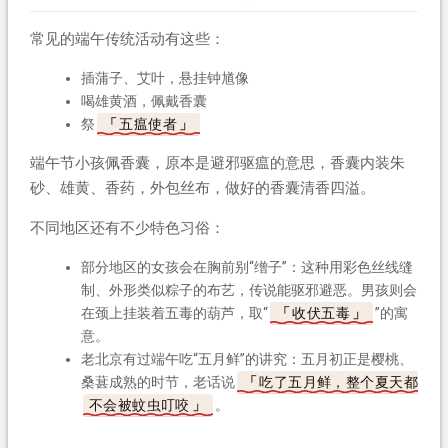
常见的端午传统活动有这些：
插蒲子、艾叶，悬挂钟馗像
喝雄黄酒，佩戴香囊
祭
五瘟使者
端午节小孩佩香囊，原本是避邪驱瘟的意思，香囊内装朱
砂、雄黄、香药，外包丝布，做好的香囊清香四溢。
不同地区还有不少特色习俗：
部分地区的女孩会在胸前别“缯子”：这种用彩色丝线缝
制、外形类似粽子的布艺，传说能驱邪避恶。男孩则会
在颈上挂装着五毒的葫芦，取“
收伏五毒
”的寓
意。
老北京有过端午吃“五月鲜”的讲究：五月初正是樱桃、
桑葚成熟的时节，老话说
吃了五月鲜，整个夏天都
不会被蚊虫叮咬
。