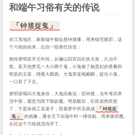
和端午习俗有关的传说
钟馗捉鬼
在江淮地区，家家端午都会悬钟馗像，用来镇宅驱邪，这
个习俗的由来，出自一段唐代传说：
相传唐明皇开元年间，从骊山回宫后疟疾大发，久治不
愈。某天他梦见一大小两个鬼，小鬼偷了杨贵妃的香囊和
明皇的玉笛，绕着大殿跑。大鬼穿蓝袍戴帽，捉住小鬼，
一口吞了下去。
唐明皇喝问大鬼身份，大鬼回奏说：臣钟馗，当年考武举
没中第，愿意为陛下除妖魔。明皇醒后，疟疾居然痊愈
了，于是命画工吴道子，照着梦中所见画成
钟馗捉
鬼
的画像，通令天下在端午时一律张贴，用来驱邪魔。
从此这个习俗就流传开了。