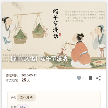
1.
摘要
2.
正文
2.1.
各地常见端午习俗
2.2.
和端午习俗有关的传说
2.2.1.
钟馗捉鬼
2.2.2.
门上挂蒿子的由来
【神传文化】端午节漫话
修改时间：2026-05-11
bookmark
share
0
BOOK
SH
25
本文访客：
人
文化漫谈
分类
标签
端午