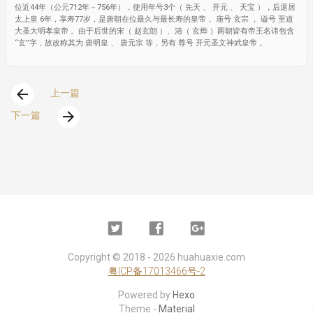
位近44年（公元712年－756年），使用年号3个（ 先天 、 开元 、 天宝 ），后退居
太上皇 6年，享寿77岁，是唐朝在位最久与最长寿的皇帝， 庙号 玄宗 ， 谥号 至道
大圣大明孝皇帝 。由于后世的宋（ 赵玄朗 ）、清（ 玄烨 ）两朝皆有帝王名讳包含
“玄”字，故改称其为 唐明皇 、 唐元宗 等，另有 尊号 开元圣文神武皇帝 。
arrow_back
上一篇
arrow_forward
下一篇
Twitter
Facebook
Google
Plus
Copyright ©
2018 - 2026
huahuaxie.com
粤ICP备17013466号-2
Powered by
Hexo
Theme -
Material