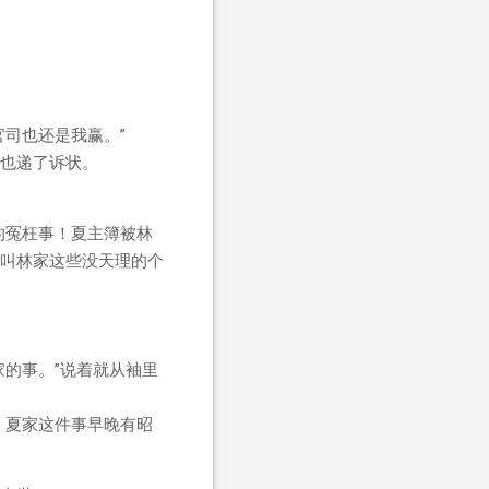
司也还是我赢。”
也递了诉状。
的冤枉事！夏主簿被林
叫林家这些没天理的个
的事。”说着就从袖里
！夏家这件事早晚有昭