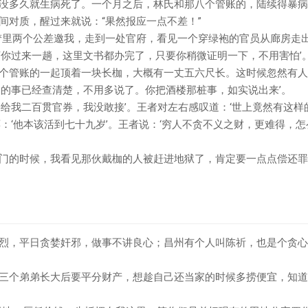
没多久就生病死了。一个月之后，林氏和那八个管账的，陆续得暴病
间对质，醒过来就说：“果然报应一点不差！”
梦里两个公差邀我，走到一处官府，看见一个穿绿袍的官员从廊房走
烦你过来一趟，这里文书都办完了，只要你稍微证明一下，不用害怕’
个管账的一起顶着一块长枷，大概有一丈五六尺长。这时候忽然有人
家的事已经查清楚，不用多说了。你把酒楼那桩事，如实说出来’。
要给我二百贯官券，我没敢接’。王者对左右感叹道：‘世上竟然有这
禀：‘他本该活到七十九岁’。王者说：‘穷人不贪不义之财，更难得，
门的时候，我看见那伙戴枷的人被赶进地狱了，肯定要一点点偿还罪
烈，平日贪婪奸邪，做事不讲良心；昌州有个人叫陈祈，也是个贪心
三个弟弟长大后要平分财产，想趁自己还当家的时候多捞便宜，知道