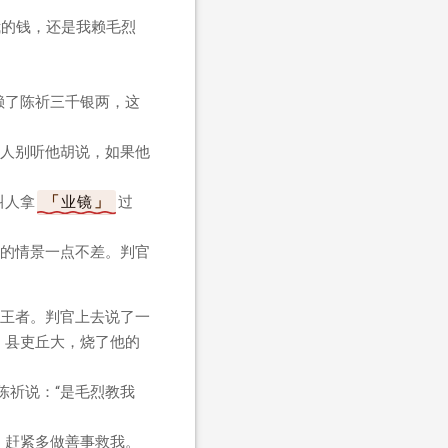
我的钱，还是我赖毛烈
赖了陈祈三千银两，这
大人别听他胡说，如果他
叫人拿
业镜
过
的情景一点不差。判官
王者。判官上去说了一
。县吏丘大，烧了他的
陈祈说：“是毛烈教我
，赶紧多做善事救我。