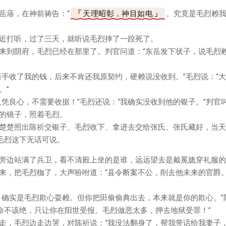
岳庙，在神前祷告：“
天理昭彰，神目如电
。究竟是毛烈赖
近打听，过了三天，就听说毛烈摔了一跤死了。
来到阴府，毛烈已经在那里了。判官问道：“东岳发下状子，说毛烈
亲手收了我的钱，后来不肯还我原契约，硬赖说没收到。”毛烈说：“
。”
只凭良心，不需要收据！”毛烈还说：“我确实没收到他的银子。”判官
的镜子，照着毛烈。
楚楚照出陈祈交银子、毛烈收下、拿进去交给张氏、张氏藏好，当天
”毛烈这下无话可说。
旁边站满了兵卫，看不清殿上坐的是谁，远远望去是戴冕旒穿礼服的
来，把毛烈枷了，大声吩咐道：“县令断案不公，削去他未来的官爵
，确实是毛烈欺心耍赖。但你把田偷偷典出去，本来就是你的欺心。”
你命不该绝，只让你在阳世受报。毛烈做恶太多，押去地狱受罪！”
走，毛烈边走边哭，对陈祈说：“我没法翻身了，帮我带话给我妻子