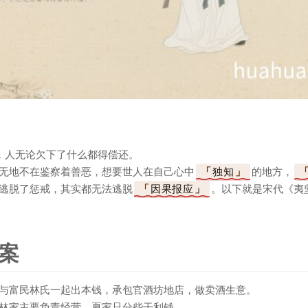
，人无论欠下了什么都得偿还。
无地不在鉴察着善恶，想要世人在自己心中
独知
的地方，
逃脱了惩戒，其实都无法逃脱
因果报应
。以下就是宋代《夷
案
与富民林氏一起出本钱，承包官酒坊地店，做卖酒生意。
林家主要负责经营，夏家只分些干利钱。