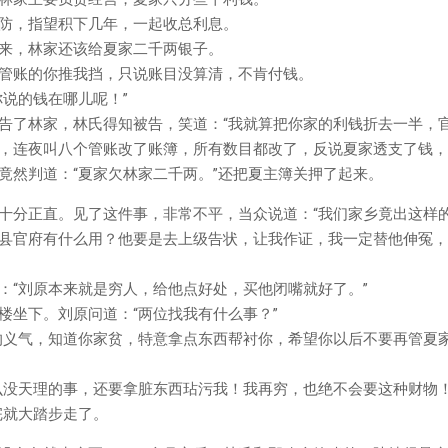
防，指望积下几年，一起收总利息。
来，林家还该给夏家二千两银子。
管账的你推我挡，只说账目没算清，不肯付钱。
你说的钱在哪儿呢！”
告了林家，林氏得知被告，笑道：“我就算把你家的利钱折去一半，官
，连夜叫八个管账改了账簿，所有数目都改了，反说夏家透支了钱，
竟然判道：“夏家欠林家二千两。”还把夏主簿关押了起来。
十分正直。见了这件事，非常不平，当众说道：“我们家乡竟出这样
县官府有什么用？他要是去上级告状，让我作证，我一定替他伸冤，
：“刘原本来就是穷人，给他点好处，买他闭嘴就好了。”
楼坐下。刘原问道：“两位找我有什么事？”
的义气，知道你家贫，特意拿点东西帮衬你，希望你以后不要再管夏家
么没天理的事，还要拿脏东西玷污我！我再穷，也绝不会要这种财物
完就大踏步走了。