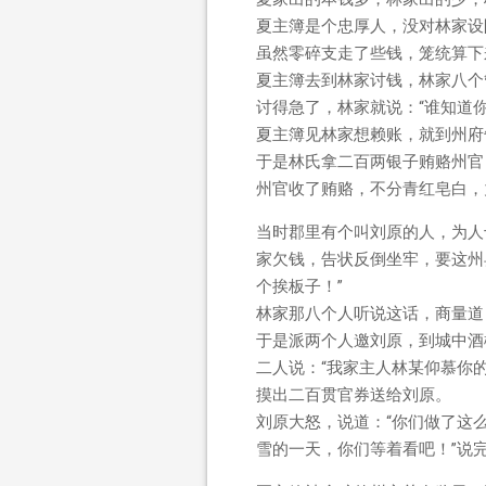
夏主簿是个忠厚人，没对林家设
虽然零碎支走了些钱，笼统算下
夏主簿去到林家讨钱，林家八个
讨得急了，林家就说：“谁知道
夏主簿见林家想赖账，就到州府
于是林氏拿二百两银子贿赂州官
州官收了贿赂，不分青红皂白，
当时郡里有个叫刘原的人，为人
家欠钱，告状反倒坐牢，要这州
个挨板子！”
林家那八个人听说这话，商量道
于是派两个人邀刘原，到城中酒
二人说：“我家主人林某仰慕你
摸出二百贯官券送给刘原。
刘原大怒，说道：“你们做了这
雪的一天，你们等着看吧！”说