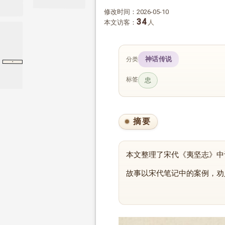
修改时间：2026-05-10
34
本文访客：
人
神话传说
分类
·
传习录
下
下
标签
忠
摘要
本文整理了宋代《夷坚志》中
故事以宋代笔记中的案例，劝