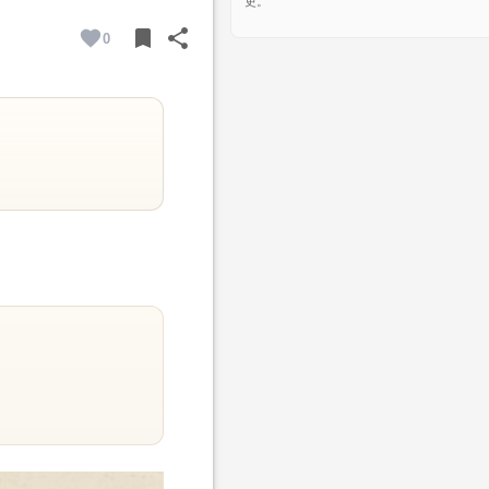
吏。”
bookmark
share
0
BOOKMARK
SHARE