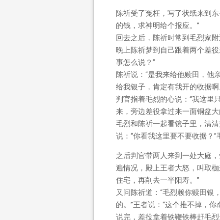
陈祈受了冤枉，写了状纸来到东
的钱，求神明给个报应。”
回去之后，陈祈时常到毛烈家附
晚上陈祈梦到自己跟着两个差役
事怎么说？”
陈祈说：“是我来给他赎田，他
给我银子，肯定有我开的收据啊
判官指着毛烈的心说：“我这里
来，旁边差役拿过来一面铜盆大
毛烈和陈祈一起看镜子里，清清
说：“你看我这里要不要收据？
之后判官带两人来到一处大庭，
遍情况，殿上王者大怒，叫取枷
住宅，再削去一半阳寿。”
又问陈祈道：“毛烈赖你赎田银
的。”王者说：“这个推不掉，
说完，差役拿着铁鞭铁棒赶毛烈