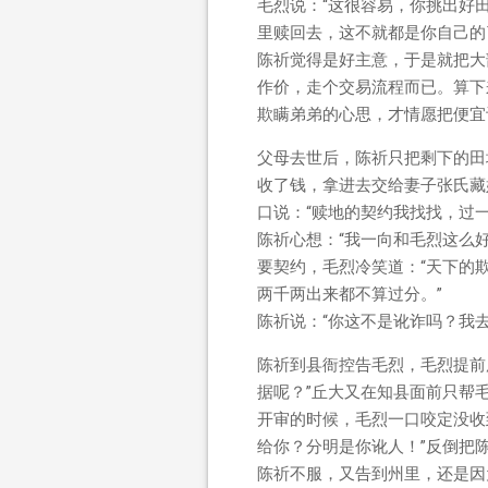
毛烈说：“这很容易，你挑出好
里赎回去，这不就都是你自己的
陈祈觉得是好主意，于是就把大
作价，走个交易流程而已。算下
欺瞒弟弟的心思，才情愿把便宜
父母去世后，陈祈只把剩下的田
收了钱，拿进去交给妻子张氏藏
口说：“赎地的契约我找找，过一
陈祈心想：“我一向和毛烈这么
要契约，毛烈冷笑道：“天下的
两千两出来都不算过分。”
陈祈说：“你这不是讹诈吗？我去
陈祈到县衙控告毛烈，毛烈提前
据呢？”丘大又在知县面前只帮
开审的时候，毛烈一口咬定没收
给你？分明是你讹人！”反倒把
陈祈不服，又告到州里，还是因