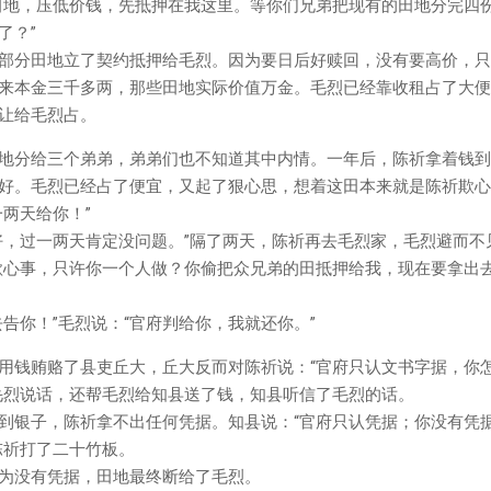
田地，压低价钱，先抵押在我这里。等你们兄弟把现有的田地分完四
了？”
部分田地立了契约抵押给毛烈。因为要日后好赎回，没有要高价，只
来本金三千多两，那些田地实际价值万金。毛烈已经靠收租占了大便
让给毛烈占。
地分给三个弟弟，弟弟们也不知道其中内情。一年后，陈祈拿着钱到
好。毛烈已经占了便宜，又起了狠心思，想着这田本来就是陈祈欺心
两天给你！”
好，过一两天肯定没问题。”隔了两天，陈祈再去毛烈家，毛烈避而不
欺心事，只许你一个人做？你偷把众兄弟的田抵押给我，现在要拿出
告你！”毛烈说：“官府判给你，我就还你。”
用钱贿赂了县吏丘大，丘大反而对陈祈说：“官府只认文书字据，你
毛烈说话，还帮毛烈给知县送了钱，知县听信了毛烈的话。
到银子，陈祈拿不出任何凭据。知县说：“官府只认凭据；你没有凭
陈祈打了二十竹板。
为没有凭据，田地最终断给了毛烈。