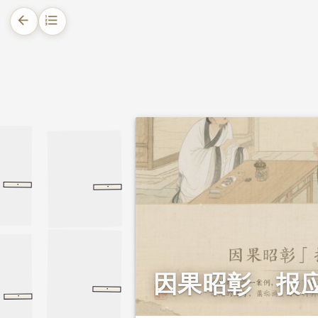
arrow_back
format_list_numbered
1.
摘要
2.
正文
2.1.
明州夏主簿冤债案
2.2.
庐州陈祈赎田案
·
·
增广贤文
上集
上集
礼记
中庸
中庸
因果昭彰 报
·
地狱品
起世经
地狱品
·
佛说无量寿经
卷下
卷下