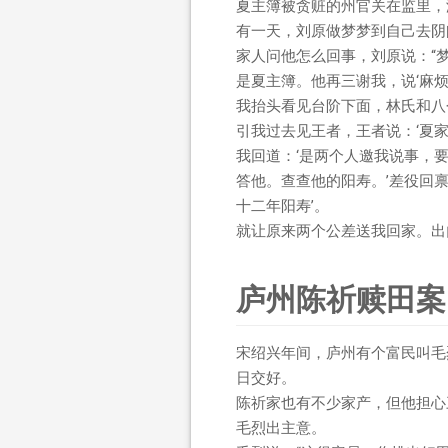
夏主簿被贪赃的州官关在监里，
有一天，刘原做梦梦到自己去阴
家人问他怎么回事，刘原说：“
是夏主簿。他再三谢我，说‘麻
我抬头看见台阶下面，林氏和八
引我过去见王者，王者说：‘夏
我回道：‘是两个人邀我说事，
答他。查查他的阳寿。’差役回
十二年阳寿’。
就让原来两个公差送我回家。出
庐州陈祈赎田案
宋绍兴年间，庐州有个富民叫毛
日交好。
陈祈家也有不少家产，但他担心
毛烈出主意。