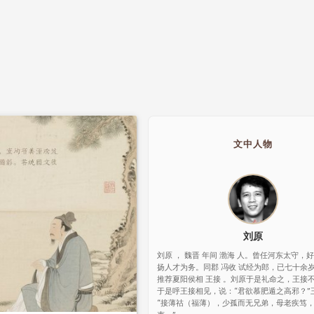
文中人物
刘原
刘原 ， 魏晋 年间 渤海 人。曾任河东太守，
扬人才为务。同郡 冯收 试经为郎，已七十余
推荐夏阳侯相 王接 。刘原于是礼命之，王接
于是呼王接相见，说：“君欲慕肥遁之高邪？”
“接薄祜（福薄），少孤而无兄弟，母老疾笃