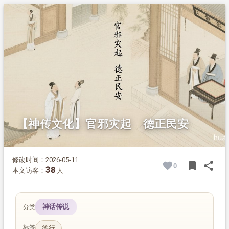
1.
摘要
2.
正文
2.1.
葛祚任职衡阳
2.2.
为民除害 妖木自移
【神传文化】官邪灾起 德正民安
修改时间：2026-05-11
bookmark
share
0
BOOK
SH
38
本文访客：
人
神话传说
分类
标签
德行