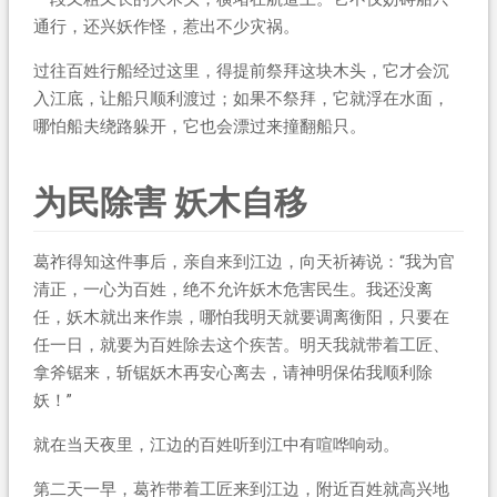
通行，还兴妖作怪，惹出不少灾祸。
过往百姓行船经过这里，得提前祭拜这块木头，它才会沉
入江底，让船只顺利渡过；如果不祭拜，它就浮在水面，
哪怕船夫绕路躲开，它也会漂过来撞翻船只。
为民除害 妖木自移
葛祚得知这件事后，亲自来到江边，向天祈祷说：“我为官
清正，一心为百姓，绝不允许妖木危害民生。我还没离
任，妖木就出来作祟，哪怕我明天就要调离衡阳，只要在
任一日，就要为百姓除去这个疾苦。明天我就带着工匠、
拿斧锯来，斩锯妖木再安心离去，请神明保佑我顺利除
妖！”
就在当天夜里，江边的百姓听到江中有喧哗响动。
第二天一早，葛祚带着工匠来到江边，附近百姓就高兴地