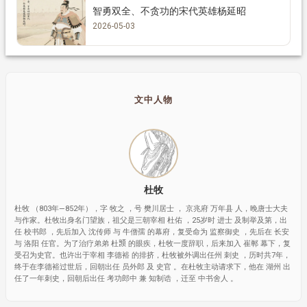
智勇双全、不贪功的宋代英雄杨延昭
2026-05-03
文中人物
杜牧
杜牧 （803年—852年），字 牧之 ，号 樊川居士 ， 京兆府 万年县 人，晚唐士大夫
与作家。杜牧出身名门望族，祖父是三朝宰相 杜佑 ，25岁时 进士 及制举及第，出
任 校书郎 ，先后加入 沈传师 与 牛僧孺 的幕府，复受命为 监察御史 ，先后在 长安
与 洛阳 任官。为了治疗弟弟 杜𫖮 的眼疾，杜牧一度辞职，后来加入 崔郸 幕下，复
受召为史官。也许出于宰相 李德裕 的排挤，杜牧被外调出任州 刺史 ，历时共7年，
终于在李德裕过世后，回朝出任 员外郎 及 史官 。在杜牧主动请求下，他在 湖州 出
任了一年刺史，回朝后出任 考功郎中 兼 知制诰 ，迁至 中书舍人 。