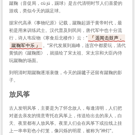
蹴鞠（音促局，cù jú，踢球）是古代清明时节人们喜爱的
游戏，类似今天的踢足球。
据宋代高承《事物纪原》记载，蹴鞠起源于黄帝时代，最
初是用来训练武士。汉代普及到民间，唐代军中也十分流
行，诗人韦应物《寒食后北楼作》云：“
遥闻击鼓声，
蹴鞠军中乐
。”宋代发展到巅峰，连宫中都爱玩，清代
黄慎的《蹴鞠图》，就描绘了宋太祖、宋太宗和大臣内侍
玩蹴鞠的场面。
到明清时期蹴鞠逐渐衰微，今天的踢毽子还留有蹴鞠的影
子。
放风筝
古人发明风筝，主要是为了怀念故人，每逢清明，人们把
对逝去亲友的情意寄托在风筝上，传送给出去的亲人，白
天、夜里都有人放风筝。夜里人们会在风筝下或拉线上挂
上一串串彩色小灯笼，像闪烁的明星，被称为“神灯”。