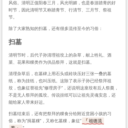
风俗。清明正值阳春三月，风光明媚，也是春游踏青的好
时节，因此清明节又称踏青节、行清节、三月节、祭祖
节。
除了大家熟知的扫墓，还有很多流传至今的习俗：
扫墓
清明节时，后代子孙清理祖坟上的杂草，献上牲礼、酒
菜、花果和粿类作为供品祭拜，这就是扫墓。
清理杂草后，在墓碑上用石头或砖块压好三张一叠的墓
纸，称为挂纸，也叫压纸。这除了表示子孙已经祭拜祖
坟，也象征替祖先“修理房子”，还说明这座坟有后人祭奠，
不是无人祭拜的孤坟。传说挂纸可以让祖先灵魂安息，还
能给家人带来好运。
扫墓结束后，还有把祭拜的粿食分给附近贫困小孩的习
俗，称为“揖墓粿”，又称乞墓粿，象征“
祖德流
芳
”。