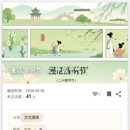
1.
摘要
2.
正文
2.1.
清明的得名与属性
2.2.
寒食节：清明节的前身
2.2.1.
介子推割股奉君的传说
2.3.
清明节的传统习俗
2.3.1.
扫墓
2.3.2.
植树
2.3.3.
踏青
2.3.4.
插柳戴柳
漫话清明节（二十四节气）
2.3.5.
荡秋千
2.3.6.
蹴鞠
2.3.7.
放风筝
修改时间：2026-05-02
bookmark
share
0
BOOK
SH
2.4.
结语
41
本文访客：
人
文化漫谈
分类
标签
节气
孝