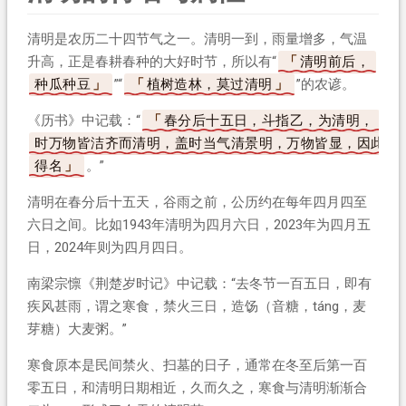
清明是农历二十四节气之一。清明一到，雨量增多，气温
升高，正是春耕春种的大好时节，所以有“
清明前后，
种瓜种豆
”“
植树造林，莫过清明
”的农谚。
《历书》中记载：“
春分后十五日，斗指乙，为清明，
时万物皆洁齐而清明，盖时当气清景明，万物皆显，因此
得名
。”
清明在春分后十五天，谷雨之前，公历约在每年四月四至
六日之间。比如1943年清明为四月六日，2023年为四月五
日，2024年则为四月四日。
南梁宗懔《荆楚岁时记》中记载：“去冬节一百五日，即有
疾风甚雨，谓之寒食，禁火三日，造饧（音糖，táng，麦
芽糖）大麦粥。”
寒食原本是民间禁火、扫墓的日子，通常在冬至后第一百
零五日，和清明日期相近，久而久之，寒食与清明渐渐合