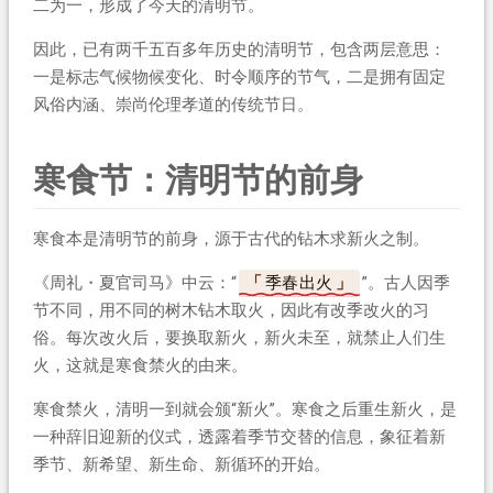
二为一，形成了今天的清明节。
因此，已有两千五百多年历史的清明节，包含两层意思：
一是标志气候物候变化、时令顺序的节气，二是拥有固定
风俗内涵、崇尚伦理孝道的传统节日。
寒食节：清明节的前身
寒食本是清明节的前身，源于古代的钻木求新火之制。
《周礼・夏官司马》中云：“
季春出火
”。古人因季
节不同，用不同的树木钻木取火，因此有改季改火的习
俗。每次改火后，要换取新火，新火未至，就禁止人们生
火，这就是寒食禁火的由来。
寒食禁火，清明一到就会颁“新火”。寒食之后重生新火，是
一种辞旧迎新的仪式，透露着季节交替的信息，象征着新
季节、新希望、新生命、新循环的开始。