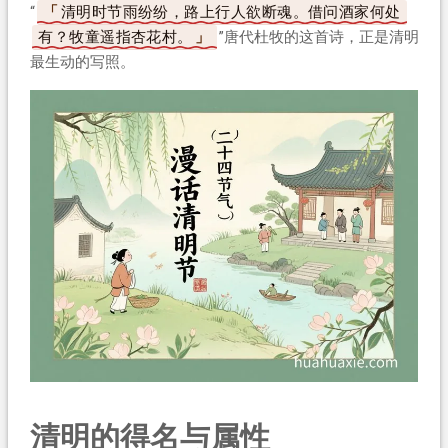
“
清明时节雨纷纷，路上行人欲断魂。借问酒家何处
有？牧童遥指杏花村。
”唐代杜牧的这首诗，正是清明
最生动的写照。
清明的得名与属性