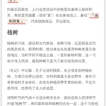
扫墓后回家前，人们会把供品中的熟蛋在墓碑上敲碎剥
壳，再把蛋壳抛覆（谐音“复”）在自家祖坟上，象征“
由
剥而复
”，代表脱除噩运、开运新生。
植树
植树的习俗，据说和古代祭祖、丧葬习俗，以及荫庇后代
的寓意有关。西周时期，统治者会在坟墓旁种树来显示身
份地位，当时平民不能这么做，一直到春秋时期，这一习
俗才传入民间，最初种树只是为了标示祖坟的位置。
《礼记》中记载，孔子云游列国前，在父母坟前种植松
柏，方便日后辨认祖坟。古时的陵墓大多在野外，每年只
有祭祖时才会前往，在坟头种植四季常青的松柏，不仅方
便寻找，也寄托了后人的追思。
清明时节的气候十分适合树木生长，因此也有人把清明节
叫做“植树节”，将扫墓祭祖和植树结合在一起，这个习俗也