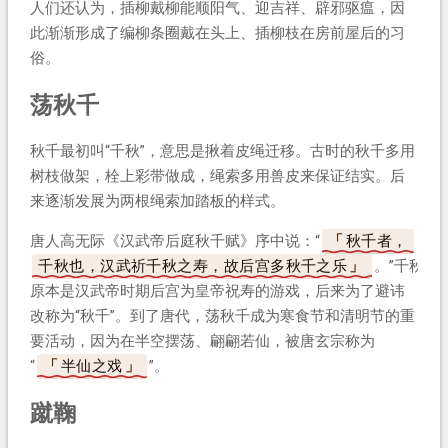
人们还认为，插柳戴柳能顺阳气、迎吉祥、辟邪驱瘟，因
此渐渐形成了编柳条圈戴在头上、插柳枝在房前屋后的习
俗。
荡秋千
秋千最初叫“千秋”，意思是揪着皮绳迁移。古时的秋千多用
树枝做架，栓上彩带做成，绳索多用兽皮来保证结实。后
来逐渐发展为两根绳索加踏板的样式。
唐人高无际《汉武帝后庭秋千赋》序中说：“
秋千者，
千秋也，汉武祈千秋之寿，故后宫多秋千之乐
。”千秋
原本是汉武帝时期后宫为皇帝祝寿的游戏，后来为了避讳
改称为“秋千”。到了唐代，荡秋千成为寒食节和清明节的重
要活动，因为在半空摆荡、翩翩若仙，被唐玄宗称为
“
半仙之戏
”。
蹴鞠