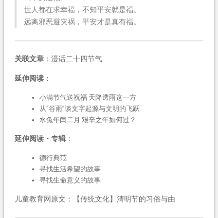
世人都在求幸福，不知平安就是福。
远离邪恶避灾祸，平安才是真有福。
关联文章
：漫话二十四节气
延伸阅读
：
小满节气送祝福 天降透雨这一方
从“谷雨”谈文字起源与文明的飞跃
水兔年闰二月 艰辛之年如何过？
延伸阅读・专辑
：
德行典范
寻找生活希望的故事
寻找生命意义的故事
儿童教育网原文：【传统文化】清明节的习俗与由