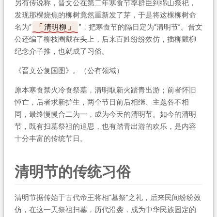
另有传说称，晋文公在第二年寒食节率群臣到绵山祭祀，
发现那棵烧焦的柳树竟然重新发了芽，于是将这棵柳树命
名为“
清明柳
”，把寒食节的隔日定为“清明节”。晋文
公还编了柳枝圈戴在头上，后来百姓纷纷效仿，插柳戴柳
纪念介子推，也就成了习俗。
《晋文公复国图》。（公有领域）
原本寒食禁火冷食祭墓，清明取新火踏青出游；前者怀旧
悼亡，后者求新护生，两个节日前后相继、主题各不相
同，最终慢慢合二为一，成为今天的清明节。如今的清明
节，既有扫墓祭祖的追思，也有踏青出游的欢乐，是内容
十分丰富的传统节日。
清明节的传统习俗
清明节据传始于古代帝王将相“墓祭”之礼，后来民间纷纷效
仿，在这一天祭祖扫墓，历代沿袭，成为中华民族固定的