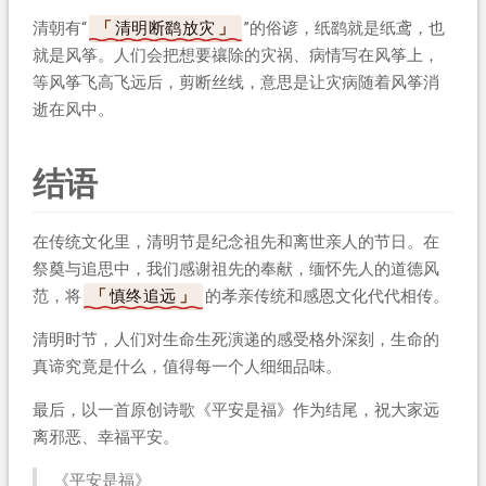
清朝有“
清明断鹞放灾
”的俗谚，纸鹞就是纸鸢，也
就是风筝。人们会把想要禳除的灾祸、病情写在风筝上，
等风筝飞高飞远后，剪断丝线，意思是让灾病随着风筝消
逝在风中。
结语
在传统文化里，清明节是纪念祖先和离世亲人的节日。在
祭奠与追思中，我们感谢祖先的奉献，缅怀先人的道德风
范，将
慎终追远
的孝亲传统和感恩文化代代相传。
清明时节，人们对生命生死演递的感受格外深刻，生命的
真谛究竟是什么，值得每一个人细细品味。
最后，以一首原创诗歌《平安是福》作为结尾，祝大家远
离邪恶、幸福平安。
《平安是福》