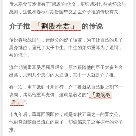
后来寒食节逐渐有了“感恩”的含义，更强调对过往的怀念与
感谢，这也和春秋时期晋国忠义之臣介子推的传说有关。
介子推
割股奉君
的传说
传说春秋战国时，晋献公的妃子骊姬，为了让自己的儿子
奚齐继位，逼死了太子申生。申生的弟弟重耳为了避祸，
被迫流亡。
流亡期间重耳受尽屈辱艰辛，原本跟随他的臣子大多各奔
出路，只剩几个忠心的人追随，其中一人就是介子推。
有一次，重耳饿到寸步难行，介子推就从自己腿上割下一
块肉，烤熟给重耳充饥，这就是著名的“
割股奉
君
”。
十九年后，重耳回国即位，就是春秋五霸之一的晋文公。
他封赏跟随自己流亡的臣子，却偏偏忘了返乡探母的介子
推。