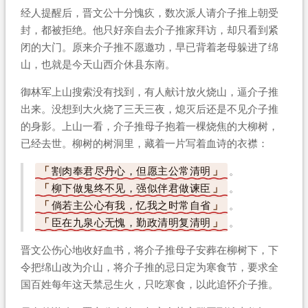
经人提醒后，晋文公十分愧疚，数次派人请介子推上朝受
封，都被拒绝。他只好亲自去介子推家拜访，却只看到紧
闭的大门。原来介子推不愿邀功，早已背着老母躲进了绵
山，也就是今天山西介休县东南。
御林军上山搜索没有找到，有人献计放火烧山，逼介子推
出来。没想到大火烧了三天三夜，熄灭后还是不见介子推
的身影。上山一看，介子推母子抱着一棵烧焦的大柳树，
已经去世。柳树的树洞里，藏着一片写着血诗的衣襟：
割肉奉君尽丹心，但愿主公常清明
。
柳下做鬼终不见，强似伴君做谏臣
。
倘若主公心有我，忆我之时常自省
。
臣在九泉心无愧，勤政清明复清明
。
晋文公伤心地收好血书，将介子推母子安葬在柳树下，下
令把绵山改为介山，将介子推的忌日定为寒食节，要求全
国百姓每年这天禁忌生火，只吃寒食，以此追怀介子推。