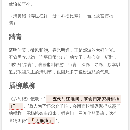
就流传至今。
（清黄钺《寿世征祥・册・乔松比寿》，台北故宫博物
院）
踏青
清明时节，微风和煦、春光明媚，正是郊游的大好时光。
不管男女老幼，连平日很少出门的女子，都会穿上新鞋，
到郊外“踏青”，踏青也叫春游、行青、探春、寻春。原本以
追思敬祖为主的清明节，也因此多了轻松游憩的气息。
插柳戴柳
《岁时记》记载：“
五代时江淮间，寒食日家家折柳插
门
。”后人为了怀念介子推，会用面粉和枣泥捏成燕子
的模样，用杨柳条串起来，插在门上召唤他的灵魂，这个
食物叫做“
之推燕
”。