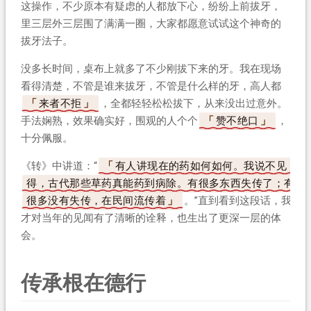
这操作，不少原本有疑虑的人都放下心，纷纷上前拔牙，
里三层外三层围了满满一圈，大家都愿意试试这个神奇的
拔牙法子。
没多长时间，桌布上就多了不少刚拔下来的牙。我在现场
看得清楚，不管是谁来拔牙，不管是什么样的牙，高人都
来者不拒
，全都轻轻松松拔下，从来没出过意外。
手法娴熟，效果确实好，围观的人个个
赞不绝口
，
十分佩服。
《转》中讲道：“
有人讲现在的药如何如何。我说不见
得，古代那些草药真能药到病除。有很多东西失传了；有
很多没有失传，在民间流传着
。”直到看到这段话，我
才对当年的见闻有了清晰的诠释，也生出了更深一层的体
会。
传承根在德行