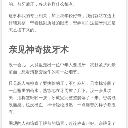
的、前牙后牙，各式各样什么都有。
这事和我的专业相关，加上我年轻好奇，我们就站在边上
仔细观察，带着挑剔质疑的眼光，想弄明白这些牙到底是
怎么拔下来的。
亲见神奇拔牙术
没一会儿，人群里走出一位中年人要拔牙，我赶紧挤到最
前面，想看清整套操作的每一处细节。
只见高人先检查了要拔除的牙，不打麻药，只拿棉签蘸了
一点瓶里的药水，熟练地在牙周擦了几下。没一会儿功
夫，用棉签轻轻一拨，牙就完完整整脱落了下来。患者既
没痛感，也没出血，神情轻松淡然，一点痛苦的样子都没
有。
围观的人都惊叹于眼前的场景，连连称奇叫好。亲眼见了