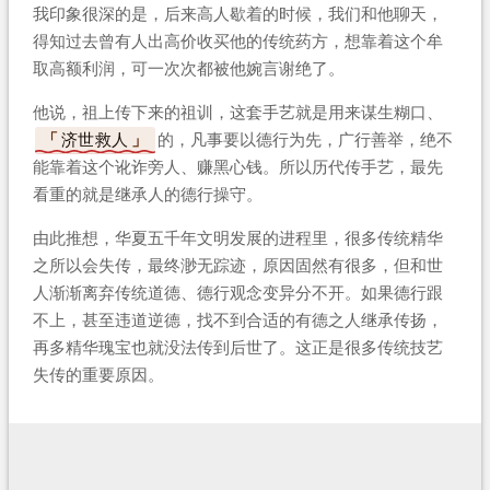
我印象很深的是，后来高人歇着的时候，我们和他聊天，
得知过去曾有人出高价收买他的传统药方，想靠着这个牟
取高额利润，可一次次都被他婉言谢绝了。
他说，祖上传下来的祖训，这套手艺就是用来谋生糊口、
济世救人
的，凡事要以德行为先，广行善举，绝不
能靠着这个讹诈旁人、赚黑心钱。所以历代传手艺，最先
看重的就是继承人的德行操守。
由此推想，华夏五千年文明发展的进程里，很多传统精华
之所以会失传，最终渺无踪迹，原因固然有很多，但和世
人渐渐离弃传统道德、德行观念变异分不开。如果德行跟
不上，甚至违道逆德，找不到合适的有德之人继承传扬，
再多精华瑰宝也就没法传到后世了。这正是很多传统技艺
失传的重要原因。