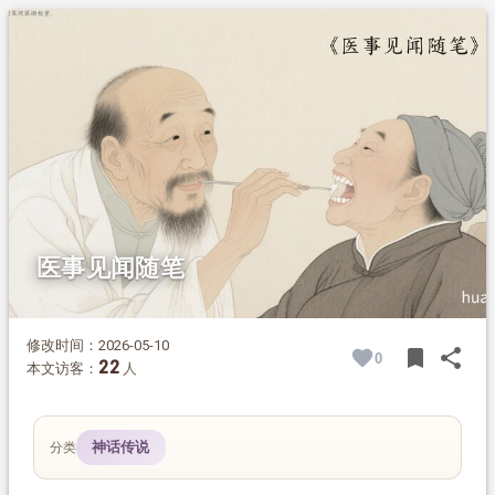
1.
摘要
2.
正文
2.1.
胡同口遇奇摊
2.2.
亲见神奇拔牙术
2.3.
传承根在德行
医事见闻随笔
修改时间：2026-05-10
bookmark
share
0
BOOK
SH
22
本文访客：
人
神话传说
分类