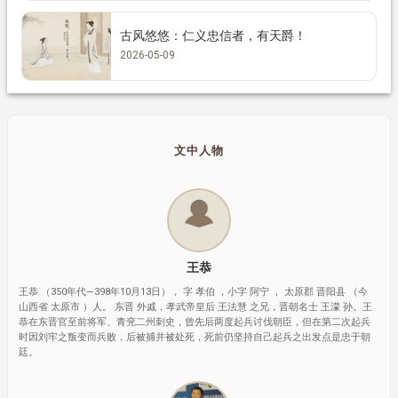
古风悠悠：仁义忠信者，有天爵！
2026-05-09
文中人物
王恭
王恭 （350年代—398年10月13日）， 字 孝伯 ，小字 阿宁 ， 太原郡 晋阳县 （今
山西省 太原市 ）人。 东晋 外戚，孝武帝皇后 王法慧 之兄，晋朝名士 王濛 孙。王
恭在东晋官至前将军、青兖二州刺史，曾先后两度起兵讨伐朝臣，但在第二次起兵
时因刘牢之叛变而兵败，后被捕并被处死，死前仍坚持自己起兵之出发点是忠于朝
廷。