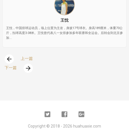
王忱
王忱，中国排球运动员，场上位置为主攻，身披17号球衣。身高189厘米，体重70公
斤，扣球高度3.08米。王忱曾代表八一女排参加多年联赛和全运会。后转会到北京参
加...
arrow_back
上一篇
arrow_forward
下一篇
Twitter
Facebook
Google
Plus
Copyright ©
2018 - 2026
huahuaxie.com