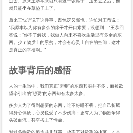
过去。原来王恭本来就只有这一张席子，送出去之后，他
就只能坐在草垫子上了。
后来王忱听说了这件事，既惊讶又惭愧，连忙对王恭说：
“我原本以为你有多余的席子才开口索要，没想到……”王恭回
答说：“你不了解我，我做人向来不喜欢生活里有多余的东
西。少了物质上的累赘，才会有心灵上自在的空间，这才
是真正的幸福啊。”
故事背后的感悟
人的一生当中，我们真正“需要”的东西其实并不多，而被欲
望牵引出的“想要”的东西却有太多太多。
多少人为了得到想要的东西，吃不好睡不香，把自己折腾
得身心俱疲，心灵也受了不少伤痛；更有人为了物欲争得
头破血流，甚至搭上了性命。
对过多物欲的追逐并非好事，放不下对欲望的执著，才是