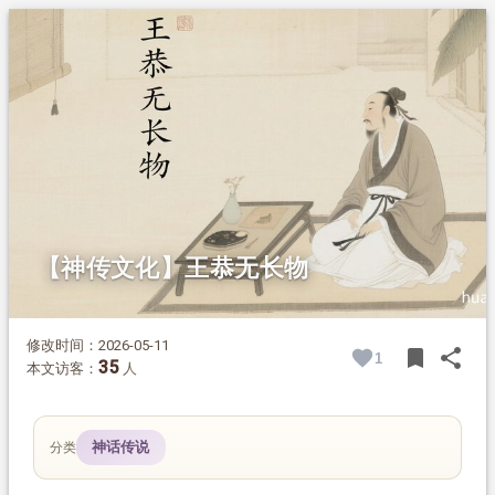
1.
摘要
2.
正文
2.1.
《世说新语》中的典故
2.2.
故事背后的感悟
【神传文化】王恭无长物
修改时间：2026-05-11
bookmark
share
1
BOOK
SH
35
本文访客：
人
神话传说
分类