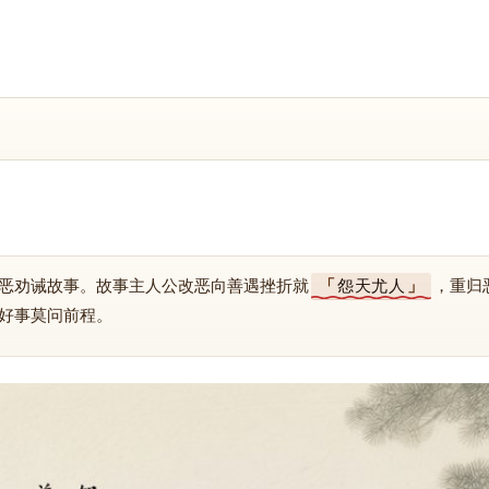
恶劝诫故事。故事主人公改恶向善遇挫折就
怨天尤人
，重归
好事莫问前程。