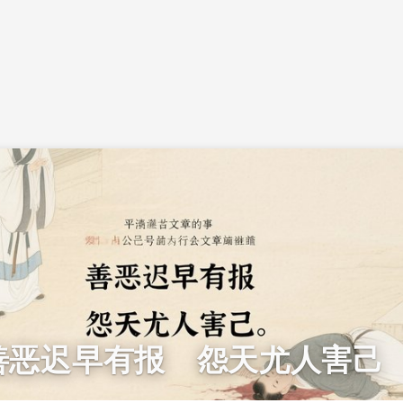
善恶迟早有报 怨天尤人害己