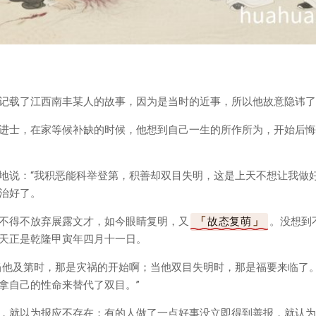
记载了江西南丰某人的故事，因为是当时的近事，所以他故意隐讳了
进士，在家等候补缺的时候，他想到自己一生的所作所为，开始后悔
地说：“我积恶能科举登第，积善却双目失明，这是上天不想让我做好
治好了。
不得不放弃展露文才，如今眼睛复明，又
故态复萌
。没想到
天正是乾隆甲寅年四月十一日。
当他及第时，那是灾祸的开始啊；当他双目失明时，那是福要来临了
拿自己的性命来替代了双目。”
，就以为报应不存在；有的人做了一点好事没立即得到善报，就认为