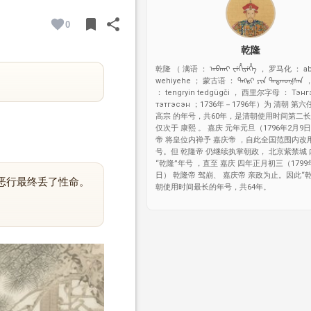
bookmark
share
0
BOOKMARK
SHARE
乾隆
乾隆 （ 满语 ： ᠠᠪᡴᠠᡳ ᠸᡝᡥᡳᠶᡝᡥᡝ ， 罗马化 ： ab
wehiyehe ； 蒙古语 ： ᠲᠩᠷᠢ ᠶᠢᠨ ᠲᠡᠳᠭᠦᠭᠰᠡ
： tengryin tedgügči ， 西里尔字母 ： Тэнг
тэтгэсэн ；1736年－1796年）为 清朝 第
高宗 的年号，共60年，是清朝使用时间第二
仅次于 康熙 。 嘉庆 元年元旦（1796年2月9
帝 将皇位内禅予 嘉庆帝 ，自此全国范围内改用
号。但 乾隆帝 仍继续执掌朝政， 北京紫禁城
“乾隆”年号 ，直至 嘉庆 四年正月初三（1799
日） 乾隆帝 驾崩、 嘉庆帝 亲政为止。因此“
恶行最终丢了性命。
朝使用时间最长的年号，共64年。