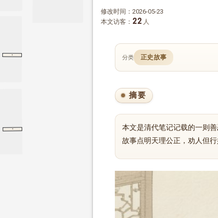
修改时间：2026-05-23
22
本文访客：
人
·
正史故事
分类
宪问
论语
宪问
摘要
本文是清代笔记记载的一则善
·
李德林传
李德林传
隋书
故事点明天理公正，劝人但行