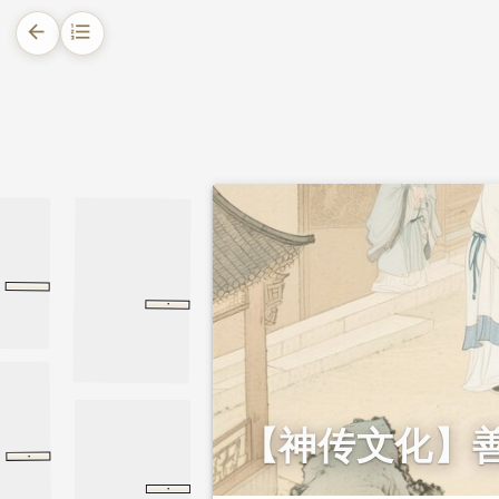
arrow_back
format_list_numbered
1.
摘要
2.
正文
增广贤文
·
姑妄听之三
阅微草堂笔记
姑妄听之三
【神传文化】
·
第七十九章
第七十九章
老子
·
任法
管子
任法