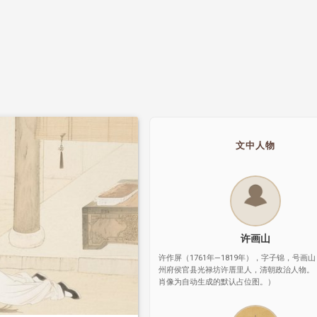
文中人物
许画山
许作屏（1761年—1819年），字子锦，号画
州府侯官县光禄坊许厝里人，清朝政治人物。
肖像为自动生成的默认占位图。）