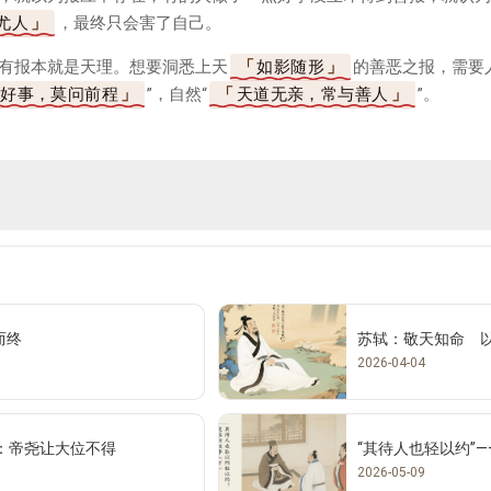
尤人
，最终只会害了自己。
有报本就是天理。想要洞悉上天
如影随形
的善恶之报，需要
行好事，莫问前程
”，自然“
天道无亲，常与善人
”。
而终
苏轼：敬天知命 
2026-04-04
：帝尧让大位不得
“其待人也轻以约”
2026-05-09