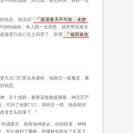
全不同的道路。所以说，善恶好坏，就在一念
的信念。俗语说“
湛湛青天不可欺，未曾
暗中得到福佑；有人因一念邪恶，就早早招来灾
是善恶只在心念之间罢了。所谓
福田就在
更天出门打算去杀缪材。他路过一座庵堂，庵
目凶恶。
神，百十成群，被香花旌旗簇拥着，神态庄严
他，可到了他家门口，我转念一想，他虽然对
改变念头回来了。”
；转成善念，就有福神跟从。你的转变，神明
举，官位做到了卿相，而缪材则死在了乱军之