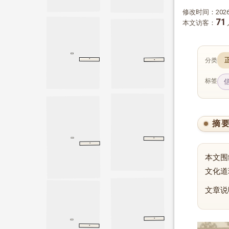
修改时间：2026-
71
本文访客：
·
·
分类
冯玉兰
元杂剧
冯玉兰
齐物论
庄子
齐物论
标签
摘
·
同类相动
同类相动
春秋繁露
·
太上感应篇例证
元自实
元自实
本文围
文化道
文章说
·
周易
坤卦
坤卦
·
内篇谏上
内篇谏上
晏子春秋