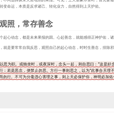
转变命运，本质是反求诸己、转化业力，自然得到上天护佑。
观照，常存善念
个起心动念，都是未来果报的因。心起善念，就能感得正神护佑，诸
，就是要常常自我反思，观照自己的起心动念，时时生善念，排除邪
以思为职。或独坐时，或夜深时，念头一起，则自思曰：“这是好
行；若是恶念，便禁止勿思。方行一事则思之，以为“此事合天理
而勿行。不可为分毫违心害理之事，则上天必保护你，神明必加佑