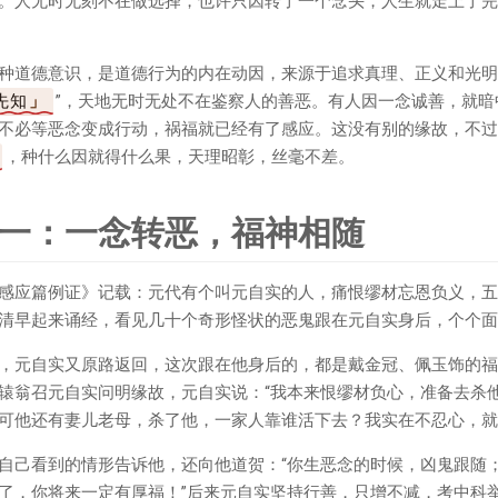
。人无时无刻不在做选择，也许只因转了一个念头，人生就走上了完
种道德意识，是道德行为的内在动因，来源于追求真理、正义和光明
先知
”，天地无时无处不在鉴察人的善恶。有人因一念诚善，就
不必等恶念变成行动，祸福就已经有了感应。这没有别的缘故，不过
，种什么因就得什么果，天理昭彰，丝毫不差。
一：一念转恶，福神相随
感应篇例证》记载：元代有个叫元自实的人，痛恨缪材忘恩负义，五
清早起来诵经，看见几十个奇形怪状的恶鬼跟在元自实身后，个个面
，元自实又原路返回，这次跟在他身后的，都是戴金冠、佩玉饰的福
辕翁召元自实问明缘故，元自实说：“我本来恨缪材负心，准备去杀
可他还有妻儿老母，杀了他，一家人靠谁活下去？我实在不忍心，就
自己看到的情形告诉他，还向他道贺：“你生恶念的时候，凶鬼跟随
了，你将来一定有厚福！”后来元自实坚持行善，只增不减，考中科