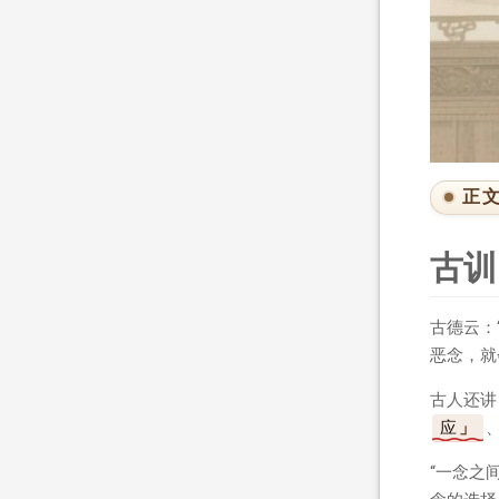
正
古训
古德云：
恶念，就
古人还讲
应
“一念之