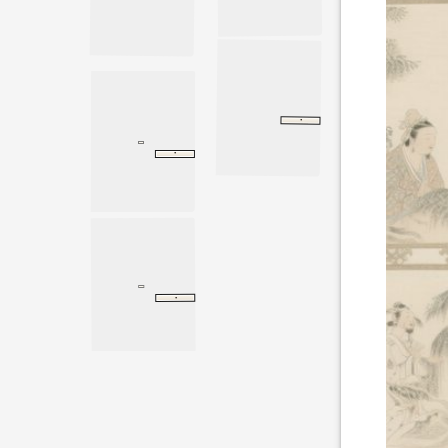
·
天官书
天官书
史记
·
翟方进传
翟方进传
汉书
·
古训
感应
感应