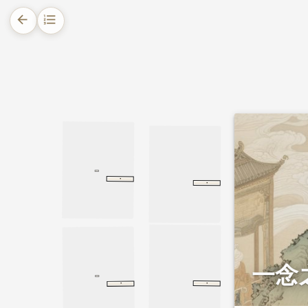
arrow_back
format_list_numbered
1.
摘要
2.
正文
2.1.
古训：善恶只在一念之间
2.2.
典故一：一念转恶，福神相随
·
·
谕子书
杨继盛
谕子书
吕氏春秋
制乐
制乐
2.3.
典故二：善念之力，可转祸为福
2.4.
时时观照，常存善念
一念
·
·
六祖坛经
疑问品
疑问品
格言联璧
存心
存心