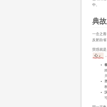
中。
典故
一念之善
反躬自省
荧惑就是
心
同一灾象