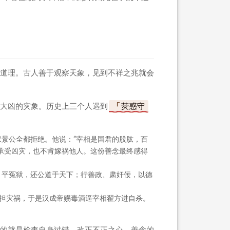
道理。古人善于观察天象，见到不祥之兆就会
大凶的灾象。历史上三个人遇到
荧惑守
景公全都拒绝。他说：“宰相是国君的股肱，百
承受凶灾，也不肯嫁祸他人。这份善念最终感得
、平冤狱，还公道于天下；行善政、肃奸佞，以德
担灾祸，于是汉成帝赐毒酒逼宰相翟方进自杀。
的就是检查自身过错，改正不正之心。善念的