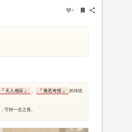
bookmark
share
0
BOOKMARK
SHARE
天人感应
、
善恶有报
的传统
，守持一念之善。