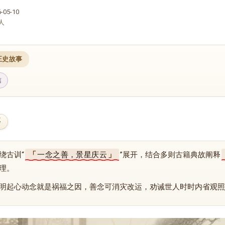
05-10
人
正史故事
信
要
绕古训“
一念之善，景星庆云
”展开，结合多则古籍典故阐释
理。
明起心动念就是祸福之因，善念可消灾改运，劝诫世人时时内省观照