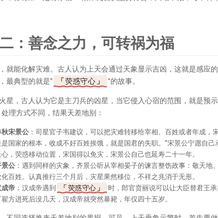
二：善念之力，可转祸为福
，就能化解灾难。古人认为上天会通过天象显示吉凶，这就是感应的
，最典型的就是“
荧惑守心
”的故事。
火星，古人认为它是主刀兵的凶星，当它侵入心宿的范围，就是预示
，处理方式不同，结果天差地别：
春秋宋景公
：司星官子韦建议，可以把灾难转移给宰相、百姓或者年成，宋
姓是国家的根本，收成不好百姓挨饿，就是国君的失职。”宋景公宁愿自己
天心，荧惑移动位置，宋国得以免灾，宋景公自己也延寿二十一年。
齐景公
：遇到同样的灾象，齐景公听从宰相晏子的谏言整饬政事：敬天地
教化百姓。认真推行三个月后，灾星果然移位，不祥之兆消于无形。
汉成帝
：汉成帝遇到
荧惑守心
时，郎官贲丽说可以让大臣替君王承
可翟方进死后没几天，汉成帝就突然暴毙，年仅四十五岁。
，不同选择换来天差地别的果报。可见，上天垂象示警时，首先要做