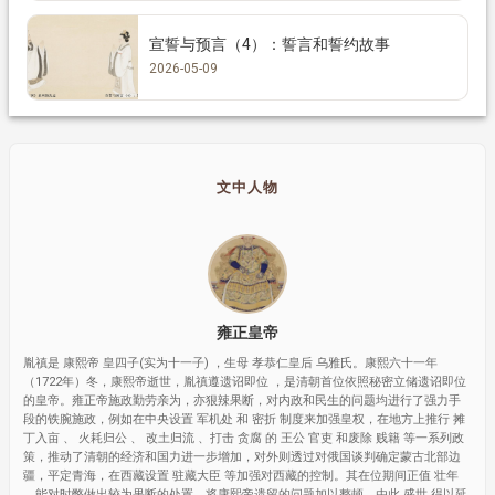
宣誓与预言（4）：誓言和誓约故事
2026-05-09
文中人物
雍正皇帝
胤禛是 康熙帝 皇四子(实为十一子) ，生母 孝恭仁皇后 乌雅氏。康熙六十一年
（1722年）冬，康熙帝逝世，胤禛遵遗诏即位 ，是清朝首位依照秘密立储遗诏即位
的皇帝。雍正帝施政勤劳亲为，亦狠辣果断，对内政和民生的问题均进行了强力手
段的铁腕施政，例如在中央设置 军机处 和 密折 制度来加强皇权，在地方上推行 摊
丁入亩 、 火耗归公 、 改土归流 、打击 贪腐 的 王公 官吏 和废除 贱籍 等一系列政
策，推动了清朝的经济和国力进一步增加，对外则透过对俄国谈判确定蒙古北部边
疆，平定青海，在西藏设置 驻藏大臣 等加强对西藏的控制。其在位期间正值 壮年
，能对时弊做出较为果断的处置，将康熙帝遗留的问题加以整顿，由此 盛世 得以延