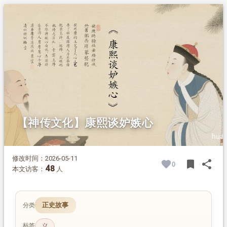
1.
摘要
2.
正文
2.1.
第一则
2.1.1.
训文
2.1.2.
白话翻译
2.2.
第二则
2.2.1.
训文
2.2.2.
白话翻译
【神传文化】康熙谈妒嫉心
修改时间：2026-05-11
bookmark
share
0
BOOK
SH
48
本文访客：
人
正史故事
分类
标签
义