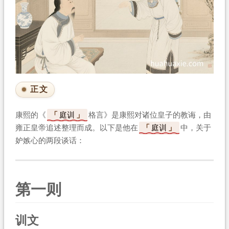
正文
康熙的《
庭训
格言》是康熙对诸位皇子的教诲，由
雍正皇帝追述整理而成。以下是他在
庭训
中，关于
妒嫉心的两段谈话：
第一则
训文