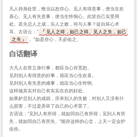
凡人持身处世，惟当以恕存心。见人有得意事，便当生欢
喜心。见人有失意事，便当生怜悯心。此皆自己实受用
处。若夫忌人之成，乐人之败，何与人事？徒自坏心术
耳。古语云：“
见人之得，如己之得。见人之失，如己
之失
。”如是存心，天必佑之。
白话翻译
大凡人在世立身行事，都应当心存宽恕。
见到别人有得意的好事，就应当心生欢喜。
见到别人有失意的难事，就应当心生怜悯。
这样做其实对自己有实实在在的好处。
如果妒忌别人的成就，庆幸别人的失败，对别人又没有什
么损害，不过是弄坏了自己的心术罢了。
古语说：“见到人有所得，就如同自己有所得；见到人有所
失，就如同自己有所失。”能存这样的心念，上天一定会护
佑你。