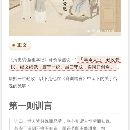
正文
《清史稿·圣祖本纪》评价康熙说：“
早承大业，勤政爱
民。经文纬武，寰宇一统。虽曰守成，实同开创焉
。”
康熙一生勤政，以下是他在《庭训格言》中留下的关于劳
逸的见解：
第一则训言
训曰：世人皆好逸而恶劳，朕心则谓人恒劳而知逸。
若安于逸则不惟不知逸，而遇劳即不能堪矣。故