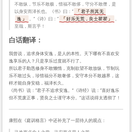
不敢纵，节乐不敢极，惜福不敢侈，守分不敢僭，是
以身安而泽长也。《书》曰：“
君子所其无
逸
。”《诗》曰：“
好乐无荒，良士瞿瞿
。”
至哉，斯言乎！
白话翻译：
我曾说，追求身体安逸，是人的本性。天下哪有不喜欢安
逸享乐的人？只是享乐过度就不行了。
所以君子勤恳修身不敢懒惰，克制欲望不敢放纵，节制玩
乐不敢过头，珍惜福分不敢奢侈，安守本分不敢越界，这
样才能自身安稳，福泽长久。
《尚书》说：“君子不追求安逸。”《诗经》说：“喜好逸乐
但不荒废正事，贤良之士谨守本分。”这话说得太透彻了！
康熙在《庭训格言》中还补充了一层待人的观点：