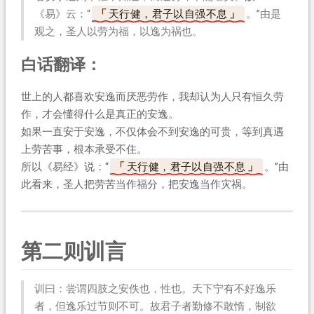
《易》云：“
天行健，君子以自强不息
。”由是
观之，圣人以劳为福，以逸为祸也。
白话翻译：
世上的人都喜欢安逸而厌恶劳作，我却认为人只有恒久劳
作，才会懂得什么是真正的安逸。
如果一直安于安逸，不仅体会不到安逸的可贵，等到真遇
上劳苦事，根本承受不住。
所以《易经》说：“
天行健，君子以自强不息
。”由
此看来，圣人把劳苦当作福分，把安逸当作灾祸。
第二则训言
训曰：尝谓四肢之安佚也，性也。天下宁有不好逸乐
者，但逸乐过节则不可。故君子者勤修不敢惰，制欲