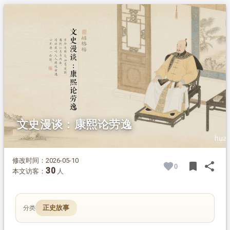
1.
摘要
2.
正文
2.1.
第一则训言
2.1.1.
白话翻译：
2.2.
第二则训言
2.2.1.
白话翻译：
文史漫谈：康熙论劳逸
修改时间：2026-05-10
bookmark
share
0
BOOK
SH
30
本文访客：
人
正史故事
分类