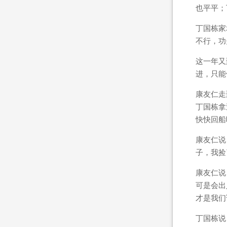
也平平；
丁国栋家
不行，功
这一年又
进，只能
康友仁走
丁国栋拿
快快回船
康友仁说
子，我捡
康友仁说
可是会出
才是我们
丁国栋说