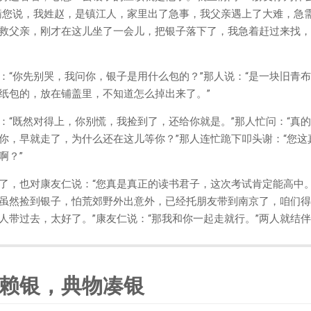
瞒您说，我姓赵，是镇江人，家里出了急事，我父亲遇上了大难，急
救父亲，刚才在这儿坐了一会儿，把银子落下了，我急着赶过来找，
：“你先别哭，我问你，银子是用什么包的？”那人说：“是一块旧青
纸包的，放在铺盖里，不知道怎么掉出来了。”
：“既然对得上，你别慌，我捡到了，还给你就是。”那人忙问：“真的
你，早就走了，为什么还在这儿等你？”那人连忙跪下叩头谢：“您
啊？”
了，也对康友仁说：“您真是真正的读书君子，这次考试肯定能高中。
虽然捡到银子，怕荒郊野外出意外，已经托朋友带到南京了，咱们得
人带过去，太好了。”康友仁说：“那我和你一起走就行。”两人就结
赖银，典物凑银