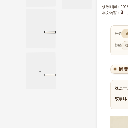
修改时间：2026-
31
本文访客：
分类
民间谚语
标签
摘
·
曲礼上
礼记
曲礼上
这是一
故事印