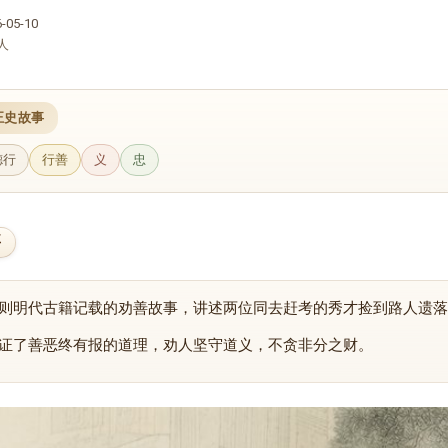
05-10
人
正史故事
德行
行善
义
忠
要
则明代古籍记载的劝善故事，讲述两位同去赶考的秀才捡到路人遗落
证了善恶终有报的道理，劝人坚守道义，不贪非分之财。