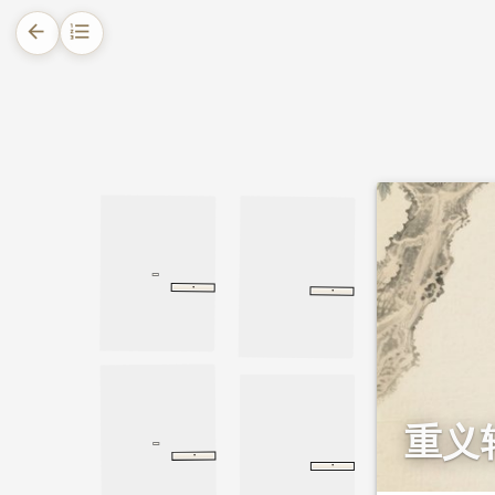
arrow_back
format_list_numbered
1.
摘要
2.
正文
2.1.
赴考遇阻，古庙拾银
2.2.
等候失主，结伴同行
·
·
增广贤文
上集
上集
举案齐眉
第一折
第一折
2.3.
好友赖银，典物凑银
2.4.
放榜揭晓，善恶分途
2.5.
故事结语
重义
·
增广贤文
上集
上集
·
增广贤文
下集
下集