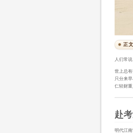
正
人们常说
世上总有
只分来早
仁轻财重
赴考
明代江南