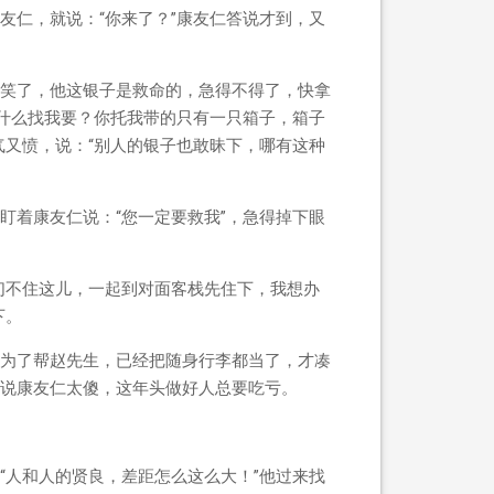
友仁，就说：“你来了？”康友仁答说才到，又
玩笑了，他这银子是救命的，急得不得了，快拿
凭什么找我要？你托我带的只有一只箱子，箱子
气又愤，说：“别人的银子也敢昧下，哪有这种
盯着康友仁说：“您一定要救我”，急得掉下眼
们不住这儿，一起到对面客栈先住下，我想办
下。
为了帮赵先生，已经把随身行李都当了，才凑
说康友仁太傻，这年头做好人总要吃亏。
“人和人的贤良，差距怎么这么大！”他过来找