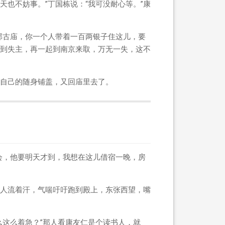
也不妨事。”丁国栋说：“我可没耐心等。”康
郊古庙，你一个人带着一百两银子住这儿，要
到失主，再一起到南京来取，万无一失，这不
自己的随身铺盖，又回庙里去了。
会，他要明天才到，我想在这儿借宿一晚，房
人流着汗，气喘吁吁跑到殿上，东张西望，嘴
么这么着急？”那人看康友仁是个读书人，就