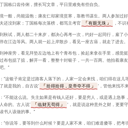
丁国栋口齿伶俐，擅长写文章，平日里难免有些自负。
境一般，尚能温饱；康友仁却家境贫寒，靠教书谋生。两人参加过好
夫还没到家；丁国栋每次落榜，都骂主考官
有眼无珠
，不识
到秋试，两人都二十来岁，都决心再考一次，约好一起同行，雇了小
停在江边等风。两人就一起上岸散步，看见一座古庙，就走了进去。
到神座旁，看见拜垫左边地上有个青布包，捡起来拿在手里，感觉挺
过布包掂了掂，解开一看，整整十封银子，一共一百两。他拍着康友
吧。”
：“这银子肯定是过路客人落下的，人家一定会来找，咱们得在这儿等
了就是我的，自古说‘
拾得拾得，皇帝夺不得
’，管他来找不来
：“不能这么说。失主如果是有钱人还好，要是穷人，或是遇上急事
人命的。古人说‘
临财无苟得
’，就是说这种意外之财，更要
读书人该做的事。”
：“你说等，要等到什么时候？要是人家不来，咱们难道傻等，把考功