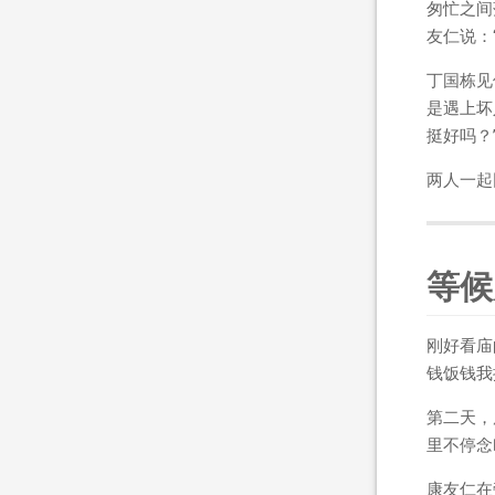
匆忙之间
友仁说：
丁国栋见
是遇上坏
挺好吗？
两人一起
等候
刚好看庙
钱饭钱我
第二天，
里不停念
康友仁在