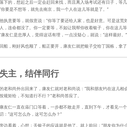
落下的，想起之后一定会赶回来找，而且离入场考试还有日子，等几天
“你要是不想等，就先去南京，我一个人在这儿等就是了。”
他执意要等，就假意说：“你等了要还给人家，也是好意。可是这荒
人，连命都没了。你一定要等，不如让我帮你收着银子，你在这儿等
”康友仁是忠厚人，觉得这话有理，一点没疑心，就说：“这样最好。”
回船，刚好风也顺了，船正要开，康友仁就把银子交给丁国栋，拿了
失主，结伴同行
的老和尚外出回来了，康友仁就对老和尚说：“我和朋友约在这儿相
按规矩给，不知道行不行？”老和尚答应了。
康友仁一直在庙门口等着，一步都不敢走开，直到下午，才看见一个
叨：“这可怎么办，这可怎么办？”
旁边看着，心想：丢银子的应该就是他了。就上前问：“朋友你为什