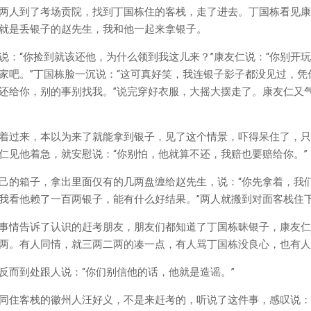
两人到了考场贡院，找到丁国栋住的客栈，走了进去。丁国栋看见康
就是丢银子的赵先生，我和他一起来拿银子。
说：“你捡到就该还他，为什么领到我这儿来？”康友仁说：“你别开
家吧。”丁国栋脸一沉说：“这可真好笑，我连银子影子都没见过，
还给你，别的事别找我。”说完穿好衣服，大摇大摆走了。康友仁又
着过来，本以为来了就能拿到银子，见了这个情景，吓得呆住了，只
仁见他着急，就安慰说：“你别怕，他就算不还，我赔也要赔给你。”
己的箱子，拿出里面仅有的几两盘缠给赵先生，说：“你先拿着，我
我看他赖了一百两银子，能有什么好结果。”两人就搬到对面客栈住
事情告诉了认识的赶考朋友，朋友们都知道了丁国栋昧银子，康友仁
两。有人同情，就三两二两的凑一点，有人骂丁国栋没良心，也有人
反而到处跟人说：“你们别信他的话，他就是造谣。”
同住客栈的徽州人汪好义，不是来赶考的，听说了这件事，感叹说：