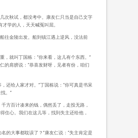
几次秋试，都没考中。康友仁只当是自己文字
有才学的人，天天喊冤叫屈。
船往金陵出发。船到镇江遇上逆风，没法前
重，就叫丁国栋：“你来看，这儿有个东西。”
仁的肩膀说：“恭喜发财呀，见者有份，咱们
，还给人家才对。”丁国栋说：“你可真是书呆
找。”
，千方百计凑来的钱，偶然丢了，走投无路，
守得住心。我们在这儿等，找到失主还给他，
名的大事都耽误了？”康友仁说：“失主肯定是