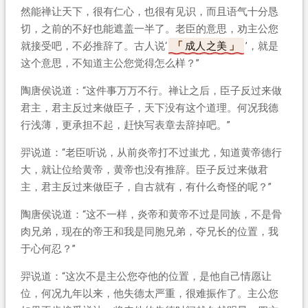
然能禅让天下，很有仁心，也很有见识，而且语气十分恳
切，之前的不好也能遮盖一半了。老臣的意思，劝主公您
就接受吧，不必推辞了。古人说‘
成人之美
’，就是
这个意思，不知道主公您觉得怎么样？”
陶唐侯说道：“这件事万万不行。禅让之后，臣子反过来做
君主，君主反过来做臣子，天下没有这个道理。何况我德
行浅薄，更承担不起，赶快写表章去辞掉吧。”
羿说道：“老臣听说，从前炎帝打不过蚩尤，知道黄帝德行
大，就让位给黄帝，黄帝也没有推辞。臣子反过来做君
主，君主反过来做臣子，自古就有，有什么奇怪的呢？”
陶唐侯说道：“这不一样，炎帝和黄帝不过是同族，不是骨
肉兄弟，现在的帝王和我是同胞兄弟，夺兄长的位置，我
于心何忍？”
羿说道：“这次不是主公您夺他的位置，是他自己情愿让
位，何况九年以来，他失德太严重，很难振作了。主公您