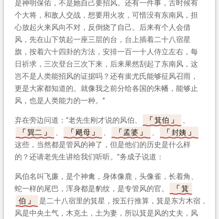
是神明保佑，不是她自己要招风。还有一件事，古时候有
个大将，和敌人交战，想要用火攻，可惜没有东南风，担
心放起火来风向不对，反倒烧了自己。后来有个人会借
风，先在山下筑起一座三层的台，台上插着二十八宿星
旗，按着六十四卦的方法，安排一百一十人侍立左右，每
日祈求，三次登台三次下来，后来果然刮起了东南风，这
岂不是人类能招风的证据吗？还有蚩尤氏能够征风召雨，
更是大家都知道的。就像我之前分给各国的朱幡，能够止
风，也是人类能力的一种。”
弃在旁边问道：“老先生刚才说的风伯、
箕伯
、
巽二
、
飓母
、
孟婆
、
封姨
这些，当然都是管风的神了，但是他们的历史是什么样
的？还请老先生讲给我们听听。”务成子说道：
风伯名叫飞廉，是个神禽，身体像鹿，头像雀，长着角、
蛇一样的尾巴，浑身都是豹纹，是专管风的官。
箕
伯
是二十八宿里的箕星，按五行推算，箕是东方木宿，
风是中央土气，木克土，土为妻，所以箕是风的丈夫，风