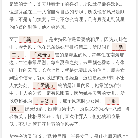
是箕的妻子，丈夫顺着妻子的喜好，所以箕星最喜欢风。
但是箕星在二十八宿里有自己的专职，所以他管风只是顺
带，不是专门负责，平时不怎么管理，只有月亮走到箕星
的位置的时候，他才会起风。
至于
巽二
，是主持风信最重要的职员，因为八卦之
中，巽为风，他在兄弟姊妹里排行第二，所以叫作
巽
二
。
飓母
管的是海里的风，常年住在南海那
边，生性非常暴烈。每当夏秋之交，云里颜色昏暗，有像
虹一样的云气，长六七尺，就是她要出来的信号。船夫看
到这个信号，就可以提前预备躲避，这也是她暴烈却不害
人的好处。
孟婆
管的是江里的风，她常游荡在江
中，出入的时候一定有风跟着，因为她是天帝的女儿，所
以尊称她为
孟婆
，那个风就叫少女风。
封
姨
姊妹很多，她排行第十八，所以又称为风十八姨，年
轻貌美，性格最轻狂，专门喜欢作弄人，但她的职位最
低，不过是管开花时节的信风罢了。
契在旁边又问道：“风神里面一半是女子，是什么原因呢？”