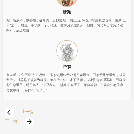
唐尧
尧，名放勋，伊祁姓，谥号尧，史称唐尧，中国上古传说中部落联盟首领，位列“五
帝”之一。出生于洛水的一个小渚上，在伊河流域长大，初封于陶（今山东菏泽定
陶），后迁居唐...
帝挚
皇甫谧 《 帝王世纪 》记载：“帝挚之母位于帝喾四妻最末，而挚于兄弟最长，得登
帝位， 封异母弟放勋为唐侯。挚在位九年，才干平庸，未能妥善管理国家。而唐侯
尧仁慈爱民，明于察人，治理有方， 盛德 闻名天下。挚自致禅。唐侯自知有天命，
乃受帝禅，乃封挚于高辛。”
arrow_back
上一篇
arrow_forward
下一篇