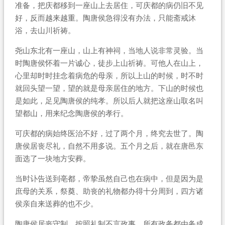
准备，把庆都移到一座山上去居住，可庆都的病仍旧不见
好，反而越来越重。陶唐侯急得没有办法，只能斋戒沐
浴，去山川祈祷。
尧山东北有一座山，山上有神祠，当地人说非常灵验。当
时陶唐侯怀着一片诚心，徒步上山祈祷。可他人在山上，
心里却时时挂念着病危的母亲，所以上山的时候，时不时
就回头望一望，望的就是母亲居住的地方。下山的时候也
是如此，足见陶唐侯的纯孝。所以后人就把这座山取名叫
望都山，用来纪念陶唐侯的孝行。
可庆都的病始终医治不好，过了两个月，终究去世了。陶
唐侯居丧尽礼，自然不用多说。五个月之后，就在唐邑东
面选了一块地方安葬。
当时讣告送到亳都，帝挚虽然自己也在病中，但是因为是
庶母的关系，祭奠、助丧的礼物都办得十分周到，四方诸
侯亲自来送葬的也不少。
陶唐侯居丧守制，按照礼制不言政事，所有政务都由务成