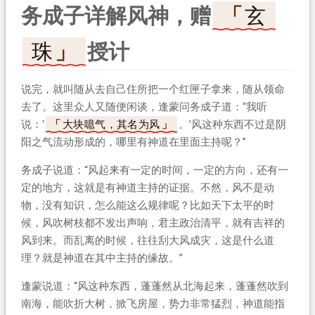
务成子详解风神，赠
玄
珠
授计
说完，就叫随从去自己住所把一个红匣子拿来，随从领命
去了。这里众人又随便闲谈，逢蒙问务成子道：“我听
说：‘
大块噫气，其名为风
。’风这种东西不过是阴
阳之气流动形成的，哪里有神道在里面主持呢？”
务成子说道：“风起来有一定的时间，一定的方向，还有一
定的地方，这就是有神道主持的证据。不然，风不是动
物，没有知识，怎么能这么规律呢？比如天下太平的时
候，风吹树枝都不发出声响，君主政治清平，就有吉祥的
风到来。而乱离的时候，往往刮大风成灾，这是什么道
理？就是神道在其中主持的缘故。”
逢蒙说道：“风这种东西，蓬蓬然从北海起来，蓬蓬然吹到
南海，能吹折大树，掀飞房屋，势力非常猛烈，神道能指