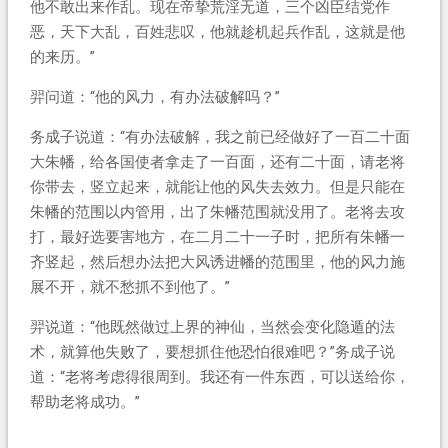
他不敢出来作乱。现在帝挚荒淫无道，三个凶臣结党作
恶，天下大乱，百姓悲叹，他就趁机起兵作乱，这就是他
的来历。”
羿问道：“他的风力，有办法破解吗？”
务成子说道：“有办法破解，我之前已经做好了一百二十面
大朱幡，给各国使者拿走了一百面，还有二十面，请老将
你带去，竖立起来，就能让他的风失去效力。但是只能在
朱幡的范围以内管用，出了朱幡范围就没用了。老将去攻
打，最好选要害地方，在二月二十一子时，把所有朱幡一
齐竖起，然后想办法把大风诱进幡的范围里，他的风力施
展不开，就不愁抓不到他了。”
羿说道：“他既然做过上界的神仙，当然会变化隐遁的法
术，就算他失败了，要想抓住他恐怕很难吧？”务成子说
道：“老将考虑得很周到。我还有一件东西，可以送给你，
帮助老将成功。”