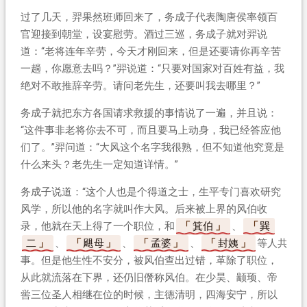
过了几天，羿果然班师回来了，务成子代表陶唐侯率领百
官迎接到朝堂，设宴慰劳。酒过三巡，务成子就对羿说
道：“老将连年辛劳，今天才刚回来，但是还要请你再辛苦
一趟，你愿意去吗？”羿说道：“只要对国家对百姓有益，我
绝对不敢推辞辛劳。请问老先生，还要叫我去哪里？”
务成子就把东方各国请求救援的事情说了一遍，并且说：
“这件事非老将你去不可，而且要马上动身，我已经答应他
们了。”羿问道：“大风这个名字我很熟，但不知道他究竟是
什么来头？老先生一定知道详情。”
务成子说道：“这个人也是个得道之士，生平专门喜欢研究
风学，所以他的名字就叫作大风。后来被上界的风伯收
录，他就在天上得了一个职位，和
箕伯
、
巽
二
、
飓母
、
孟婆
、
封姨
等人共
事。但是他生性不安分，被风伯查出过错，革除了职位，
从此就流落在下界，还仍旧僭称风伯。在少昊、颛顼、帝
喾三位圣人相继在位的时候，主德清明，四海安宁，所以