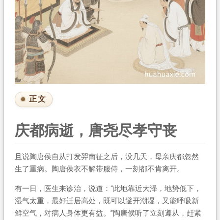
正文
庆都病逝，唐尧尽孝守丧
且说陶唐侯自从打发羿南征之后，没几天，母亲庆都忽然
生了重病。陶唐侯衣不解带服侍，一刻都不肯离开。
有一日，医生来诊治，说道：“此地靠近大泽，地势低下，
湿气太重，最好迁居高处，既可以避开潮湿，又能呼吸新
鲜空气，对病人身体更有益。”陶唐侯听了立刻遵从，赶紧