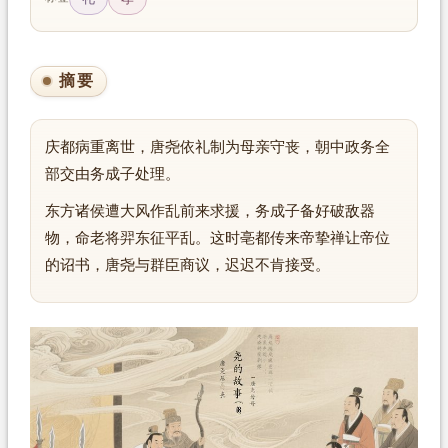
摘要
庆都病重离世，唐尧依礼制为母亲守丧，朝中政务全
部交由务成子处理。
东方诸侯遭大风作乱前来求援，务成子备好破敌器
物，命老将羿东征平乱。这时亳都传来帝挚禅让帝位
的诏书，唐尧与群臣商议，迟迟不肯接受。