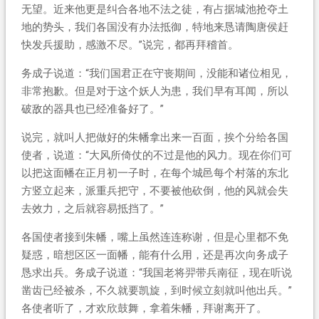
无望。近来他更是纠合各地不法之徒，有占据城池抢夺土
地的势头，我们各国没有办法抵御，特地来恳请陶唐侯赶
快发兵援助，感激不尽。”说完，都再拜稽首。
务成子说道：“我们国君正在守丧期间，没能和诸位相见，
非常抱歉。但是对于这个妖人为患，我们早有耳闻，所以
破敌的器具也已经准备好了。”
说完，就叫人把做好的朱幡拿出来一百面，挨个分给各国
使者，说道：“大风所倚仗的不过是他的风力。现在你们可
以把这面幡在正月初一子时，在每个城邑每个村落的东北
方竖立起来，派重兵把守，不要被他砍倒，他的风就会失
去效力，之后就容易抵挡了。”
各国使者接到朱幡，嘴上虽然连连称谢，但是心里都不免
疑惑，暗想区区一面幡，能有什么用，还是再次向务成子
恳求出兵。务成子说道：“我国老将羿带兵南征，现在听说
凿齿已经被杀，不久就要凯旋，到时候立刻就叫他出兵。”
各使者听了，才欢欣鼓舞，拿着朱幡，拜谢离开了。