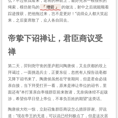
么？不过依我看来，老将的神箭上，最好先系一根很长的
绳索，模仿射鸟的
增箭
的做法，射中之后就能顺着
踪迹搜获，把他拖过来，岂不是更好！”说得众人都大笑起
来，之后宴席散了，众人各自回去。
帝挚下诏禅让，君臣商议受
禅
第二天，羿到尧守丧的垩庐慰问陶唐侯，又去庆都的坟上
拜谒过，一面挑选兵士，正要东征，忽然有人报告说亳都
又降下诏书来了。陶唐侯虽然在守丧期间，但是君命必须
亲自接，当下拜受打开一看，原来是禅让帝位的诏书，里
面还有“本打算亲自率领群臣前来敦请，无奈病体经不起跋
涉，希望你早日登上帝位，不辜负百姓的期望”这类话。
陶唐侯大吃一惊，立刻召集群臣商议怎么措辞辞谢。羿说
道：“现在帝王的无道，可以说已经到极点了，但是这次居