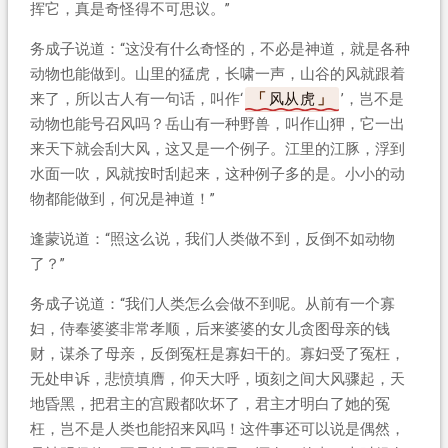
挥它，真是奇怪得不可思议。”
务成子说道：“这没有什么奇怪的，不必是神道，就是各种
动物也能做到。山里的猛虎，长啸一声，山谷的风就跟着
来了，所以古人有一句话，叫作‘
风从虎
’，岂不是
动物也能号召风吗？岳山有一种野兽，叫作山狎，它一出
来天下就会刮大风，这又是一个例子。江里的江豚，浮到
水面一吹，风就按时刮起来，这种例子多的是。小小的动
物都能做到，何况是神道！”
逢蒙说道：“照这么说，我们人类做不到，反倒不如动物
了？”
务成子说道：“我们人类怎么会做不到呢。从前有一个寡
妇，侍奉婆婆非常孝顺，后来婆婆的女儿贪图母亲的钱
财，谋杀了母亲，反倒冤枉是寡妇干的。寡妇受了冤枉，
无处申诉，悲愤填膺，仰天大呼，顷刻之间大风骤起，天
地昏黑，把君主的宫殿都吹坏了，君主才明白了她的冤
枉，岂不是人类也能招来风吗！这件事还可以说是偶然，