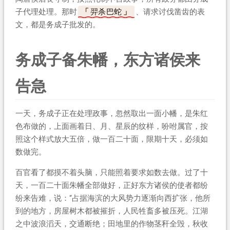
子代理处理。那时
羿杀巴蛇
、请求讨伐凿齿的表
文，都是务成子批发的。
务成子备朱幡，东方诸侯来
告急
一天，务成子正在处理政事，忽然取出一面小幡，是朱红
色布做的，上面画着日、月、星辰的纹样，吩咐属官，按
照这个样式放大五倍，做一百二十面，限期十天，必须如
数做完。
百官看了都摸不着头脑，只能照着要求如数去做。过了十
天，一百二十面朱幡全部做好，正好东方诸侯的使者都纷
纷来告难，说：“占据海滨的大风势力逐渐向西扩张，他所
到的地方，房屋树木都被摧折，人民牲畜多被压死。江湖
之中波浪滔天，交通断绝；田地里的作物茎秆全毁，秋收