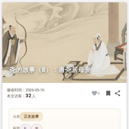
1.
摘要
2.
正文
2.1.
庆都病逝，唐尧尽孝守丧
2.2.
务成子备朱幡，东方诸侯来告急
2.3.
务成子详解风神，赠玄珠授计
2.4.
帝挚下诏禅让，君臣商议受禅
尧的故事（8）：唐尧居母丧
修改时间：2026-05-10
bookmark
share
0
BOOK
SH
32
本文访客：
人
正史故事
分类
标签
礼
孝