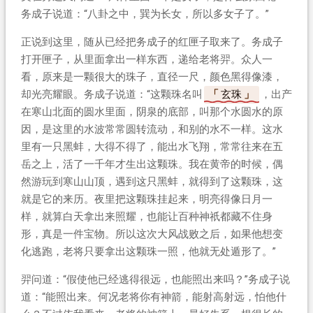
务成子说道：“八卦之中，巽为长女，所以多女子了。”
正说到这里，随从已经把务成子的红匣子取来了。务成子
打开匣子，从里面拿出一样东西，递给老将羿。众人一
看，原来是一颗很大的珠子，直径一尺，颜色黑得像漆，
却光亮耀眼。务成子说道：“这颗珠名叫
玄珠
，出产
在寒山北面的圆水里面，阴泉的底部，叫那个水圆水的原
因，是这里的水波常常圆转流动，和别的水不一样。这水
里有一只黑蚌，大得不得了，能出水飞翔，常常往来在五
岳之上，活了一千年才生出这颗珠。我在黄帝的时候，偶
然游玩到寒山山顶，遇到这只黑蚌，就得到了这颗珠，这
就是它的来历。夜里把这颗珠挂起来，明亮得像日月一
样，就算白天拿出来照耀，也能让百种神祇都藏不住身
形，真是一件宝物。所以这次大风战败之后，如果他想变
化逃跑，老将只要拿出这颗珠一照，他就无处遁形了。”
羿问道：“假使他已经逃得很远，也能照出来吗？”务成子说
道：“能照出来。何况老将你有神箭，能射高射远，怕他什