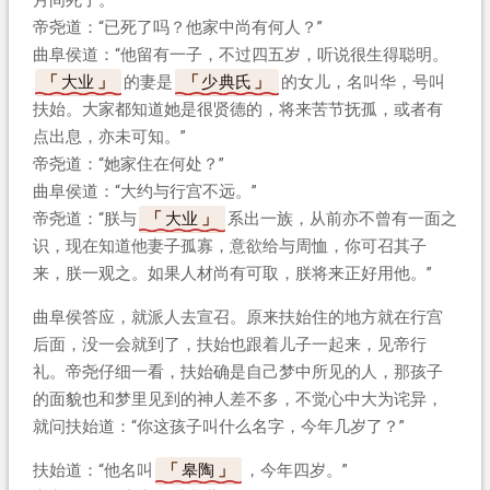
帝尧道：“已死了吗？他家中尚有何人？”
曲阜侯道：“他留有一子，不过四五岁，听说很生得聪明。
大业
的妻是
少典氏
的女儿，名叫华，号叫
扶始。大家都知道她是很贤德的，将来苦节抚孤，或者有
点出息，亦未可知。”
帝尧道：“她家住在何处？”
曲阜侯道：“大约与行宫不远。”
帝尧道：“朕与
大业
系出一族，从前亦不曾有一面之
识，现在知道他妻子孤寡，意欲给与周恤，你可召其子
来，朕一观之。如果人材尚有可取，朕将来正好用他。”
曲阜侯答应，就派人去宣召。原来扶始住的地方就在行宫
后面，没一会就到了，扶始也跟着儿子一起来，见帝行
礼。帝尧仔细一看，扶始确是自己梦中所见的人，那孩子
的面貌也和梦里见到的神人差不多，不觉心中大为诧异，
就问扶始道：“你这孩子叫什么名字，今年几岁了？”
扶始道：“他名叫
皋陶
，今年四岁。”