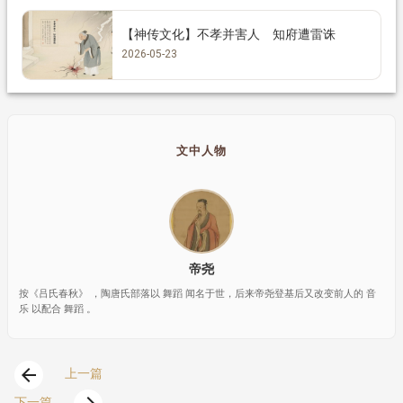
【神传文化】不孝并害人 知府遭雷诛
2026-05-23
文中人物
帝尧
按《吕氏春秋》 ，陶唐氏部落以 舞蹈 闻名于世，后来帝尧登基后又改变前人的 音
乐 以配合 舞蹈 。
arrow_back
上一篇
下一篇