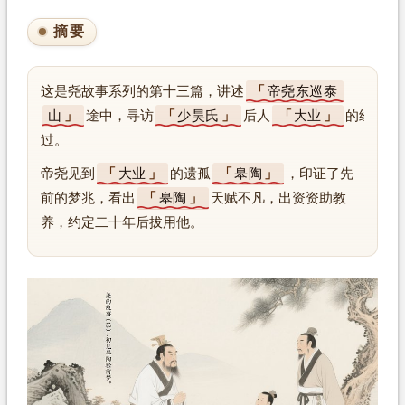
摘要
这是尧故事系列的第十三篇，讲述
帝尧东巡泰
山
途中，寻访
少昊氏
后人
大业
的经
过。
帝尧见到
大业
的遗孤
皋陶
，印证了先
前的梦兆，看出
皋陶
天赋不凡，出资资助教
养，约定二十年后拔用他。