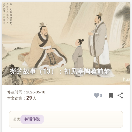
1.
摘要
2.
正文
尧的故事（13）：初见皋陶验前梦
修改时间：2026-05-10
bookmark
share
0
BOOK
SH
29
本文访客：
人
神话传说
分类