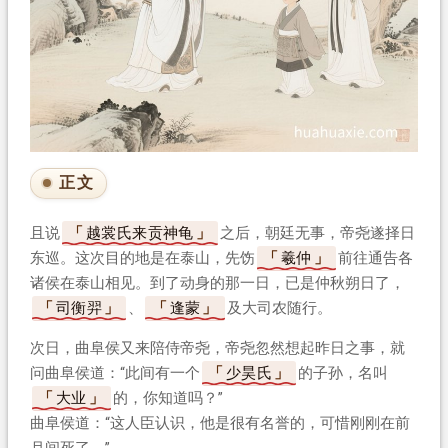
正文
且说
越裳氏来贡神龟
之后，朝廷无事，帝尧遂择日
东巡。这次目的地是在泰山，先饬
羲仲
前往通告各
诸侯在泰山相见。到了动身的那一日，已是仲秋朔日了，
司衡羿
、
逢蒙
及大司农随行。
次日，曲阜侯又来陪侍帝尧，帝尧忽然想起昨日之事，就
问曲阜侯道：“此间有一个
少昊氏
的子孙，名叫
大业
的，你知道吗？”
曲阜侯道：“这人臣认识，他是很有名誉的，可惜刚刚在前
月间死了。”