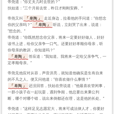
帝尧道：“你丈夫几时去世的？”
扶始道：“三个月前去世，昨日才刚刚安葬。”
帝尧又叫
皋陶
走近身边，拉着他的手问道：“你想念
你的父亲吗？”
皋陶
听说，立刻哭了出来，说道：
“想念的。”
帝尧道：“你既然想念你父亲，将来一定要好好做人，好好
读书上进，给你父亲争一口气。还要好好孝顺你母亲，听
你母亲的教训，你知道吗？”
皋陶
答应道：“我知道。我将来一定给父亲争气，一
定孝顺母亲。”
帝尧见他应对从容，声音洪亮，就知道他确实是生有自来
的不凡之人。便又问他道：“你喜欢做什么事情？”
皋陶
还没回答，扶始在旁说道：“他最喜欢管闲事，
一群小孩子在一起玩耍，遇到争闹，他总要出来秉公判
断，哪个对哪个错，说出来倒都还在理，这是他的长处。”
帝尧道：“这样足见志愿宏大，将来可成法律人才，你要好