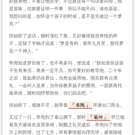
好抚养他，不要让他失学。不过朕还有一句话要问你，很
是冒昧，但朕要证明一件事，所以不能不问，请你原谅。
我想问的是，你怀这个孩子的时候，是不是先做过一个梦
兆？”
扶始听了这话，顿时涨红了脸，又好像很疑惑奇怪的样
子，迟疑了半晌才说道：“梦是有的，那年九月里，曾经梦
见一个神人。”
帝尧知道梦应验了，也不再多问，便说道：“朕知道你这孩
子生有来历，将来一定不凡，你可要好好教导他。二十年
之后，朕如果仍在君位，当然会拔用他。现在朕有点薄
礼，一会叫人送来，当作你教养孩子的费用。一面朕再托
曲阜侯，随时招呼帮助你，你们回去吧。”
扶始听了，感激不尽，就带着
皋陶
拜谢出门而去。
又过了一日，帝尧到了泰山脚下，那时
羲仲
早已领
着东方诸侯在这里恭候，朝觐之礼完成后，帝尧问了些地
方上的民情。过了七天，所有事情都办理完毕，诸侯陆续