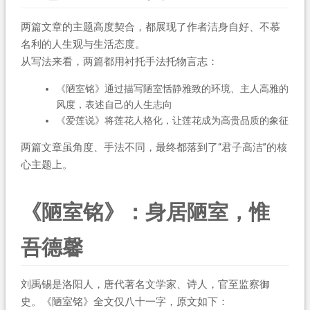
两篇文章的主题高度契合，都展现了作者洁身自好、不慕
名利的人生观与生活态度。
从写法来看，两篇都用衬托手法托物言志：
《陋室铭》通过描写陋室恬静雅致的环境、主人高雅的
风度，表述自己的人生志向
《爱莲说》将莲花人格化，让莲花成为高贵品质的象征
两篇文章虽角度、手法不同，最终都落到了“君子高洁”的核
心主题上。
《陋室铭》：身居陋室，惟
吾德馨
刘禹锡是洛阳人，唐代著名文学家、诗人，官至监察御
史。《陋室铭》全文仅八十一字，原文如下：