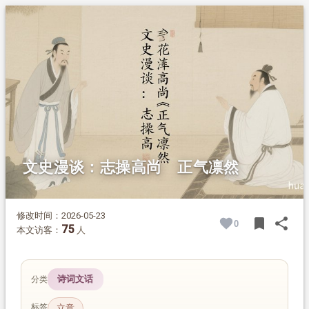
1.
摘要
2.
正文
2.1.
立意相通：同赞君子品格
2.2.
《陋室铭》：身居陋室，惟吾德馨
2.3.
《爱莲说》：以莲喻己，洁身自好
2.4.
古贤风骨，至今动人
文史漫谈：志操高尚 正气凛然
修改时间：2026-05-23
bookmark
share
0
BOOK
SH
75
本文访客：
人
诗词文话
分类
标签
立意