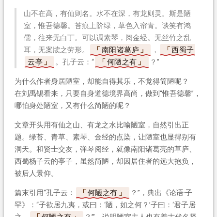
山不在高，有仙则名。水不在深，有龙则灵。斯是陋
室，惟吾德馨。苔痕上阶绿，草色入帘青。谈笑有鸿
儒，往来无白丁。可以调素琴，阅金经。无丝竹之乱
耳，无案牍之劳形。
南阳诸葛庐
，
西蜀子
云亭
。孔子云：“
何陋之有
？”
为什么作者身居陋室，却能自得其乐，不觉得简陋呢？
在刘禹锡看来，只要自身道德境界高尚，做到“惟吾德馨”，
哪怕身处陋室，又有什么简陋的呢？
文章开头用有仙之山、有龙之水比喻陋室，自然引出正
题。绿苔、青草、素琴、金经的点染，让陋室也显得别有
洞天。和贤士交友，弹琴阅经，就像南阳诸葛亮的草庐、
西蜀杨子云的亭子，虽然简陋，却因居住者的远大抱负，
被后人景仰。
篇末引用“孔子云：
何陋之有
？”，典出《论语·子
罕》：“子欲居九夷，或曰：‘陋，如之何？’子曰：‘君子居
之，
何陋之有
？’”，说明陋室主人也有着古代名贤