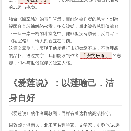
的志趣与抱负。
结合《陋室铭》的写作背景，更能体会作者的风骨：刘禹
锡因直言敢谏触怒权贵，多次被贬，后来被挤兑到仅能容
下一床一桌一椅的斗室之中。他非但没有颓丧，反而写下
《陋室铭》，请人刻石立在门前。
这篇文章明志，表现了他屡遭打击却始终不屈，不改理想
的品格。透过文字，我们能读到作者
安贫乐道
的志
趣，和不与世俗沉浮的独立人格。
《爱莲说》：以莲喻己，洁
身自好
《爱莲说》的作者周敦颐，同样有着这样的高洁操守。
周敦颐是湖南人，北宋著名哲学家、文学家，史称他“志趣