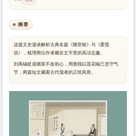
摘要
这篇文史漫谈解析古典名篇《陋室铭》与《爱莲
说》，梳理两位作者藏在文字里的高洁志趣。
刘禹锡贬居陋室不改初心，周敦颐以莲花喻己坚守气
节，两篇短文藏着古代儒者的正统风骨。