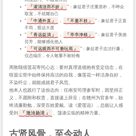
“
濯清涟而不妖
”：象征君子庄重质朴，不哗众
取宠，不炫耀自己
“
中通外直
，
不蔓不枝
”：象征君子正直
不苟，豁达大度
“
香远益清
，
亭亭净植
”：象征君子美德
芬芳，能够感化他人
“
可远观而不可亵玩焉
”：象征君子志洁行廉，
仪态端庄，令人敬重不敢轻侮
周敦颐借莲花寄托心志：要对真理道德抱有坚定信念，在
喧嚣尘世中始终保持高洁的自我，像莲花一样洁身自好，
不染纤尘，就能成就君子风范。
他本人也践行了这份志向：任南安司理参军时，因坚持正
义，不愿附和权贵，直接递上辞呈；在赣州为官多年，始
终清廉勤勉，深受百姓爱戴。读《爱莲说》，总能让人感
受到
激浊扬清
、荡涤尘垢的精神力量。
古贤风骨，至今动人