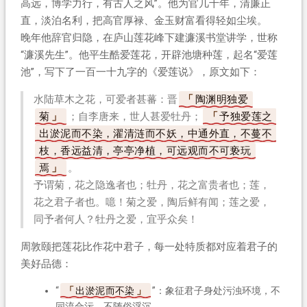
高远，博学力行，有古人之风”。他为官几十年，清廉正
直，淡泊名利，把高官厚禄、金玉财富看得轻如尘埃。
晚年他辞官归隐，在庐山莲花峰下建濂溪书堂讲学，世称
“濂溪先生”。他平生酷爱莲花，开辟池塘种莲，起名“爱莲
池”，写下了一百一十九字的《爱莲说》，原文如下：
水陆草木之花，可爱者甚蕃：晋
陶渊明独爱
菊
；自李唐来，世人甚爱牡丹；
予独爱莲之
出淤泥而不染，濯清涟而不妖，中通外直，不蔓不
枝，香远益清，亭亭净植，可远观而不可亵玩
焉
。
予谓菊，花之隐逸者也；牡丹，花之富贵者也；莲，
花之君子者也。噫！菊之爱，陶后鲜有闻；莲之爱，
同予者何人？牡丹之爱，宜乎众矣！
周敦颐把莲花比作花中君子，每一处特质都对应着君子的
美好品德：
“
出淤泥而不染
”：象征君子身处污浊环境，不
同流合污、不随俗浮沉