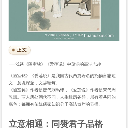
正文
——浅谈《陋室铭》《爱莲说》中蕴涵的高洁志趣
《陋室铭》《爱莲说》是我国古代两篇著名的托物言志短
文，意境深邃，文辞精炼。
《陋室铭》作者是唐代刘禹锡，《爱莲说》作者是宋代周
敦颐。两人所处朝代不同，人生经历各异，却有着共同的
底色：都拥有传统儒家知识分子高洁傲岸的节操。
立意相通：同赞君子品格