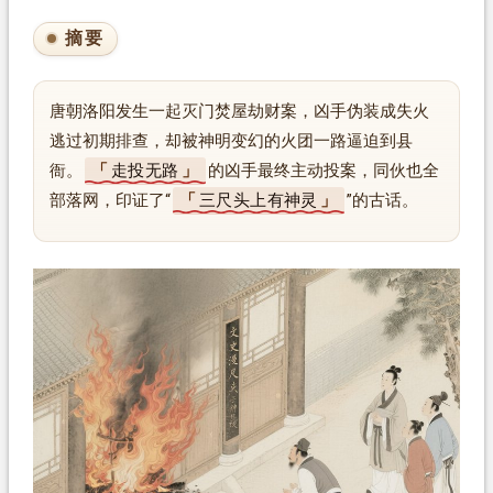
摘要
唐朝洛阳发生一起灭门焚屋劫财案，凶手伪装成失火
逃过初期排查，却被神明变幻的火团一路逼迫到县
衙。
走投无路
的凶手最终主动投案，同伙也全
部落网，印证了“
三尺头上有神灵
”的古话。