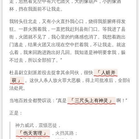
走，忽然看见空中有六七团火，大的像葫芦，小的像酒
杯，挡在我面前不让我走。
我转头往北走，又有小火直扑我心口，烧得我脏腑疼得发
狂。一群火围着我，一直把我赶到县衙门口。等我进了县
衙，火团就不见了，我心里的灼痛感也消了。我想着跑出
门逃走，结果火团又出现在空中拦着我，不让我走。就这
么着，我来回跑进跑出好几回。我知道是神明要拿我，躲
不过去，所以全部招了。”
杜县尉立刻派差役去捉拿其余同伙，很快
人赃并
获
。这伙人杀人放火罪大恶极，得上司批准后，全部依
法处死。
当地百姓全都赞叹说：“真是
三尺头上有神灵
啊！”
正是：
神力威武，震慑恶徒，
伤天害理
，火挡其路；