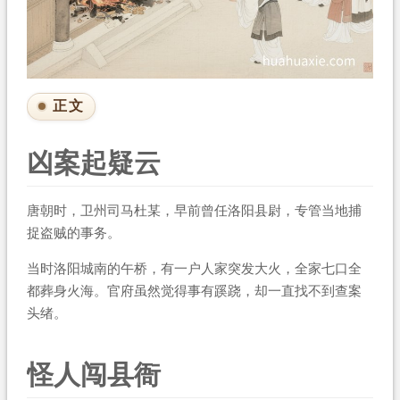
正文
凶案起疑云
唐朝时，卫州司马杜某，早前曾任洛阳县尉，专管当地捕
捉盗贼的事务。
当时洛阳城南的午桥，有一户人家突发大火，全家七口全
都葬身火海。官府虽然觉得事有蹊跷，却一直找不到查案
头绪。
怪人闯县衙