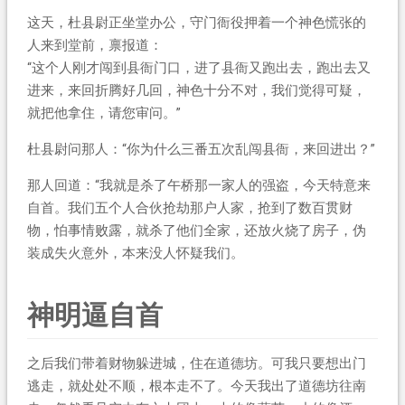
这天，杜县尉正坐堂办公，守门衙役押着一个神色慌张的
人来到堂前，禀报道：
“这个人刚才闯到县衙门口，进了县衙又跑出去，跑出去又
进来，来回折腾好几回，神色十分不对，我们觉得可疑，
就把他拿住，请您审问。”
杜县尉问那人：“你为什么三番五次乱闯县衙，来回进出？”
那人回道：“我就是杀了午桥那一家人的强盗，今天特意来
自首。我们五个人合伙抢劫那户人家，抢到了数百贯财
物，怕事情败露，就杀了他们全家，还放火烧了房子，伪
装成失火意外，本来没人怀疑我们。
神明逼自首
之后我们带着财物躲进城，住在道德坊。可我只要想出门
逃走，就处处不顺，根本走不了。今天我出了道德坊往南