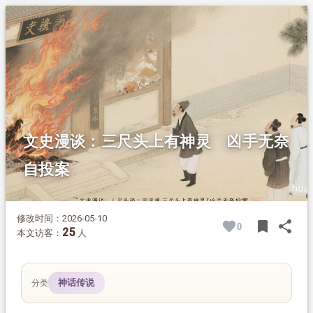
1.
摘要
2.
正文
2.1.
凶案起疑云
2.2.
怪人闯县衙
2.3.
神明逼自首
文史漫谈：三尺头上有神灵 凶手无奈
自投案
修改时间：2026-05-10
bookmark
share
0
BOOK
SH
25
本文访客：
人
神话传说
分类