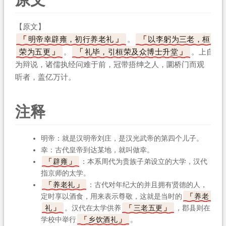
【原文】
明帝幸辟雍，初行养老礼
。
以李躬为三老，桓
荣为五更
。
礼毕，引桓荣及众博士升堂
。上自
为辩说，诸儒执经问难于前，冠带捂绅之人，圜桥门而观
听者，盖亿万计。
注释
明帝：就是汉明帝刘庄，是汉光武帝的第四个儿子。
幸：古代皇帝到达某地，就叫做幸。
辟雍
：本系周代为贵族子弟设立的大学，汉代
指京师的太学。
养老礼
：古代对年纪大的并且拥有贤德的人，
定时享以酒食，用来表示尊敬，这就是当时的
养老
礼
。汉代在太学供养
三老五更
，郡县则在
学校中举行
乡饮酒礼
。