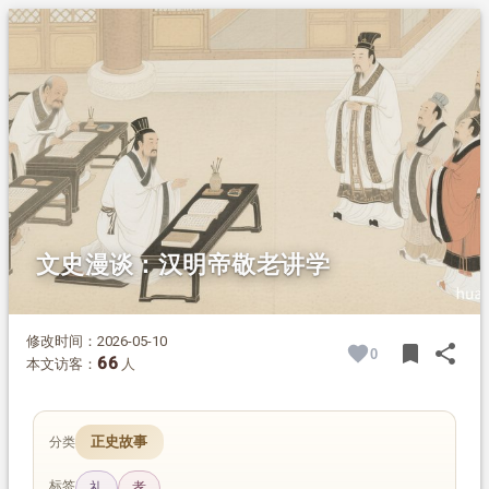
1.
摘要
2.
正文
2.1.
原文
2.2.
注释
2.3.
今译
2.4.
解析
文史漫谈：汉明帝敬老讲学
修改时间：2026-05-10
bookmark
share
0
BOOK
SH
66
本文访客：
人
正史故事
分类
标签
礼
孝