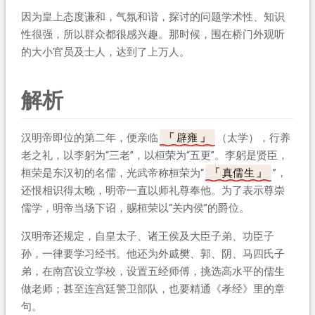
因为皇上态度谦和，气氛和谐，探讨的问题学术性、知识
性很强，所以群众都很感兴趣。那时候，围在桥门外观听
的大小官员及士人，达到了上万人。
解析
汉明帝即位的第二年，便亲临
辟雍
（太学），行养
老之礼，以李躬为“三老”，以桓荣为“五更”。李躬是贤臣，
桓荣是东汉初的名儒，光武帝称桓荣为“
真儒生
”，
还恨相识得太晚，明帝一直以师礼尊奉他。为了表示尊崇
儒学，明帝当场下诏，赐桓荣以“关内侯”的爵位。
汉明帝还规定，自皇太子、诸王侯及大臣子弟、功臣子
孙，一律要学习经书。他还为外戚樊、郭、阴、马四氏子
弟，在南宫设立学校，设置五经师傅，挑选高水平的儒生
做老师；甚至连宫廷警卫部队，也要精通《孝经》里的章
句。