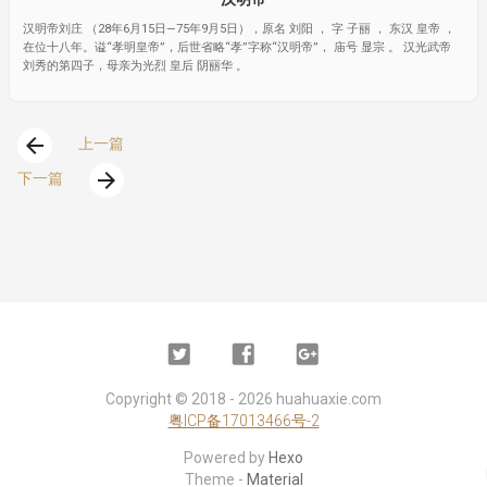
汉明帝刘庄 （28年6月15日—75年9月5日），原名 刘阳 ， 字 子丽 ， 东汉 皇帝 ，
在位十八年。谥“孝明皇帝”，后世省略“孝”字称“汉明帝”， 庙号 显宗 。 汉光武帝
刘秀的第四子，母亲为光烈 皇后 阴丽华 。
arrow_back
上一篇
arrow_forward
下一篇
Twitter
Facebook
Google
Plus
Copyright ©
2018 - 2026
huahuaxie.com
粤ICP备17013466号-2
Powered by
Hexo
Theme -
Material