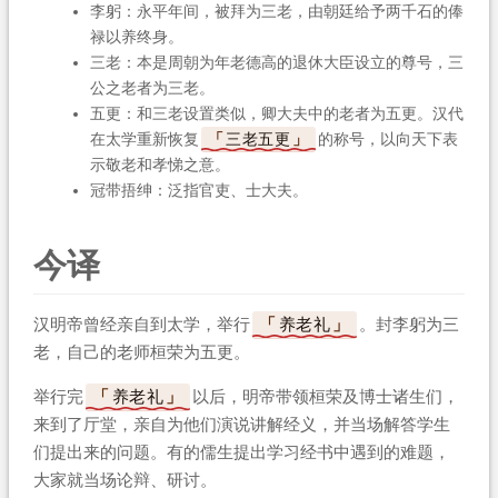
李躬：永平年间，被拜为三老，由朝廷给予两千石的俸
禄以养终身。
三老：本是周朝为年老德高的退休大臣设立的尊号，三
公之老者为三老。
五更：和三老设置类似，卿大夫中的老者为五更。汉代
在太学重新恢复
三老五更
的称号，以向天下表
示敬老和孝悌之意。
冠带捂绅：泛指官吏、士大夫。
今译
汉明帝曾经亲自到太学，举行
养老礼
。封李躬为三
老，自己的老师桓荣为五更。
举行完
养老礼
以后，明帝带领桓荣及博士诸生们，
来到了厅堂，亲自为他们演说讲解经义，并当场解答学生
们提出来的问题。有的儒生提出学习经书中遇到的难题，
大家就当场论辩、研讨。