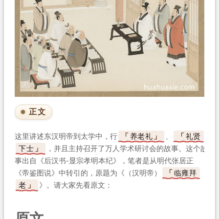
正文
这里讲述东汉明帝到太学中，行
养老礼
、
礼贤
下士
，并且主持召开了万人学术研讨会的故事。这个故
事出自《后汉书-显宗孝明本纪》，笔者是从明代张居正
《帝鉴图说》中转引的，原题为《（汉明帝）
临雍拜
老
》。请大家先看原文：
原文