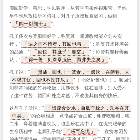
颜回勤学、善思，学以致用，尽管学习条件很艰苦，但他
早作晚息攻读研习诗礼，对孔子所授反复温习，做到
“
闻一以知十
”。
孔子多次夸奖颜回好学，称赞其一闻师教就能立刻去实
行，“
语之而不惰者，其回也与
”；称赞其虚怀若谷
的品质，“
回也，其庶乎！屡空
”；称赞其能择善而
从，“
得一善，则拳拳服应，而弗失之矣
”。
孔子说：“
贤哉，回也！一箪食，一瓢饮，在陋巷。人
不堪其忧，回也不改其乐
”（《论语•雍也》）。颜回使
用非常简陋的竹器吃饭，用瓢饮水，住在陋巷，别人受不
了这种贫苦，颜回却处之泰然，不改变其自身的快乐。
这与孔子所说：“
饭疏食饮水，曲肱而枕之，乐亦在其
中矣
”的心境相通，意指如符合正道，即使吃粗粮，喝
白水，弯着胳膊当枕头，也是乐在其中了。在忧患艰辛的
生命历程中，老师孔子能“
乐而忘忧
”，在贫寒困苦
的生活境遇中，学生颜回能“不改其乐”。对于孔子、颜回这