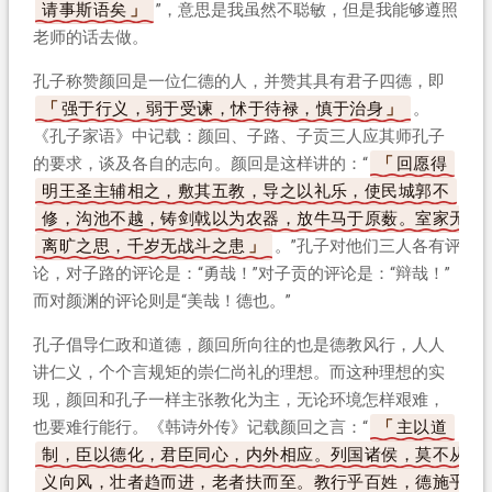
请事斯语矣
”，意思是我虽然不聪敏，但是我能够遵照
老师的话去做。
孔子称赞颜回是一位仁德的人，并赞其具有君子四德，即
强于行义，弱于受谏，怵于待禄，慎于治身
。
《孔子家语》中记载：颜回、子路、子贡三人应其师孔子
的要求，谈及各自的志向。颜回是这样讲的：“
回愿得
明王圣主辅相之，敷其五教，导之以礼乐，使民城郭不
修，沟池不越，铸剑戟以为农器，放牛马于原薮。室家无
离旷之思，千岁无战斗之患
。”孔子对他们三人各有评
论，对子路的评论是：“勇哉！”对子贡的评论是：“辩哉！”
而对颜渊的评论则是“美哉！德也。”
孔子倡导仁政和道德，颜回所向往的也是德教风行，人人
讲仁义，个个言规矩的崇仁尚礼的理想。而这种理想的实
现，颜回和孔子一样主张教化为主，无论环境怎样艰难，
也要难行能行。《韩诗外传》记载颜回之言：“
主以道
制，臣以德化，君臣同心，内外相应。列国诸侯，莫不从
义向风，壮者趋而进，老者扶而至。教行乎百姓，德施乎