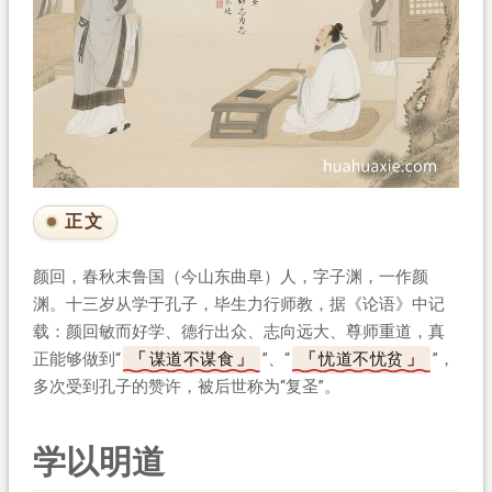
正文
颜回，春秋末鲁国（今山东曲阜）人，字子渊，一作颜
渊。十三岁从学于孔子，毕生力行师教，据《论语》中记
载：颜回敏而好学、德行出众、志向远大、尊师重道，真
正能够做到“
谋道不谋食
”、“
忧道不忧贫
”，
多次受到孔子的赞许，被后世称为“复圣”。
学以明道