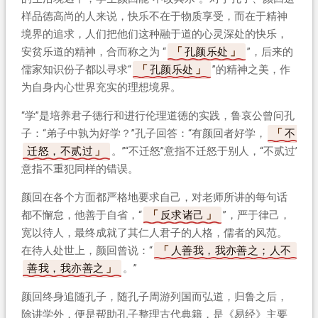
样品德高尚的人来说，快乐不在于物质享受，而在于精神
境界的追求，人们把他们这种融于道的心灵深处的快乐，
安贫乐道的精神，合而称之为 “
孔颜乐处
”，后来的
儒家知识份子都以寻求“
孔颜乐处
”的精神之美，作
为自身内心世界充实的理想境界。
“学”是培养君子德行和进行伦理道德的实践，鲁哀公曾问孔
子：“弟子中孰为好学？”孔子回答：“有颜回者好学，
不
迁怒，不贰过
。”“不迁怒”意指不迁怒于别人，“不贰过”
意指不重犯同样的错误。
颜回在各个方面都严格地要求自己，对老师所讲的每句话
都不懈怠，他善于自省，“
反求诸己
”，严于律己，
宽以待人，最终成就了其仁人君子的人格，儒者的风范。
在待人处世上，颜回曾说：“
人善我，我亦善之；人不
善我，我亦善之
。”
颜回终身追随孔子，随孔子周游列国而弘道，归鲁之后，
除讲学外，便是帮助孔子整理古代典籍，是《易经》主要