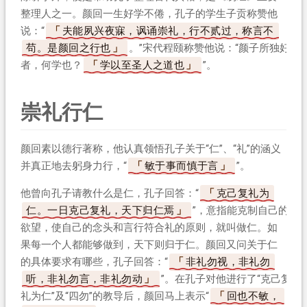
整理人之一。颜回一生好学不倦，孔子的学生子贡称赞他
说：“
夫能夙兴夜寐，讽诵崇礼，行不贰过，称言不
苟。是颜回之行也
。”宋代程颐称赞他说：“颜子所独好
者，何学也？
学以至圣人之道也
”。
崇礼行仁
颜回素以德行著称，他认真领悟孔子关于“仁”、“礼”的涵义
并真正地去躬身力行，“
敏于事而慎于言
”。
他曾向孔子请教什么是仁，孔子回答：“
克己复礼为
仁。一日克己复礼，天下归仁焉
”，意指能克制自己的
欲望，使自己的念头和言行符合礼的原则，就叫做仁。如
果每一个人都能够做到，天下则归于仁。颜回又问关于仁
的具体要求有哪些，孔子回答：“
非礼勿视，非礼勿
听，非礼勿言，非礼勿动
”。在孔子对他进行了“克己复
礼为仁”及“四勿”的教导后，颜回马上表示“
回也不敏，