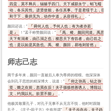
四蛮，莫不释兵，辐辏乎四门。天下咸获永宁，蜎飞蠕
动，各乐其性。进贤使能，各任其事。于是君绥于上，臣
和于下，垂拱无为，动作中道，从容得礼
。”
颜回还说：“
舜何人也，予何人也；有为者亦若
是
！”孟子称赞颜回说：“
禹、稷、颜回同道。禹思
天下有溺者，由己溺之也；稷思天下有饥者，由己饥之
也；是以如是其急也。禹、稷、颜回，易地则皆然
。”
师志己志
两千多年来，颜回一直被后人奉为尊师的楷模。他深深体
会到孔子思想的精深博大，说道：“
仰之弥高，钻之弥
坚，瞻之在前，忽焉在后！夫子循循然善诱人，博我以
文，约我以礼。欲罢不能
。”
他极其敬重孔子，对孔子无事不从无言不悦，他时时跟随
孔子，《庄子•田子方》中有所谓“
夫子步亦步，夫子趋