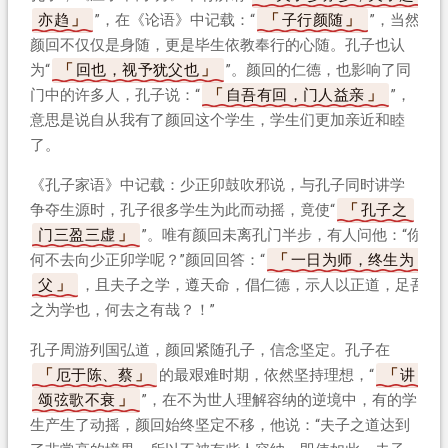
亦趋
”，在《论语》中记载：“
子行颜随
”，当然
颜回不仅仅是身随，更是毕生依教奉行的心随。孔子也认
为“
回也，视予犹父也
”。颜回的仁德，也影响了同
门中的许多人，孔子说：“
自吾有回，门人益亲
”，
意思是说自从我有了颜回这个学生，学生们更加亲近和睦
了。
《孔子家语》中记载：少正卯鼓吹邪说，与孔子同时讲学
争夺生源时，孔子很多学生为此而动摇，竟使“
孔子之
门三盈三虚
”。唯有颜回未离孔门半步，有人问他：“你
何不去向少正卯学呢？”颜回回答：“
一日为师，终生为
父
，且夫子之学，遵天命，倡仁德，示人以正道，足吾
之为学也，何去之有哉？！”
孔子周游列国弘道，颜回紧随孔子，信念坚定。孔子在
厄于陈、蔡
的最艰难时期，依然坚持理想，“
讲
颂弦歌不衰
”，在不为世人理解容纳的逆境中，有的学
生产生了动摇，颜回始终坚定不移，他说：“夫子之道达到