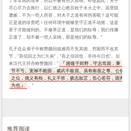
了非常高的境界，所以不被有些人容纳。即使如此，夫子
尽心尽力去推行，以仁德之心救百姓于水火之中。虽受阻
遭嫉，不为一些人所容，对夫子之道有何伤害呢？这可能
正是道的珍贵吧！任何环境中能够坚守正道不动摇，这是
君子才能做到的。不修养正道，是我们的耻辱；我们传播
正道了，却不被一些人采纳，那是他们的耻辱。”
孔子在众弟子中称赞颜回临难而不失其德，穷困而不改其
节，“吾信回之为仁久矣”，“吾之信回也，非待今日也”。后
来汉代王符亦称赞颜回：“
困馑于郊野，守志笃固，秉
节不亏。宠禄不能固，威武不能屈。虽有南面之尊、公侯
之位，德义有殆，礼义不班，挠志如芷，负心若芬，固弗
为也
。”
推荐阅读