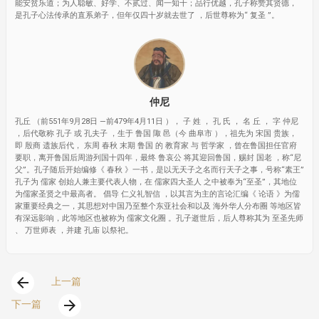
能安贫乐道；为人聪敏、好学、不贰过、闻一知十；品行优越，孔子称赞其贤德，
是孔子心法传承的直系弟子，但年仅四十岁就去世了 ，后世尊称为“ 复圣 ”。
仲尼
孔丘 （前551年9月28日 —前479年4月11日 ）， 子 姓 ， 孔 氏 ， 名 丘 ， 字 仲尼
，后代敬称 孔子 或 孔夫子 ，生于 鲁国 陬 邑（今 曲阜市 ），祖先为 宋国 贵族，
即 殷商 遗族后代， 东周 春秋 末期 鲁国 的 教育家 与 哲学家 ，曾在鲁国担任官府
要职，离开鲁国后周游列国十四年，最终 鲁哀公 将其迎回鲁国，赐封 国老 ，称“尼
父”。孔子随后开始编修《 春秋 》一书，是以无天子之名而行天子之事，号称“素王”
孔子为 儒家 创始人兼主要代表人物，在 儒家四大圣人 之中被奉为“至圣”，其地位
为儒家圣贤之中最高者。 倡导 仁义礼智信 ，以其言为主的言论汇编《 论语 》为儒
家重要经典之一，其思想对中国乃至整个东亚社会和以及 海外华人分布圈 等地区皆
有深远影响，此等地区也被称为 儒家文化圈 。孔子逝世后，后人尊称其为 至圣先师
、 万世师表 ，并建 孔庙 以祭祀。
arrow_back
上一篇
arrow_forward
下一篇