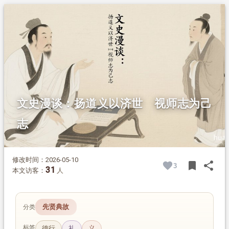
1.
摘要
2.
正文
2.1.
学以明道
2.2.
崇礼行仁
2.3.
师志己志
文史漫谈：扬道义以济世 视师志为己
志
修改时间：2026-05-10
bookmark
share
3
BOOK
SH
31
本文访客：
人
先贤典故
分类
标签
德行
礼
义