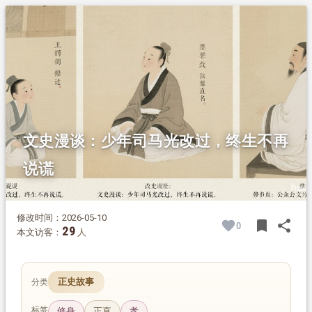
1.
摘要
2.
正文
2.1.
一、司马光改过，终生不再说假话
2.2.
二、正直二字，时刻记紧
2.3.
三、吝于改过的王安石
文史漫谈：少年司马光改过，终生不再
说谎
修改时间：2026-05-10
bookmark
share
0
BOOK
SH
29
本文访客：
人
正史故事
分类
标签
修身
正直
孝