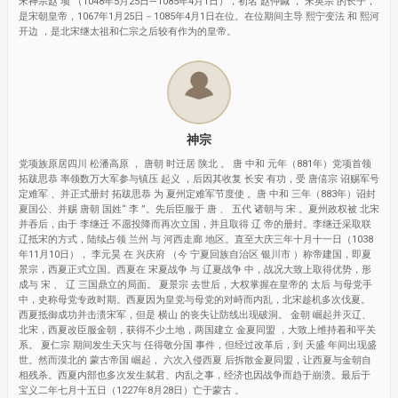
宋神宗赵 顼 （1048年5月25日—1085年4月1日），初名 赵仲鍼 ， 宋英宗 的长子，
是宋朝皇帝，1067年1月25日－1085年4月1日在位。在位期间主导 熙宁变法 和 熙河
开边 ，是北宋继太祖和仁宗之后较有作为的皇帝。
神宗
党项族原居四川 松潘高原 ， 唐朝 时迁居 陕北 。 唐 中和 元年（881年）党项首领
拓跋思恭 率领数万大军参与镇压 起义 ，后因其收复 长安 有功，受 唐僖宗 诏赐军号
定难军 、并正式册封 拓跋思恭 为 夏州定难军节度使 。唐 中和 三年（883年）诏封
夏国公、并赐 唐朝 国姓“ 李 ”。先后臣服于 唐 、 五代 诸朝与 宋 。夏州政权被 北宋
并吞后，由于 李继迁 不愿投降而再次立国，并且取得 辽 帝的册封。李继迁采取联
辽抵宋的方式，陆续占领 兰州 与 河西走廊 地区。直至大庆三年十月十一日（1038
年11月10日）， 李元昊 在 兴庆府 （今 宁夏回族自治区 银川市 ）称帝建国，即夏
景宗，西夏正式立国。西夏在 宋夏战争 与 辽夏战争 中，战况大致上取得优势，形
成与 宋 、 辽 三国鼎立的局面。 夏景宗 去世后，大权掌握在皇帝的 太后 与母党手
中，史称母党专政时期。西夏因为皇党与母党的对峙而内乱，北宋趁机多次伐夏。
西夏抵御成功并击溃宋军，但是 横山 的丧失让防线出现破洞。 金朝 崛起并灭辽、
北宋，西夏改臣服金朝，获得不少土地，两国建立 金夏同盟 ，大致上维持着和平关
系。 夏仁宗 期间发生天灾与 任得敬分国 事件，但经过改革后，到 天盛 年间出现盛
世。然而漠北的 蒙古帝国 崛起， 六次入侵西夏 后拆散金夏同盟，让西夏与金朝自
相残杀。西夏内部也多次发生弑君、内乱之事，经济也因战争而趋于崩溃。最后于
宝义二年七月十五日（1227年8月28日）亡于蒙古 。