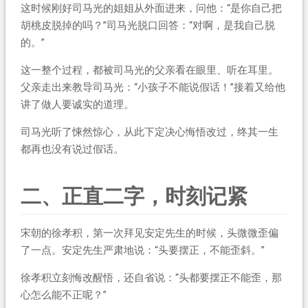
这时候刚好司马光的姐姐从外面进来，问他：“是你自己把
胡桃皮脱掉的吗？”司马光脱口回答：“对啊，是我自己脱
的。”
这一整个过程，都被司马光的父亲看在眼里、听在耳里。
父亲走出来教导司马光：“小孩子不能说假话！”接着又给他
讲了做人要诚实的道理。
司马光听了悚然惊心，从此下定决心悔悟改过，终其一生
都再也没有说过假话。
二、正直二字，时刻记紧
宋朝的徐孝积，第一次拜见安定先生的时候，头微微歪偏
了一点。安定先生严肃地说：“头要摆正，不能歪斜。”
徐孝积立刻悔改醒悟，还自省说：“头都要摆正不能歪，那
心怎么能不正呢？”