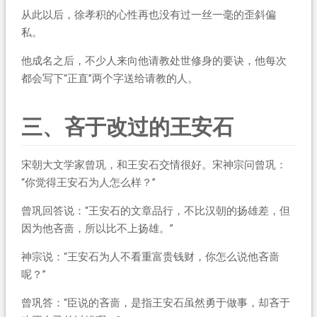
从此以后，徐孝积的心性再也没有过一丝一毫的歪斜偏
私。
他成名之后，不少人来向他请教处世修身的要诀，他每次
都会写下“正直”两个字送给请教的人。
三、吝于改过的王安石
宋朝大文学家曾巩，和王安石交情很好。宋神宗问曾巩：
“你觉得王安石为人怎么样？”
曾巩回答说：“王安石的文章品行，不比汉朝的扬雄差，但
因为他吝啬，所以比不上扬雄。”
神宗说：“王安石为人不看重富贵钱财，你怎么说他吝啬
呢？”
曾巩答：“臣说的吝啬，是指王安石虽然勇于做事，却吝于