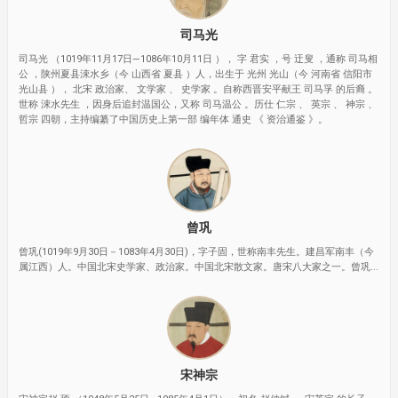
司马光
司马光 （1019年11月17日—1086年10月11日 ）， 字 君实 ，号 迂叟 ，通称 司马相
公 ，陕州夏县涑水乡（今 山西省 夏县 ）人，出生于 光州 光山（今 河南省 信阳市
光山县 ）， 北宋 政治家、 文学家 、 史学家 。自称西晋安平献王 司马孚 的后裔 。
世称 涑水先生 ，因身后追封温国公，又称 司马温公 。历仕 仁宗 、 英宗 、 神宗 、
哲宗 四朝，主持编纂了中国历史上第一部 编年体 通史 《 资治通鉴 》。
曾巩
曾巩(1019年9月30日－1083年4月30日)，字子固，世称南丰先生。建昌军南丰（今
属江西）人。中国北宋史学家、政治家。中国北宋散文家。唐宋八大家之一。曾巩...
宋神宗