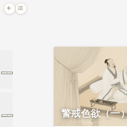
arrow_back
format_list_numbered
1.
摘要
2.
正文
2.1.
戒色的意义
2.1.1.
（一）养生
·
季氏
论语
季氏
2.1.2.
（二）修德
警戒色欲（一
·
齐东野语
卷十
卷十