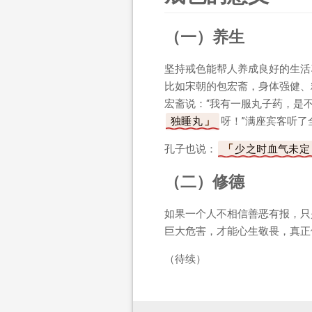
（一）养生
坚持戒色能帮人养成良好的生活
比如宋朝的包宏斋，身体强健、
宏斋说：“我有一服丸子药，是
独睡丸
呀！”满座宾客听了
孔子也说：
少之时血气未定
（二）修德
如果一个人不相信善恶有报，只
巨大危害，才能心生敬畏，真正
（待续）