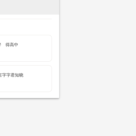
好 得高中
言字字君知晓