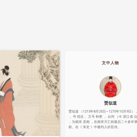
文中人物
贾似道
贾似道 （1213年8月25日—1275年10月9日）
， 号 悦生 、又号 秋壑 ， 台州 （今 浙江省 
，为南宋 丞相 ，在南宋灭亡前最后二十多年
权。在《 宋史 》中被列入奸臣传。