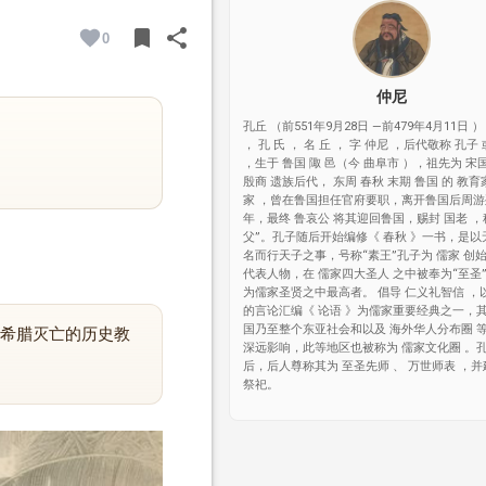
bookmark
share
0
BOOKMARK
SHARE
仲尼
孔丘 （前551年9月28日 —前479年4月11日 ）
， 孔 氏 ， 名 丘 ， 字 仲尼 ，后代敬称 孔子
，生于 鲁国 陬 邑（今 曲阜市 ），祖先为 宋
殷商 遗族后代， 东周 春秋 末期 鲁国 的 教育
家 ，曾在鲁国担任官府要职，离开鲁国后周
年，最终 鲁哀公 将其迎回鲁国，赐封 国老 ，
父”。孔子随后开始编修《 春秋 》一书，是以
名而行天子之事，号称“素王”孔子为 儒家 创
代表人物，在 儒家四大圣人 之中被奉为“至圣
为儒家圣贤之中最高者。 倡导 仁义礼智信 ，
的言论汇编《 论语 》为儒家重要经典之一，
国乃至整个东亚社会和以及 海外华人分布圈 
希腊灭亡的历史教
深远影响，此等地区也被称为 儒家文化圈 。
后，后人尊称其为 至圣先师 、 万世师表 ，并
祭祀。