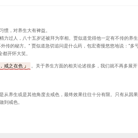
习惯，对养生大有裨益。
精力过人，八十五岁还被拜为宰相。贾似道觉得他一定有不传的养生
不外传的秘方。” 贾似道急切追问是什么药，包宏斋慢悠悠地说：“多
全都开怀大笑。
，戒之在色
。关于养生方面的相关论述很多，我们就不再多展开
是从养生或是其他角度去戒色，最终效果往往十分有限。只有从因果
做到戒色。