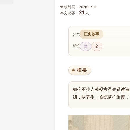
修改时间：2026-05-10
21
本文访客：
人
正史故事
分类
标签
信
义
摘要
如今不少人漠视古圣先贤教诲
训，从养生、修德两个维度，