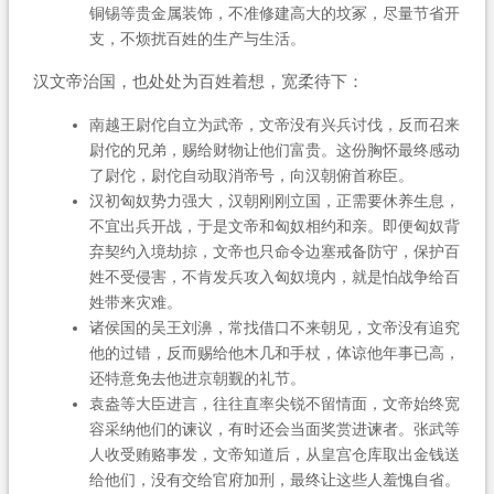
铜锡等贵金属装饰，不准修建高大的坟冢，尽量节省开
支，不烦扰百姓的生产与生活。
汉文帝治国，也处处为百姓着想，宽柔待下：
南越王尉佗自立为武帝，文帝没有兴兵讨伐，反而召来
尉佗的兄弟，赐给财物让他们富贵。这份胸怀最终感动
了尉佗，尉佗自动取消帝号，向汉朝俯首称臣。
汉初匈奴势力强大，汉朝刚刚立国，正需要休养生息，
不宜出兵开战，于是文帝和匈奴相约和亲。即便匈奴背
弃契约入境劫掠，文帝也只命令边塞戒备防守，保护百
姓不受侵害，不肯发兵攻入匈奴境内，就是怕战争给百
姓带来灾难。
诸侯国的吴王刘濞，常找借口不来朝见，文帝没有追究
他的过错，反而赐给他木几和手杖，体谅他年事已高，
还特意免去他进京朝觐的礼节。
袁盎等大臣进言，往往直率尖锐不留情面，文帝始终宽
容采纳他们的谏议，有时还会当面奖赏进谏者。张武等
人收受贿赂事发，文帝知道后，从皇宫仓库取出金钱送
给他们，没有交给官府加刑，最终让这些人羞愧自省。