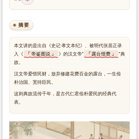
摘要
本文讲的是出自《史记·孝文本纪》、被明代张居正录
入《
帝鉴图说
》的汉文帝“
露台惜费
”典
故。
汉文帝爱惜民财，放弃修建花费百金的露台，一生俭
朴治国、宽待臣民。
这则典故流传千年，是古代仁君俭朴爱民的经典代
表。