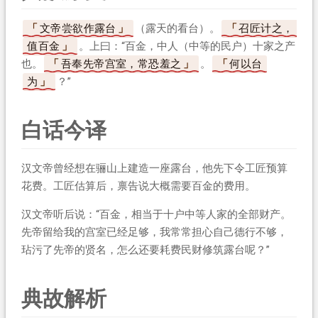
文帝尝欲作露台
（露天的看台）。
召匠计之，
值百金
。上曰：“百金，中人（中等的民户）十家之产
也。
吾奉先帝宫室，常恐羞之
。
何以台
为
？”
白话今译
汉文帝曾经想在骊山上建造一座露台，他先下令工匠预算
花费。工匠估算后，禀告说大概需要百金的费用。
汉文帝听后说：“百金，相当于十户中等人家的全部财产。
先帝留给我的宫室已经足够，我常常担心自己德行不够，
玷污了先帝的贤名，怎么还要耗费民财修筑露台呢？”
典故解析