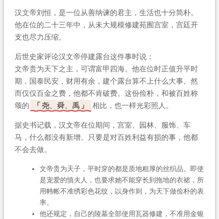
汉文帝刘恒，是一位从善纳谏的君主，生活也十分简朴。
他在位的二十三年中，从未大规模修建苑囿宫室，宫廷开
支也尽力压缩。
后世史家评论汉文帝停建露台这件事时说：
文帝贵为天下之主，可谓富甲四海。他在位时正值升平时
期，国泰民安，财用有余，建个露台算不上什么大事。然
而仅仅百金之费，他都不肯破费。这份俭朴，和被百姓称
颂的
尧、舜、禹
相比，也一样光彩照人。
据史书记载，汉文帝在位期间，宫室、园林、服饰、车
马，什么都没有新增。只要是对百姓利益有损的事，他都
不会去做。
文帝贵为天子，平时穿的都是质地粗厚的丝织品。即使
是宠爱的慎夫人，也要求她不能穿长到拖地的衣裙，所
用帏帐不准绣彩色花纹，以身作则，为天下做俭朴的表
率。
他还规定，自己的陵墓全部使用瓦器修建，不准用金银