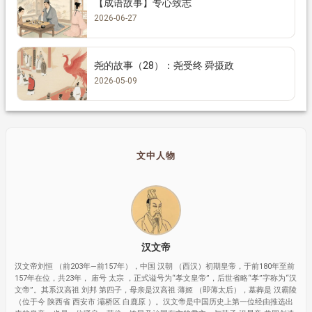
【成语故事】专心致志
2026-06-27
尧的故事（28）：尧受终 舜摄政
2026-05-09
文中人物
汉文帝
汉文帝刘恒 （前203年—前157年），中国 汉朝 （西汉）初期皇帝，于前180年至前
157年在位，共23年， 庙号 太宗 ，正式谥号为“孝文皇帝”，后世省略“孝”字称为“汉
文帝”。其系汉高祖 刘邦 第四子，母亲是汉高祖 薄姬 （即薄太后），墓葬是 汉霸陵
（位于今 陕西省 西安市 灞桥区 白鹿原 ）。汉文帝是中国历史上第一位经由推选出