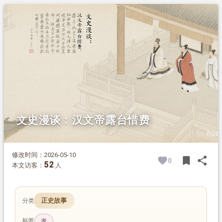
1.
摘要
2.
正文
2.1.
典故原文
2.2.
白话今译
2.3.
典故解析
文史漫谈：汉文帝露台惜费
修改时间：2026-05-10
bookmark
share
0
BOOK
SH
52
本文访客：
人
正史故事
分类
标签
孝