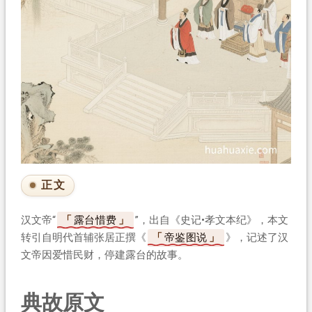
正文
汉文帝“
露台惜费
”，出自《史记•孝文本纪》，本文
转引自明代首辅张居正撰《
帝鉴图说
》，记述了汉
文帝因爱惜民财，停建露台的故事。
典故原文