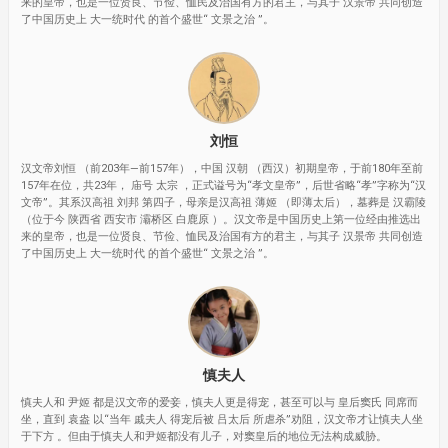
来的皇帝，也是一位贤良、节俭、恤民及治国有方的君主，与其子 汉景帝 共同创造
了中国历史上 大一统时代 的首个盛世“ 文景之治 ”。
刘恒
汉文帝刘恒 （前203年—前157年），中国 汉朝 （西汉）初期皇帝，于前180年至前
157年在位，共23年， 庙号 太宗 ，正式谥号为“孝文皇帝”，后世省略“孝”字称为“汉
文帝”。其系汉高祖 刘邦 第四子，母亲是汉高祖 薄姬 （即薄太后），墓葬是 汉霸陵
（位于今 陕西省 西安市 灞桥区 白鹿原 ）。汉文帝是中国历史上第一位经由推选出
来的皇帝，也是一位贤良、节俭、恤民及治国有方的君主，与其子 汉景帝 共同创造
了中国历史上 大一统时代 的首个盛世“ 文景之治 ”。
慎夫人
慎夫人和 尹姬 都是汉文帝的爱妾，慎夫人更是得宠，甚至可以与 皇后窦氏 同席而
坐，直到 袁盎 以“当年 戚夫人 得宠后被 吕太后 所虐杀”劝阻，汉文帝才让慎夫人坐
于下方 。但由于慎夫人和尹姬都没有儿子，对窦皇后的地位无法构成威胁。