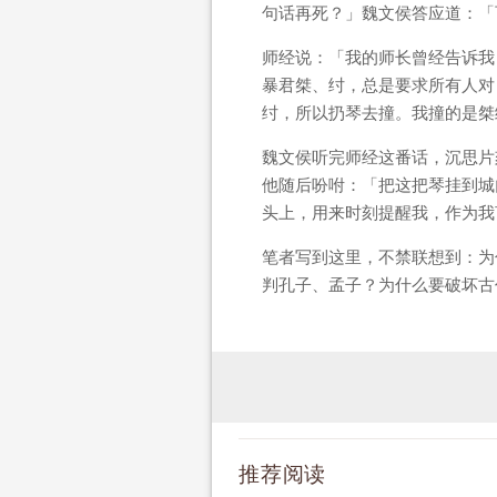
句话再死？」魏文侯答应道：「
师经说：「我的师长曾经告诉我
暴君桀、纣，总是要求所有人对
纣，所以扔琴去撞。我撞的是桀
魏文侯听完师经这番话，沉思片
他随后吩咐：「把这把琴挂到城
头上，用来时刻提醒我，作为我
笔者写到这里，不禁联想到：为
判孔子、孟子？为什么要破坏古
推荐阅读