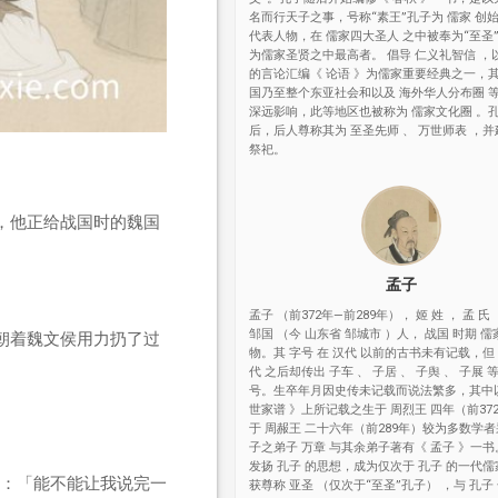
名而行天子之事，号称“素王”孔子为 儒家 创
代表人物，在 儒家四大圣人 之中被奉为“至圣
为儒家圣贤之中最高者。 倡导 仁义礼智信 ，
的言论汇编《 论语 》为儒家重要经典之一，
国乃至整个东亚社会和以及 海外华人分布圈 
深远影响，此等地区也被称为 儒家文化圈 。
后，后人尊称其为 至圣先师 、 万世师表 ，并
祭祀。
，他正给战国时的魏国
孟子
孟子 （前372年—前289年）， 姬 姓 ， 孟 氏 
邹国 （今 山东省 邹城市 ）人， 战国 时期 儒
朝着魏文侯用力扔了过
物。其 字号 在 汉代 以前的古书未有记载，但 
代 之后却传出 子车 、 子居 、 子舆 、 子展
号。生卒年月因史传未记载而说法繁多，其中
世家谱 》上所记载之生于 周烈王 四年（前37
于 周赧王 二十六年（前289年）较为多数学者
子之弟子 万章 与其余弟子著有《 孟子 》一
发扬 孔子 的思想，成为仅次于 孔子 的一代
：「能不能让我说完一
获尊称 亚圣 （仅次于“至圣”孔子） ，与 孔子