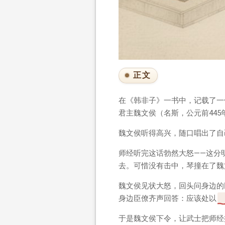
正文
在《韩非子》一书中，记载了一
君主魏文侯（名斯，公元前445
魏文侯听得高兴，随口唱出了自
师经听完这话勃然大怒——这分
去。可惜没有击中，琴撞在了魏
魏文侯见状大怒，回头问身边的
身边臣僚齐声回答：应该处以
于是魏文侯下令，让武士把师经