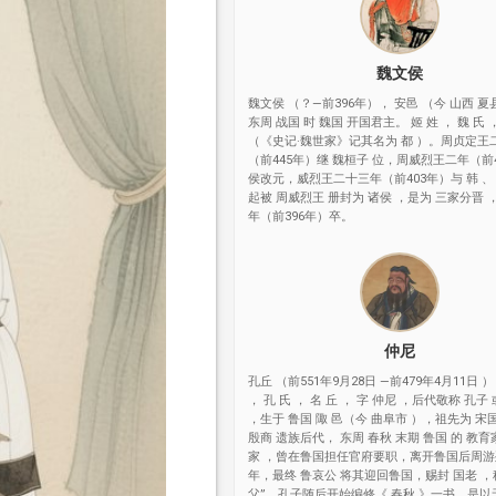
魏文侯
魏文侯 （？—前396年）， 安邑 （今 山西 夏
东周 战国 时 魏国 开国君主。 姬 姓 ， 魏 氏 
（《史记·魏世家》记其名为 都 ）。周贞定王
（前445年）继 魏桓子 位，周威烈王二年（前
侯改元，威烈王二十三年（前403年）与 韩 、
起被 周威烈王 册封为 诸侯 ，是为 三家分晋
年（前396年）卒。
仲尼
孔丘 （前551年9月28日 —前479年4月11日 ）
， 孔 氏 ， 名 丘 ， 字 仲尼 ，后代敬称 孔子
，生于 鲁国 陬 邑（今 曲阜市 ），祖先为 宋
殷商 遗族后代， 东周 春秋 末期 鲁国 的 教育
家 ，曾在鲁国担任官府要职，离开鲁国后周
年，最终 鲁哀公 将其迎回鲁国，赐封 国老 ，
父”。孔子随后开始编修《 春秋 》一书，是以