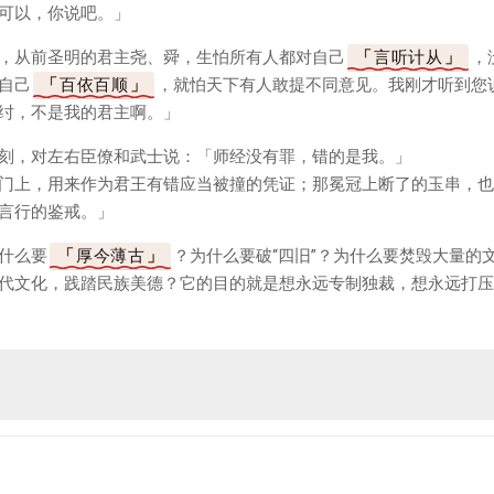
可以，你说吧。」
，从前圣明的君主尧、舜，生怕所有人都对自己
言听计从
，
自己
百依百顺
，就怕天下有人敢提不同意见。我刚才听到您
纣，不是我的君主啊。」
刻，对左右臣僚和武士说：「师经没有罪，错的是我。」
门上，用来作为君王有错应当被撞的凭证；那冕冠上断了的玉串，也
言行的鉴戒。」
什么要
厚今薄古
？为什么要破“四旧”？为什么要焚毁大量的
代文化，践踏民族美德？它的目的就是想永远专制独裁，想永远打压