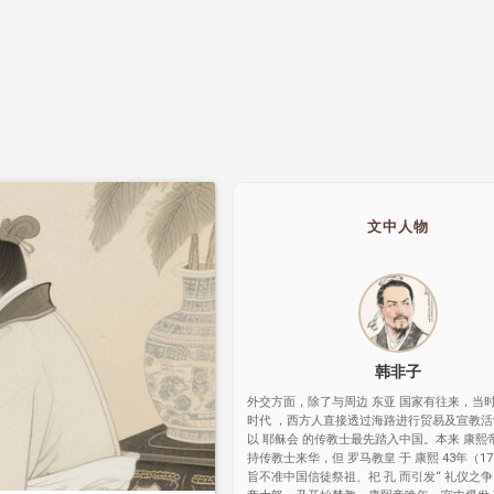
文中人物
韩非子
外交方面，除了与周边 东亚 国家有往来，当时
时代 ，西方人直接透过海路进行贸易及宣教
以 耶稣会 的传教士最先踏入中国。本来 康熙
持传教士来华，但 罗马教皇 于 康熙 43年（17
旨不准中国信徒祭祖、祀 孔 而引发“ 礼仪之争 