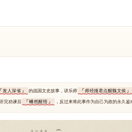
发人深省
的战国文史故事，讲乐师
师经撞君点醒魏文侯
听完劝谏后
幡然醒悟
，反过来将此事作为自己为政的永久鉴