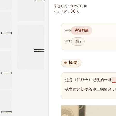
·
·
厚今薄古和古为今用
吴晗
灯下集
灯下集
修改时间：2026-05-10
30
本文访客：
人
先贤典故
分类
·
万章上
孟子
万章上
标签
德行
横扫一切牛鬼蛇神
·
横扫一切牛鬼蛇神
人民日报
摘要
·
·
周礼
秋官
戮
秋官
这是《韩非子》记载的一则
魏文侯起初要杀犯上的师经，
·
淮阴侯列传
淮阴侯列传
史记