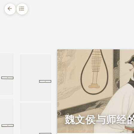
arrow_back
format_list_numbered
1.
摘要
2.
正文
·
佚名篇
韩非子
佚名篇
·
初刻拍案惊奇
卷十三
卷十三
魏文侯与师经
·
游龙门奉先寺
游龙门奉先寺
全唐诗