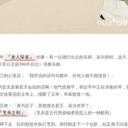
件
发人深省
的事：有一位德行出众的乐师，名叫师经。这天
年至公元前396年在位）演奏乐曲。
己的心里话：「我所说的话句句都对，任何人都不能违背！」
明是无道暴君才会说的话啊！他气愤难平，举起手中正在演奏的琴，
文侯冕冠的玉串上，撞断了玉串，串珠散落一地。
臣僚：「身为臣子，竟敢撞击君王，该当何罪？」
烹杀之刑
。（烹杀是古代用鼎锅煮死犯人的一种酷刑）
押下去，拉到朝堂外执行烹刑。师经刚走下一个台阶，站定身子问道