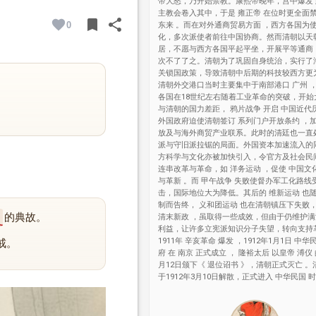
帝大怒，乃开始禁教。康熙帝晚年，宫中爆发 
主教会卷入其中，于是 雍正帝 在位时更全面
bookmark
share
0
东来 。而在对外通商贸易方面 ，西方各国为
BOOKMARK
SHARE
化，多次派使者前往中国协商。然而清朝以天
居，不愿与西方各国平起平坐，开展平等通商
次不了了之。清朝为了巩固自身统治，实行了
关锁国政策，导致清朝中后期的科技较西方更
清朝外交港口当时主要集中于南部港口 广州 
各国在18世纪左右随着工业革命的突破，开始
与清朝的国力差距， 鸦片战争 开启 中国近代
外国政府迫使清朝签订 系列门户开放条约 ，
放及与海外商贸产业联系。此时的清廷也一直
派与守旧派拉锯的局面。外国资本加速流入的
方科学与文化亦被加快引入，令官方及社会民
连串改革与革命，如 洋务运动 ，促使 中国文
与革新 。而 甲午战争 失败使督办军工化路线
击，国际地位大为降低。其后的 维新运动 也
制而告终， 义和团运动 也在清朝镇压下失败
的典故。
清末新政 ，虽取得一些成效，但由于仍维护
利益，让许多立宪派知识分子失望，转向支持革
1911年 辛亥革命 爆发 ，1912年1月1日 中
戒。
府 在 南京 正式成立 ， 隆裕太后 以皇帝 溥仪
月12日颁下《 退位诏书 》，清朝正式灭亡 
于1912年3月10日解散，正式进入 中华民国 