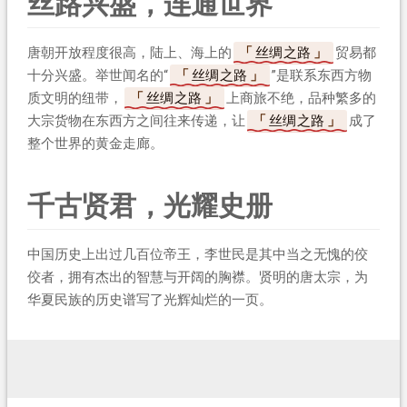
丝路兴盛，连通世界
唐朝开放程度很高，陆上、海上的
丝绸之路
贸易都
十分兴盛。举世闻名的“
丝绸之路
”是联系东西方物
质文明的纽带，
丝绸之路
上商旅不绝，品种繁多的
大宗货物在东西方之间往来传递，让
丝绸之路
成了
整个世界的黄金走廊。
千古贤君，光耀史册
中国历史上出过几百位帝王，李世民是其中当之无愧的佼
佼者，拥有杰出的智慧与开阔的胸襟。贤明的唐太宗，为
华夏民族的历史谱写了光辉灿烂的一页。