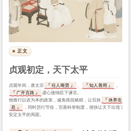
正文
贞观初定，天下太平
贞观年间，唐太宗
任人唯贤
、
知人善用
，
广开言路
虚心接纳臣下谏言。
他推行以农为本的政策，减免徭役赋税，让百姓
休养生
息
，同时厉行节俭，完善科举制度，很快让天下出现了
安定太平的局面。