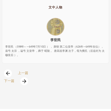
文中人物
李世民
李世民 （598年~ —649年7月10日 ） ， 唐朝 第二位皇帝（626年—649年在位），
庙号 太宗 ，谥号 文皇帝 ，葬于 昭陵 。 唐高祖李渊 次子，母为窦氏（后追封为 太
穆皇后 ）。
arrow_back
上一篇
arrow_forward
下一篇