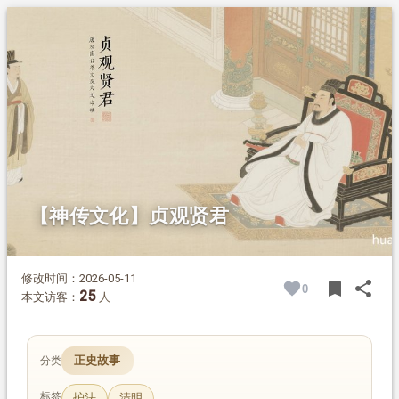
1.
摘要
2.
正文
2.1.
贞观初定，天下太平
2.2.
宽严相济，法制清明
2.3.
不抑商业，远见卓识
2.4.
丝路兴盛，连通世界
2.5.
千古贤君，光耀史册
【神传文化】贞观贤君
修改时间：2026-05-11
bookmark
share
0
BOOK
SH
25
本文访客：
人
正史故事
分类
标签
护法
清明