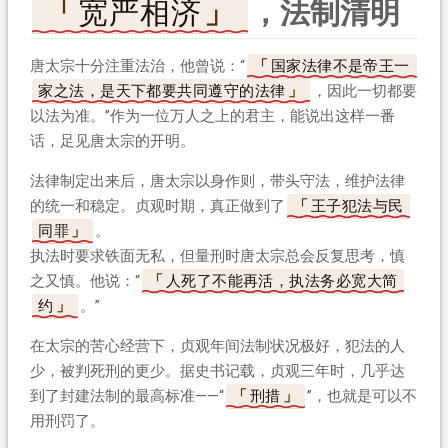
宽严相济
，法制清明
唐太宗十分注重法治，他曾说：“
国家法律不是帝王一
家之法，是天下都要共同遵守的法律
，因此一切都要
以法为准。”作为一位万人之上的君主，能说出这样一番
话，足见唐太宗的开明。
法律制定出来后，唐太宗以身作则，带头守法，维护法律
的统一和稳定。贞观时期，真正做到了
王子犯法与民
同罪
。
执法时要求铁面无私，但量刑时唐太宗总会反复思考，慎
之又慎。他说：“
人死了不能再活，执法务必宽大简
约
。”
在太宗的苦心经营下，贞观年间法制状况极好，犯法的人
少，被判死刑的更少。据史书记载，贞观三年时，几乎达
到了封建法制的最高标准——“
刑措
”，也就是可以不
用刑罚了。